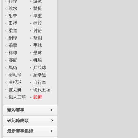
排球
游泳
跳水
體操
射擊
舉重
田徑
摔跤
柔道
射箭
網球
擊劍
拳擊
手球
棒球
壘球
賽艇
帆船
馬術
乒乓球
羽毛球
跆拳道
曲棍球
自行車
皮划艇
現代五項
鐵人三項
武術
精彩賽事
破紀錄鏡頭
最新賽事集錦