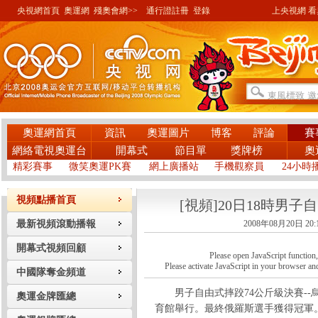
央視網首頁
奧運網
殘奧會網>>
通行證註冊
登錄
上央視網 看奧
奧運網首頁
資訊
奧運圖片
博客
評論
賽
網絡電視奧運台
開幕式
節目單
獎牌榜
奧
精彩賽事
微笑奧運PK賽
網上廣播站
手機觀察員
24小時
視頻點播首頁
[視頻]20日18時男
最新視頻滾動播報
2008年08月20日 20:
開幕式視頻回顧
Please open JavaScript function, a
Please activate JavaScript in your browser and
中國隊奪金頻道
男子自由式摔跤74公斤級決賽--
奧運金牌匯總
育館舉行。最終俄羅斯選手獲得冠軍