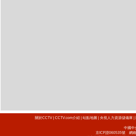
關於CCTV
|
CCTV.com介紹
|
站點地圖
|
央視人力資源儲備庫
|
中國中
京ICP證060535號
網絡文