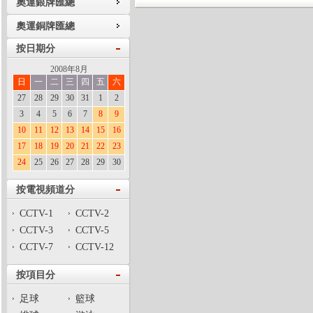
奧運銀牌匯總
奧運銅牌匯總
按日期分
2008年8月
日
一
二
三
四
五
六
27
28
29
30
31
1
2
3
4
5
6
7
8
9
10
11
12
13
14
15
16
17
18
19
20
21
22
23
24
25
26
27
28
29
30
按電視頻道分
CCTV-1
CCTV-2
CCTV-3
CCTV-5
CCTV-7
CCTV-12
按項目分
足球
籃球