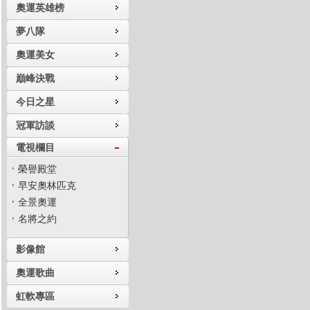
奧運英雄榜
夢八隊
奧運美女
巔峰決戰
今日之星
冠軍訪談
電視欄目
榮譽殿堂
早安奧林匹克
全景奧運
名將之約
影像館
奧運歌曲
虹軟專區