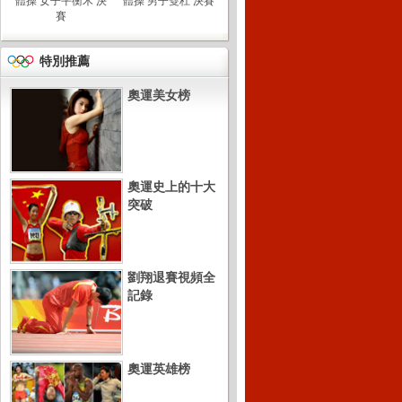
體操 女子平衡木 決
體操 男子雙杠 決賽
賽
特別推薦
奧運美女榜
奧運史上的十大
突破
劉翔退賽視頻全
記錄
奧運英雄榜