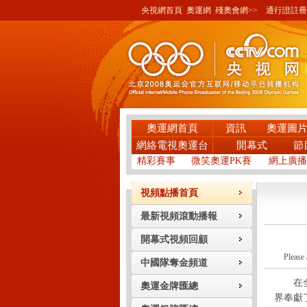
央視網首頁
奧運網
殘奧會網>>
通行證註冊
奧運網首頁
資訊
奧運圖
網絡電視奧運台
開幕式
節
精彩賽事
微笑奧運PK賽
網上廣播
視頻點播首頁
最新視頻滾動播報
開幕式視頻回顧
Please 
中國隊奪金頻道
在全部
奧運金牌匯總
界奉獻