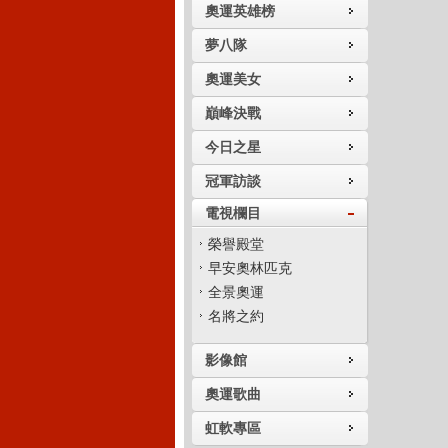
奧運英雄榜
夢八隊
奧運美女
巔峰決戰
今日之星
冠軍訪談
電視欄目
榮譽殿堂
早安奧林匹克
全景奧運
名將之約
影像館
奧運歌曲
虹軟專區