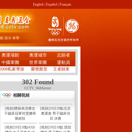
English
|
Español
|
Français
艇
跳水
拳擊
奧運場館
奧運城市
志願者
中國軍團
世界軍團
運動員
2008私家導游
榮譽殿堂
王者歸來
302 Found
CCTV_WebServer
相關視頻
[視頻]體操表演賽女
[視頻]19日20點北京
子蹦床冠軍何雯娜再
奧運會 男子蹦床項
展絕技
目 決賽
[視頻]19日18點43分
[視頻]19日18點 競技