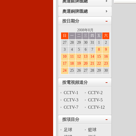
奧運銀牌匯總
奧運銅牌匯總
按日期分
2008年8月
日
一
二
三
四
五
六
27
28
29
30
31
1
2
3
4
5
6
7
8
9
10
11
12
13
14
15
16
17
18
19
20
21
22
23
24
25
26
27
28
29
30
按電視頻道分
CCTV-1
CCTV-2
CCTV-3
CCTV-5
CCTV-7
CCTV-12
按項目分
足球
籃球