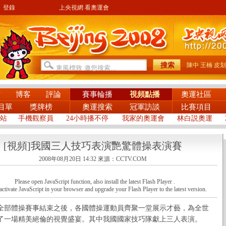
登錄
上央視網 看奧運會
陳中
王楠
皮划
片
博客
評論
賽事輪播
視頻點播
奧運社區
目單
獎牌榜
奧運搜索
冠軍訪談
比賽項目
站
手機觀察員
24小時播不停
我家的奧運會
林白説奧運
[視頻]我國三人技巧表演艷驚體操表演賽
2008年08月20日 14:32
來源：CCTV.COM
Please open JavaScript function, also install the latest Flash Player .
activate JavaScript in your browser and upgrade your Flash Player to the latest version.
體操賽事結束之後，各國體操運動員齊聚一堂展示才藝，為全世
了一場精美絕倫的視覺盛宴。其中我國國家技巧隊獻上三人表演。