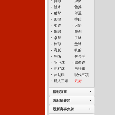
排球
游泳
跳水
體操
射擊
舉重
田徑
摔跤
柔道
射箭
網球
擊劍
拳擊
手球
棒球
壘球
賽艇
帆船
馬術
乒乓球
羽毛球
跆拳道
曲棍球
自行車
皮划艇
現代五項
鐵人三項
武術
精彩賽事
破紀錄鏡頭
最新賽事集錦