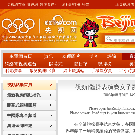
央視網首頁
奧運網
殘奧會網>>
通行證註冊
登錄
上央視網 看奧
奧運網首頁
資訊
奧運圖片
博客
評論
賽
網絡電視奧運台
開幕式
節目單
獎牌榜
奧
精彩賽事
微笑奧運PK賽
網上廣播站
手機觀察員
24小時
視頻點播首頁
[視頻]體操表演賽女
最新視頻滾動播報
2008年08月20日 14:
開幕式視頻回顧
Please open JavaScript function, a
Please activate JavaScript in your browser and
中國隊奪金頻道
在全部體操賽事結束之後，各國體
奧運金牌匯總
界奉獻了一場精美絕倫的視覺盛宴。