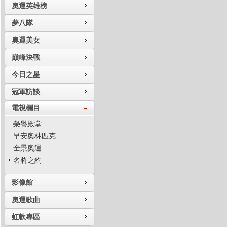
奧運英雄榜
夢八隊
奧運美女
巔峰決戰
今日之星
冠軍訪談
電視欄目
榮譽殿堂
早安奧林匹克
全景奧運
名將之約
影像館
奧運歌曲
虹軟專區