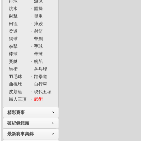
排球
游泳
跳水
體操
射擊
舉重
田徑
摔跤
柔道
射箭
網球
擊劍
拳擊
手球
棒球
壘球
賽艇
帆船
馬術
乒乓球
羽毛球
跆拳道
曲棍球
自行車
皮划艇
現代五項
鐵人三項
武術
精彩賽事
破紀錄鏡頭
最新賽事集錦