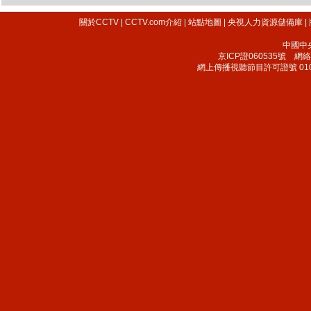
關於CCTV
|
CCTV.com介紹
|
站點地圖
|
央視人力資源儲備庫
|
中國中
京ICP證060535號
網絡文
網上傳播視聽節目許可證號 010