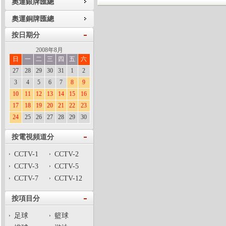
奧運銀牌匯總
奧運銅牌匯總
按日期分
2008年8月
日
一
二
三
四
五
六
27
28
29
30
31
1
2
3
4
5
6
7
8
9
10
11
12
13
14
15
16
17
18
19
20
21
22
23
24
25
26
27
28
29
30
按電視頻道分
CCTV-1
CCTV-2
CCTV-3
CCTV-5
CCTV-7
CCTV-12
按項目分
足球
籃球