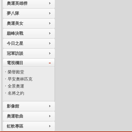
奧運英雄榜
夢八隊
奧運美女
巔峰決戰
今日之星
冠軍訪談
電視欄目
榮譽殿堂
早安奧林匹克
全景奧運
名將之約
影像館
奧運歌曲
虹軟專區