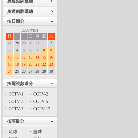
奧運銀牌匯總
奧運銅牌匯總
按日期分
2008年8月
日
一
二
三
四
五
六
27
28
29
30
31
1
2
3
4
5
6
7
8
9
10
11
12
13
14
15
16
17
18
19
20
21
22
23
24
25
26
27
28
29
30
按電視頻道分
CCTV-1
CCTV-2
CCTV-3
CCTV-5
CCTV-7
CCTV-12
按項目分
足球
籃球