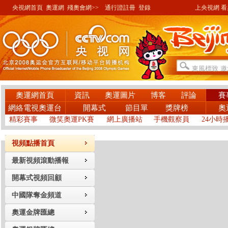
央視網首頁
奧運網
殘奧會網>>
通行證註冊
登錄
上央視網 看奧
奧運網首頁
資訊
奧運圖片
博客
評論
賽
網絡電視奧運台
開幕式
節目單
獎牌榜
奧
精彩賽事
微笑奧運PK賽
網上廣播站
手機觀察員
24小時
視頻點播首頁
最新視頻滾動播報
開幕式視頻回顧
中國隊奪金頻道
奧運金牌匯總