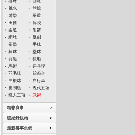
排球
游泳
跳水
體操
射擊
舉重
田徑
摔跤
柔道
射箭
網球
擊劍
拳擊
手球
棒球
壘球
賽艇
帆船
馬術
乒乓球
羽毛球
跆拳道
曲棍球
自行車
皮划艇
現代五項
鐵人三項
武術
精彩賽事
破紀錄鏡頭
最新賽事集錦