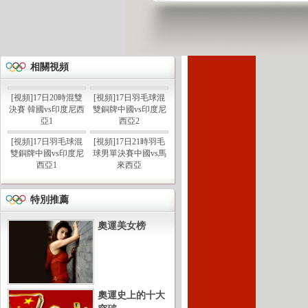
相關視頻
[視頻]17日20時混雙
[視頻]17日羽毛球混
決賽 韓國vs印度尼西
雙銅牌中國vs印度尼
亞1
西亞2
[視頻]17日羽毛球混
[視頻]17日21時羽毛
雙銅牌中國vs印度尼
球男單決賽中國vs馬
西亞1
來西亞
特別推薦
奧運美女榜
奧運史上的十大