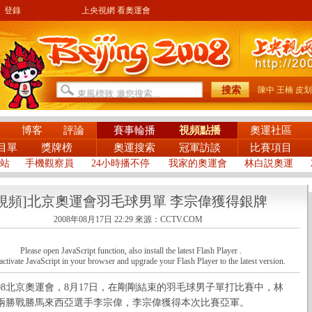
登錄
上央視網 看奧運會
陳中
王楠
皮划
片
博客
評論
賽事輪播
視頻點播
奧運社區
目單
獎牌榜
奧運搜索
冠軍訪談
比賽項目
站
手機觀察員
24小時播不停
我家的奧運會
林白説奧運
[視頻]北京奧運會羽毛球男單 李宗偉獲得銀牌
2008年08月17日 22:29
來源：CCTV.COM
Please open JavaScript function, also install the latest Flash Player .
activate JavaScript in your browser and upgrade your Flash Player to the latest version.
8北京奧運會，8月17日，在剛剛結束的羽毛球男子單打比賽中，林
兩勝戰勝馬來西亞選手李宗偉，李宗偉獲得本次比賽亞軍。