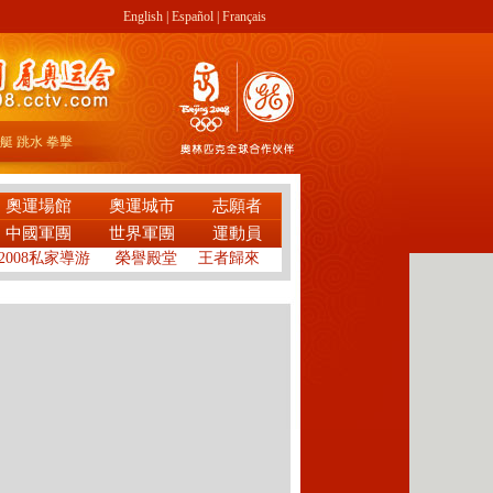
English
|
Español
|
Français
艇
跳水
拳擊
奧運場館
奧運城市
志願者
中國軍團
世界軍團
運動員
2008私家導游
榮譽殿堂
王者歸來