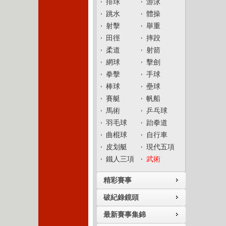
排球
游泳
跳水
體操
射擊
舉重
田徑
摔跤
柔道
射箭
網球
擊劍
拳擊
手球
棒球
壘球
賽艇
帆船
馬術
乒乓球
羽毛球
跆拳道
曲棍球
自行車
皮划艇
現代五項
鐵人三項
武術
精彩賽事
破紀錄鏡頭
最新賽事集錦