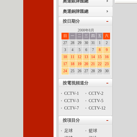
奧運銀牌匯總
奧運銅牌匯總
按日期分
2008年8月
日
一
二
三
四
五
六
27
28
29
30
31
1
2
3
4
5
6
7
8
9
10
11
12
13
14
15
16
17
18
19
20
21
22
23
24
25
26
27
28
29
30
按電視頻道分
CCTV-1
CCTV-2
CCTV-3
CCTV-5
CCTV-7
CCTV-12
按項目分
足球
籃球