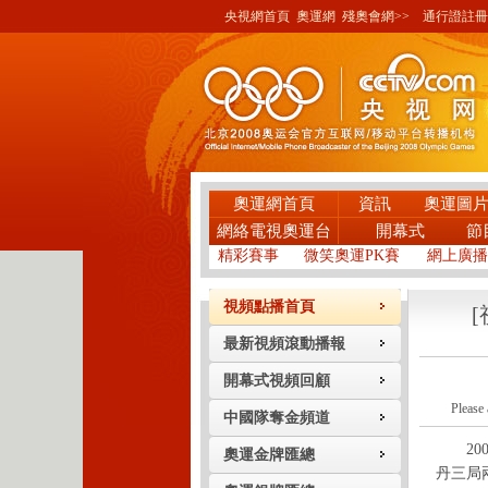
央視網首頁
奧運網
殘奧會網>>
通行證註冊
奧運網首頁
資訊
奧運圖
網絡電視奧運台
開幕式
節
精彩賽事
微笑奧運PK賽
網上廣播
視頻點播首頁
最新視頻滾動播報
開幕式視頻回顧
Please 
中國隊奪金頻道
200
奧運金牌匯總
丹三局