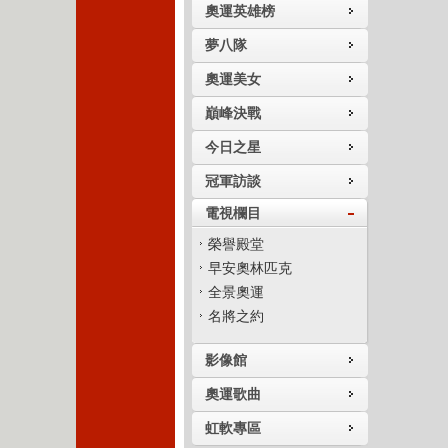
奧運英雄榜
夢八隊
奧運美女
巔峰決戰
今日之星
冠軍訪談
電視欄目
榮譽殿堂
早安奧林匹克
全景奧運
名將之約
影像館
奧運歌曲
虹軟專區