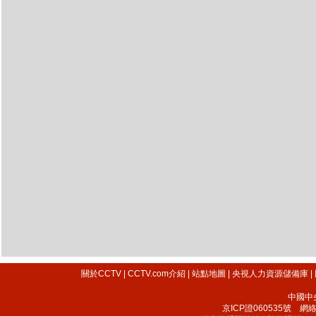
關於CCTV
|
CCTV.com介紹
|
站點地圖
|
央視人力資源儲備庫
|
中國中
京ICP證060535號
網絡文