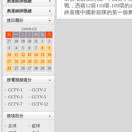
奧運銀牌匯總
戰，憑藉12箭110環-109
奧運銅牌匯總
終喜獲中國射箭隊的第一個
按日期分
2008年8月
日
一
二
三
四
五
六
27
28
29
30
31
1
2
3
4
5
6
7
8
9
10
11
12
13
14
15
16
17
18
19
20
21
22
23
24
25
26
27
28
29
30
按電視頻道分
CCTV-1
CCTV-2
CCTV-3
CCTV-5
CCTV-7
CCTV-12
按項目分
足球
籃球