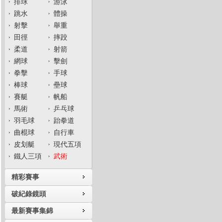
排球
游泳
跳水
體操
射擊
舉重
田徑
摔跤
柔道
射箭
網球
擊劍
拳擊
手球
棒球
壘球
賽艇
帆船
馬術
乒乓球
羽毛球
跆拳道
曲棍球
自行車
皮划艇
現代五項
鐵人三項
武術
精彩賽事
破紀錄鏡頭
最新賽事集錦