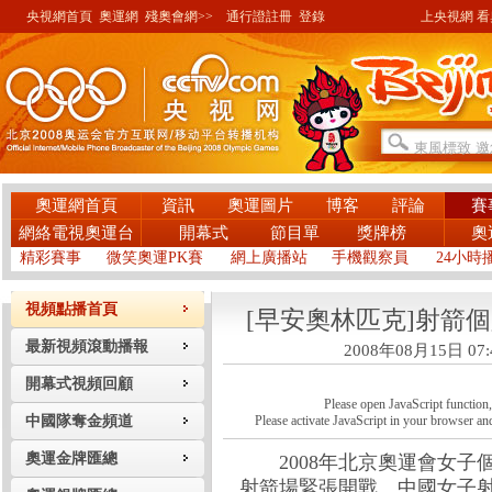
央視網首頁
奧運網
殘奧會網>>
通行證註冊
登錄
上央視網 看奧
奧運網首頁
資訊
奧運圖片
博客
評論
賽
網絡電視奧運台
開幕式
節目單
獎牌榜
奧
精彩賽事
微笑奧運PK賽
網上廣播站
手機觀察員
24小時
視頻點播首頁
[早安奧林匹克]射箭
最新視頻滾動播報
2008年08月15日 07:
開幕式視頻回顧
Please open JavaScript function, a
中國隊奪金頻道
Please activate JavaScript in your browser and
奧運金牌匯總
2008年北京奧運會女子
射箭場緊張開戰。中國女子