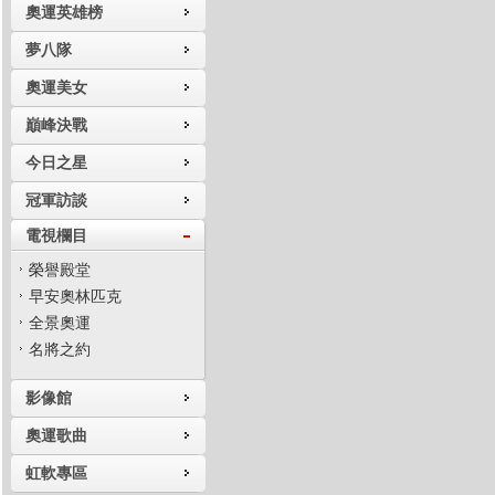
奧運英雄榜
夢八隊
奧運美女
巔峰決戰
今日之星
冠軍訪談
電視欄目
榮譽殿堂
早安奧林匹克
全景奧運
名將之約
影像館
奧運歌曲
虹軟專區