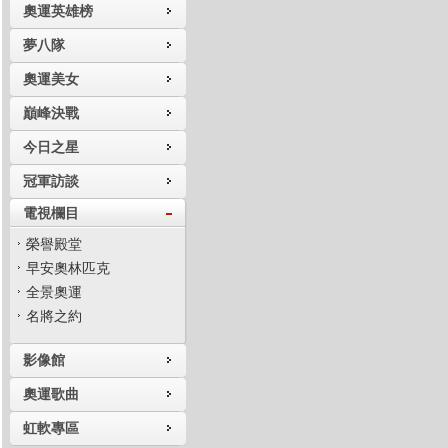
奧運英雄榜
夢八隊
奧運美女
巔峰決戰
今日之星
冠軍訪談
電視欄目
榮譽殿堂
早安奧林匹克
全景奧運
名將之約
影像館
奧運歌曲
虹軟專區