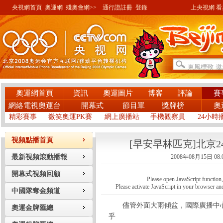
央視網首頁
奧運網
殘奧會網>>
通行證註冊
登錄
上央視網 看奧
奧運網首頁
資訊
奧運圖片
博客
評論
賽
網絡電視奧運台
開幕式
節目單
獎牌榜
奧
精彩賽事
微笑奧運PK賽
網上廣播站
手機觀察員
24小時
視頻點播首頁
[早安早林匹克]北京
最新視頻滾動播報
2008年08月15日 08:
開幕式視頻回顧
Please open JavaScript function, a
Please activate JavaScript in your browser and
中國隊奪金頻道
儘管外面大雨傾盆，國際廣播中心
奧運金牌匯總
乎