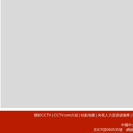
關於CCTV
|
CCTV.com介紹
|
站點地圖
|
央視人力資源儲備庫
|
中國中
京ICP證060535號
網絡文