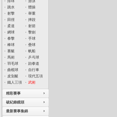
排球
游泳
跳水
體操
射擊
舉重
田徑
摔跤
柔道
射箭
網球
擊劍
拳擊
手球
棒球
壘球
賽艇
帆船
馬術
乒乓球
羽毛球
跆拳道
曲棍球
自行車
皮划艇
現代五項
鐵人三項
武術
精彩賽事
破紀錄鏡頭
最新賽事集錦