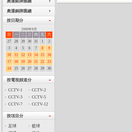
奧運銀牌匯總
奧運銅牌匯總
按日期分
2008年8月
日
一
二
三
四
五
六
27
28
29
30
31
1
2
3
4
5
6
7
8
9
10
11
12
13
14
15
16
17
18
19
20
21
22
23
24
25
26
27
28
29
30
按電視頻道分
CCTV-1
CCTV-2
CCTV-3
CCTV-5
CCTV-7
CCTV-12
按項目分
足球
籃球