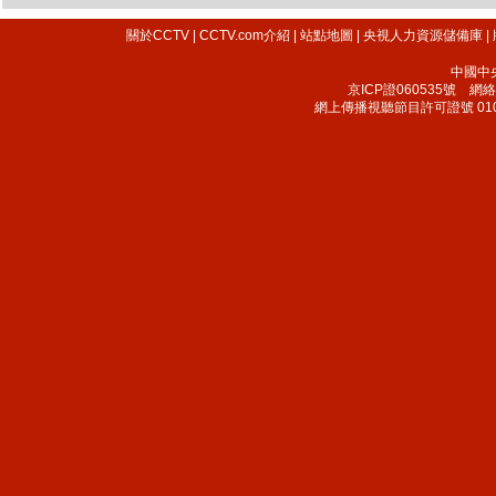
關於CCTV
|
CCTV.com介紹
|
站點地圖
|
央視人力資源儲備庫
|
中國中
京ICP證060535號
網絡文
網上傳播視聽節目許可證號 010