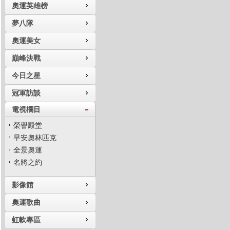
奧運英雄榜
夢八隊
奧運美女
巔峰決戰
今日之星
冠軍訪談
電視欄目
榮譽殿堂
早安奧林匹克
全景奧運
名將之約
影像館
奧運歌曲
虹軟專區