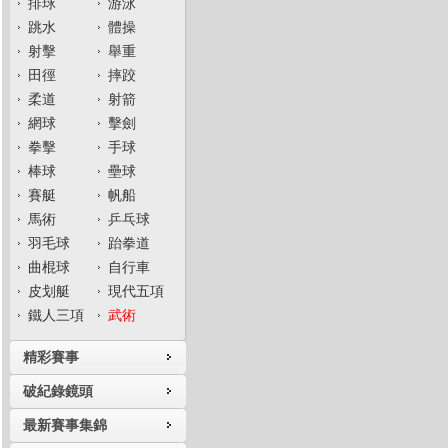
排球
游泳
跳水
體操
射擊
舉重
田徑
摔跤
柔道
射箭
網球
擊劍
拳擊
手球
棒球
壘球
賽艇
帆船
馬術
乒乓球
羽毛球
跆拳道
曲棍球
自行車
皮划艇
現代五項
鐵人三項
武術
精彩賽事
破紀錄鏡頭
最新賽事集錦