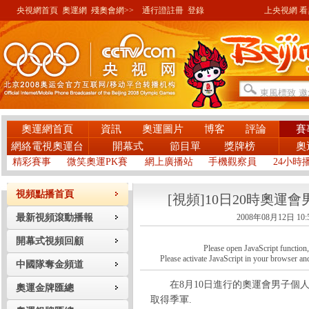
央視網首頁
奧運網
殘奧會網>>
通行證註冊
登錄
上央視網 看奧
奧運網首頁
資訊
奧運圖片
博客
評論
賽
網絡電視奧運台
開幕式
節目單
獎牌榜
奧
精彩賽事
微笑奧運PK賽
網上廣播站
手機觀察員
24小時
視頻點播首頁
[視頻]10日20時奧
最新視頻滾動播報
2008年08月12日 10:
開幕式視頻回顧
Please open JavaScript function, a
Please activate JavaScript in your browser and
中國隊奪金頻道
在8月10日進行的奧運會男子個人
奧運金牌匯總
取得季軍.