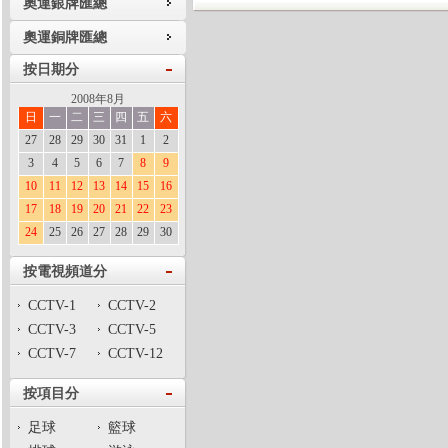
奧運銀牌匯總
奧運銅牌匯總
按日期分
2008年8月
日
一
二
三
四
五
六
27
28
29
30
31
1
2
3
4
5
6
7
8
9
10
11
12
13
14
15
16
17
18
19
20
21
22
23
24
25
26
27
28
29
30
按電視頻道分
CCTV-1
CCTV-2
CCTV-3
CCTV-5
CCTV-7
CCTV-12
按項目分
足球
籃球