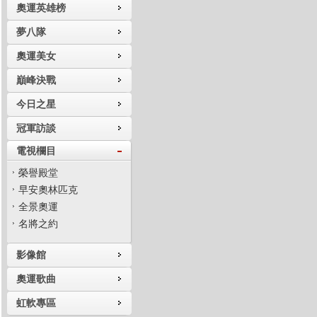
奧運英雄榜
夢八隊
奧運美女
巔峰決戰
今日之星
冠軍訪談
電視欄目
榮譽殿堂
早安奧林匹克
全景奧運
名將之約
影像館
奧運歌曲
虹軟專區