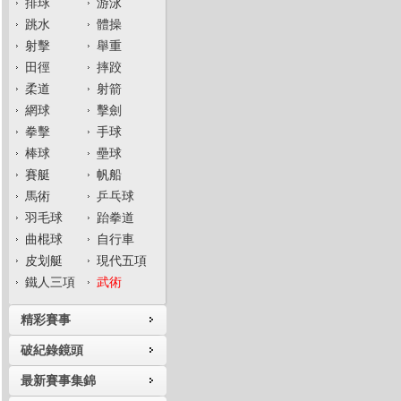
排球
游泳
跳水
體操
射擊
舉重
田徑
摔跤
柔道
射箭
網球
擊劍
拳擊
手球
棒球
壘球
賽艇
帆船
馬術
乒乓球
羽毛球
跆拳道
曲棍球
自行車
皮划艇
現代五項
鐵人三項
武術
精彩賽事
破紀錄鏡頭
最新賽事集錦