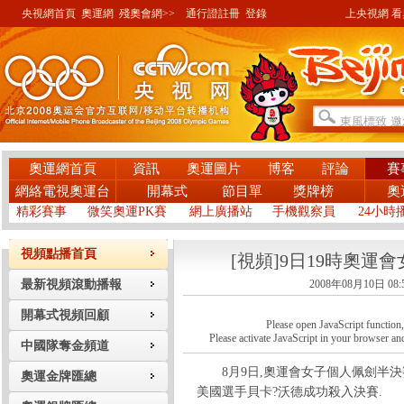
央視網首頁
奧運網
殘奧會網>>
通行證註冊
登錄
上央視網 看奧
奧運網首頁
資訊
奧運圖片
博客
評論
賽
網絡電視奧運台
開幕式
節目單
獎牌榜
奧
精彩賽事
微笑奧運PK賽
網上廣播站
手機觀察員
24小時
視頻點播首頁
[視頻]9日19時奧運
最新視頻滾動播報
2008年08月10日 08:
開幕式視頻回顧
Please open JavaScript function, a
Please activate JavaScript in your browser and
中國隊奪金頻道
8月9日,奧運會女子個人佩劍半決
奧運金牌匯總
美國選手貝卡?沃德成功殺入決賽.