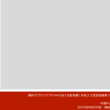
關於CCTV
|
CCTV.com介紹
|
站點地圖
|
央視人力資源儲備庫
|
中國中
京ICP證060535號
網絡文