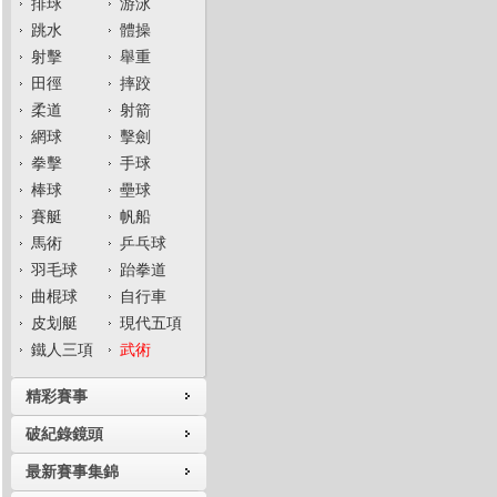
排球
游泳
跳水
體操
射擊
舉重
田徑
摔跤
柔道
射箭
網球
擊劍
拳擊
手球
棒球
壘球
賽艇
帆船
馬術
乒乓球
羽毛球
跆拳道
曲棍球
自行車
皮划艇
現代五項
鐵人三項
武術
精彩賽事
破紀錄鏡頭
最新賽事集錦