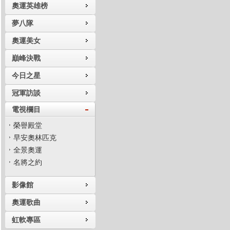
奧運英雄榜
夢八隊
奧運美女
巔峰決戰
今日之星
冠軍訪談
電視欄目
榮譽殿堂
早安奧林匹克
全景奧運
名將之約
影像館
奧運歌曲
虹軟專區