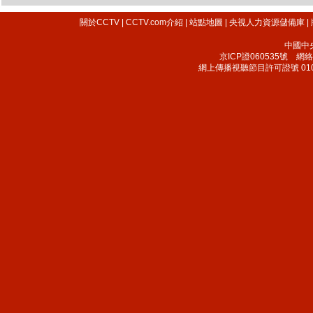
關於CCTV
|
CCTV.com介紹
|
站點地圖
|
央視人力資源儲備庫
|
中國中
京ICP證060535號
網絡文
網上傳播視聽節目許可證號 010