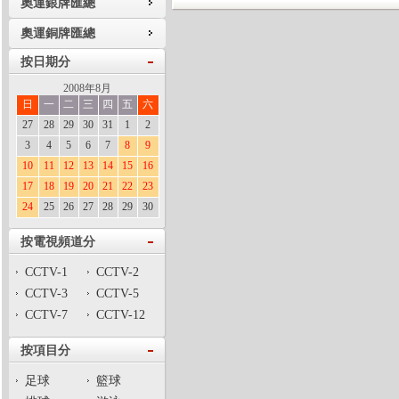
奧運銀牌匯總
奧運銅牌匯總
按日期分
2008年8月
日
一
二
三
四
五
六
27
28
29
30
31
1
2
3
4
5
6
7
8
9
10
11
12
13
14
15
16
17
18
19
20
21
22
23
24
25
26
27
28
29
30
按電視頻道分
CCTV-1
CCTV-2
CCTV-3
CCTV-5
CCTV-7
CCTV-12
按項目分
足球
籃球