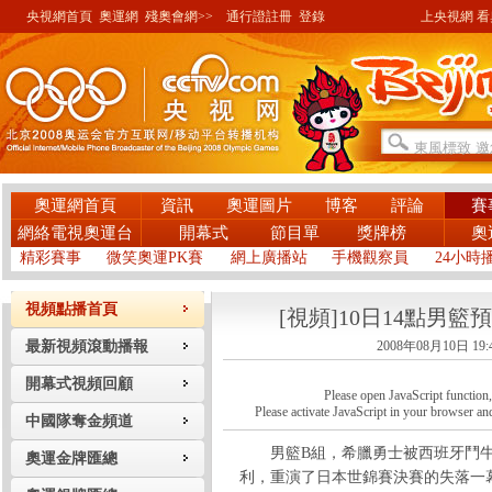
央視網首頁
奧運網
殘奧會網>>
通行證註冊
登錄
上央視網 看奧
奧運網首頁
資訊
奧運圖片
博客
評論
賽
網絡電視奧運台
開幕式
節目單
獎牌榜
奧
精彩賽事
微笑奧運PK賽
網上廣播站
手機觀察員
24小時
視頻點播首頁
[視頻]10日14點男籃
最新視頻滾動播報
2008年08月10日 19:
開幕式視頻回顧
Please open JavaScript function, a
Please activate JavaScript in your browser and
中國隊奪金頻道
男籃B組，希臘勇士被西班牙鬥牛士
奧運金牌匯總
利，重演了日本世錦賽決賽的失落一