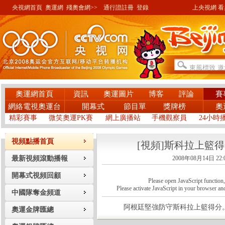
央視網首頁
奧運網
殘奧會網>>
通行證註冊
登錄
上央視網 看奧
奧運網首頁
資訊
奧運圖片
博客
評論
賽
網絡電視奧運台
開幕式
節目單
獎牌榜
奧
精彩賽事
微笑奧運PK賽
網上廣播站
手機觀察員
24小時
視頻點播首頁
[視頻]斯科拉上籃
最新視頻滾動播報
2008年08月14日 22:
開幕式視頻回顧
Please open JavaScript function, a
Please activate JavaScript in your browser and
中國隊奪金頻道
阿根廷堅強防守斯科拉上籃得分
奧運金牌匯總