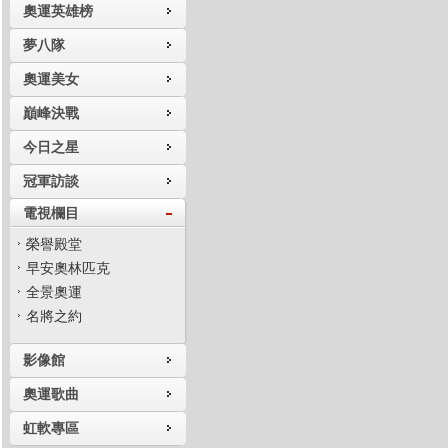
奧運英雄榜
夢八隊
奧運美女
巔峰決戰
今日之星
冠軍訪談
電視欄目
榮譽殿堂
早安奧林匹克
全景奧運
名將之約
影像館
奧運歌曲
虹軟專區