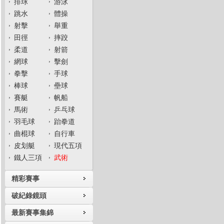
排球
游泳
跳水
體操
射擊
舉重
田徑
摔跤
柔道
射箭
網球
擊劍
拳擊
手球
棒球
壘球
賽艇
帆船
馬術
乒乓球
羽毛球
跆拳道
曲棍球
自行車
皮划艇
現代五項
鐵人三項
武術
精彩賽事
破紀錄鏡頭
最新賽事集錦