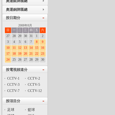
奧運銀牌匯總
奧運銅牌匯總
按日期分
2008年8月
日
一
二
三
四
五
六
27
28
29
30
31
1
2
3
4
5
6
7
8
9
10
11
12
13
14
15
16
17
18
19
20
21
22
23
24
25
26
27
28
29
30
按電視頻道分
CCTV-1
CCTV-2
CCTV-3
CCTV-5
CCTV-7
CCTV-12
按項目分
足球
籃球