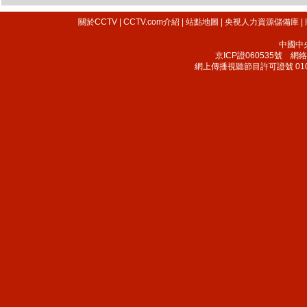
關於CCTV
|
CCTV.com介紹
|
站點地圖
|
央視人力資源儲備庫
|
中國中
京ICP證060535號
網絡文
網上傳播視聽節目許可證號 010