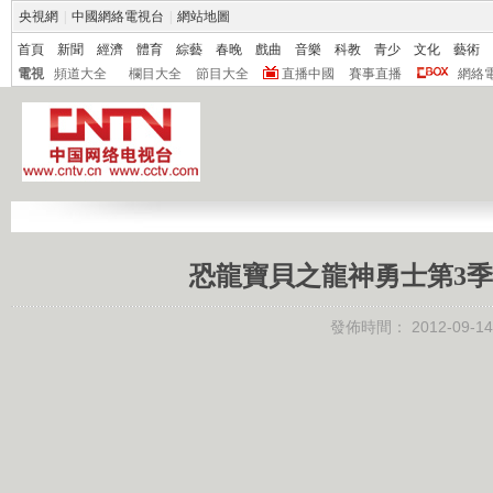
央視網
|
中國網絡電視台
|
網站地圖
首頁
新聞
經濟
體育
綜藝
春晚
戲曲
音樂
科教
青少
文化
藝術
電視
頻道大全
欄目大全
節目大全
直播中國
賽事直播
網絡
恐龍寶貝之龍神勇士第3季 31
發佈時間：
2012-09-14