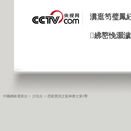
瀵逛笉璧鳳
紼嶅悗灝濊瘯
中國網絡電視台
>
少兒台
>
恐龍寶貝之龍神勇士第3季