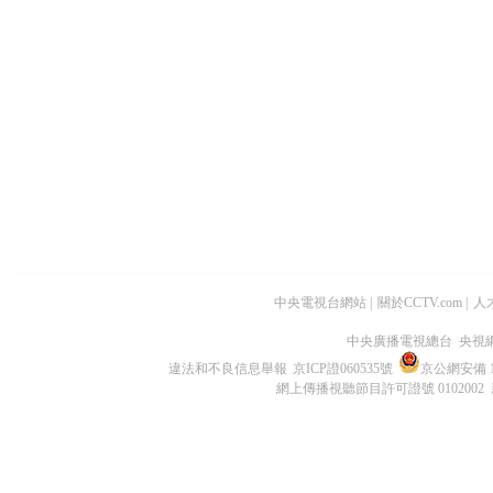
中央電視台網站
|
關於CCTV.com
|
人
中央廣播電視總台 央視
違法和不良信息舉報
京ICP證060535號
京公網安備 11
網上傳播視聽節目許可證號 0102002