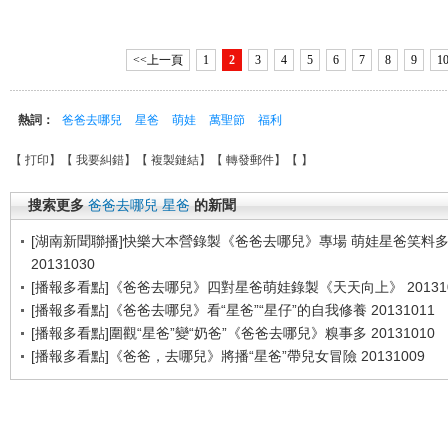
<<上一頁
1
2
3
4
5
6
7
8
9
1
熱詞：
爸爸去哪兒
星爸
萌娃
萬聖節
福利
【
打印
】【
我要糾錯
】【
複製鏈結
】【
轉發郵件
】【
】
搜索更多
爸爸去哪兒
星爸
的新聞
[湖南新聞聯播]快樂大本營錄製《爸爸去哪兒》專場 萌娃星爸笑料
20131030
[播報多看點]《爸爸去哪兒》四對星爸萌娃錄製《天天向上》 201310
[播報多看點]《爸爸去哪兒》看“星爸”“星仔”的自我修養 20131011
[播報多看點]圍觀“星爸”變“奶爸”《爸爸去哪兒》糗事多 20131010
[播報多看點]《爸爸，去哪兒》將播“星爸”帶兒女冒險 20131009