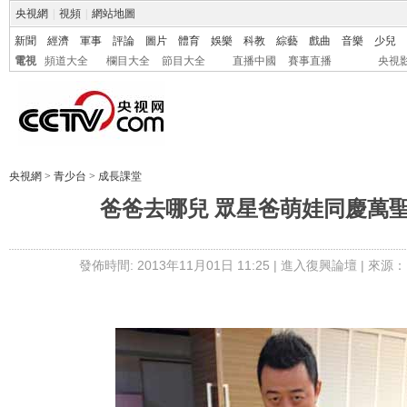
央視網
|
視頻
|
網站地圖
新聞
經濟
軍事
評論
圖片
體育
娛樂
科教
綜藝
戲曲
音樂
少兒
電視
頻道大全
欄目大全
節目大全
直播中國
賽事直播
央視
央視網
>
青少台
>
成長課堂
爸爸去哪兒 眾星爸萌娃同慶萬
發佈時間: 2013年11月01日 11:25 |
進入復興論壇
| 來源： 