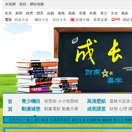
央視網
|
視頻
|
網站地圖
首頁
新聞
經濟
體育
綜藝
春晚
戲曲
音樂
科教
青少
文化
藝術
電視
頻道大全
欄目大全
節目大全
直播中國
賽事直播
網絡
青少欄目
高清壁紙
首
智慧樹
小小智慧樹
叢林大反攻
動漫城堡
成長課堂
頁
動畫電影
動畫片庫
財智
心理
可可可心一家人
甜心格格
托馬斯和朋友
麻辣女孩
虹貓藍兔
蝙蝠俠
熊出沒
蜘蛛