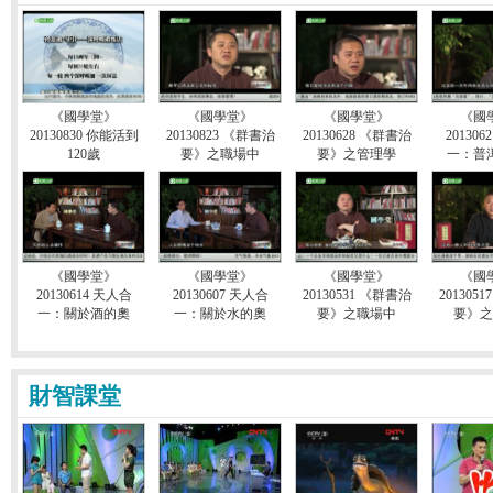
《國學堂》
《國學堂》
《國學堂》
《國
20130830 你能活到
20130823 《群書治
20130628 《群書治
201306
120歲
要》之職場中
要》之管理學
一：普
《國學堂》
《國學堂》
《國學堂》
《國
20130614 天人合
20130607 天人合
20130531 《群書治
201305
一：關於酒的奧
一：關於水的奧
要》之職場中
要》之
財智課堂