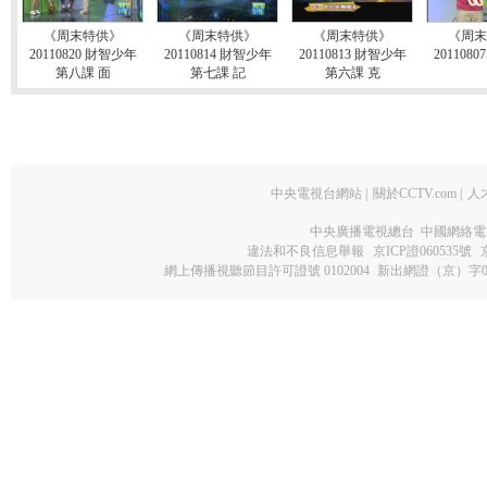
《周末特供》
《周末特供》
《周末特供》
《周末
20110820 財智少年
20110814 財智少年
20110813 財智少年
201108
第八課 面
第七課 記
第六課 克
中央電視台網站
|
關於CCTV.com
|
人
中央廣播電視總台 中國網絡電
違法和不良信息舉報
京ICP證060535號
網上傳播視聽節目許可證號 0102004
新出網證（京）字0