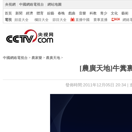
央視網
|
中國網絡電視台
|
網站地圖
首頁
新聞
經濟
體育
綜藝
春晚
戲曲
音樂
科教
青少
文化
藝術
電視
頻道大全
欄目大全
節目大全
直播中國
賽事直播
網絡
中國網絡電視台
>
農家樂
>
農廣天地
>
[農廣天地]牛糞裏種
發佈時間:2011年12月05日 20:34 |