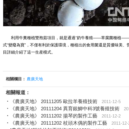
利用牛糞種植雙孢菇項目，就是通過“奶牛養殖——草腐菌種植——
式“變廢為寶”，不僅有利於保護環境，種植出的食用菌還是質優味美、
目詳細介紹了這一生産模式。
相關欄目：
農廣天地
相關報道：
《農廣天地》 20111205 歐拉羊養殖技術
2011-12-5
《農廣天地》 20111204 異育銀鯽中科3號養殖技術
20
《農廣天地》 20111202 揚琴的製作工藝
2011-12-2
《農廣天地》 20111202 杖頭木偶的製作工藝
2011-12-