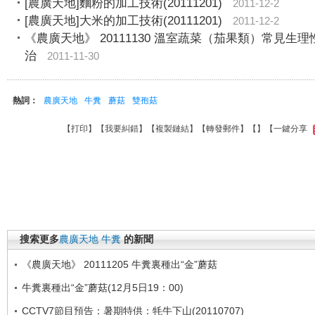
[農廣天地]麵粉的加工技術(20111201)
2011-12-2
[農廣天地]大米的加工技術(20111201)
2011-12-2
《農廣天地》 20111130 溫室蔬菜（茄果類）常見生
治
2011-11-30
熱詞：
農廣天地
牛糞
蘑菇
雙孢菇
【
打印
】【
我要糾錯
】【
複製鏈結
】【
轉發郵件
】【
】
【一鍵分享
搜索更多
農廣天地
牛糞
的新聞
《農廣天地》 20111205 牛糞裏種出“金”蘑菇
牛糞裏種出“金”蘑菇(12月5日19：00)
CCTV7節目預告：暑期特供：牦牛下山(20110707)