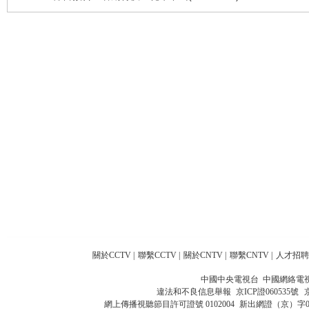
關於CCTV
|
聯繫CCTV
|
關於CNTV
|
聯繫CNTV
|
人才招聘
中國中央電視台 中國網絡電
違法和不良信息舉報
京ICP證060535號
網上傳播視聽節目許可證號 0102004
新出網證（京）字0