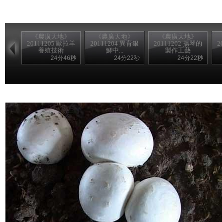
《農廣天地》
《農廣天地》
《農廣天地》
20111205 歐拉羊
20111204 異育銀
20111202 揚琴的
2
養殖技術
鯽中...
製作工藝
24分46秒
24分22秒
24分22秒