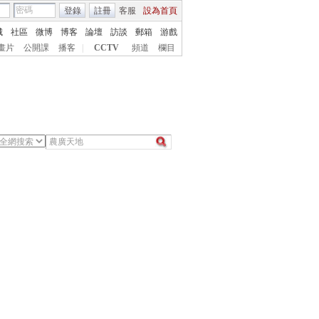
登錄
註冊
客服
設為首頁
城
社區
微博
博客
論壇
訪談
郵箱
游戲
畫片
公開課
播客
|
CCTV
頻道
欄目