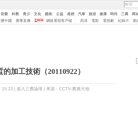
音樂
科教
青少
文化
藝術
公益
産經
汽車
旅游
健康
時尚
三農
商
直播中國
賽事直播
網絡電視客戶端
|
高清
電影
電視劇
紀錄片
動
的加工技術（20110922）
5:23 |
進入三農論壇
| 來源：CCTV-農廣天地