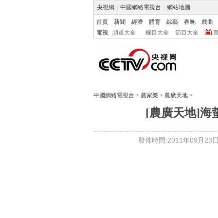
央視網
|
中國網絡電視台
|
網站地圖
首頁
新聞
經濟
體育
綜藝
春晚
戲曲
電視
頻道大全
欄目大全
節目大全
中國網絡電視台
>
農家樂
>
農廣天地
>
[農廣天地]海蜇
發佈時間:2011年09月23日 1