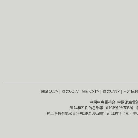
關於CCTV
|
聯繫CCTV
|
關於CNTV
|
聯繫CNTV
|
人才招聘
中國中央電視台 中國網絡電
違法和不良信息舉報
京ICP證060535號
網上傳播視聽節目許可證號 0102004
新出網證（京）字0