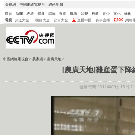
央視網
|
中國網絡電視台
|
網站地圖
首頁
新聞
經濟
體育
綜藝
春晚
戲曲
音樂
科教
青少
文化
藝術
電視
頻道大全
欄目大全
節目大全
直播中國
賽事直播
網絡
中國網絡電視台
>
農家樂
>
農廣天地
>
[農廣天地]雞産蛋下降綜
發佈時間:2011年09月15日 11: