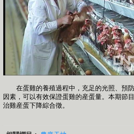
在蛋雞的養殖過程中，充足的光照、預防
因素，可以有效保證蛋雞的産蛋量。本期節
治雞産蛋下降綜合徵。