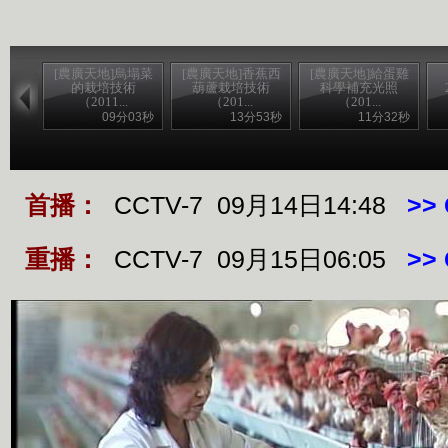
[農廣天地]烏塌菜
[農廣天地]香蕉西
[農廣天地]給蛋雞
的栽培技術
葫蘆栽培技術
科學補充光照
（2011...
（201...
（201...
09分03秒
13分53秒
11分32秒
首播：
CCTV-7 09月14日14:48
>>
重播：
CCTV-7 09月15日06:05
>>