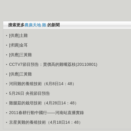
搜索更多
農廣天地
雞
的新聞
[供應]土雞
[求購]金耳
[供應]三黃雞
CCTV7節目預告：賣價高的雞嘴荔枝(20110801)
[供應]三黃雞
河田雞的養殖技術（6月8日14：48）
5月26日 央視節目預告
雞腿菇的栽培技術（4月28日14：48）
2011春耕行動中國行——河南站直播實錄
京星黃雞的養殖技術（4月18日14：48）