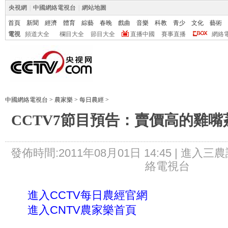
央視網
|
中國網絡電視台
|
網站地圖
首頁
新聞
經濟
體育
綜藝
春晚
戲曲
音樂
科教
青少
文化
藝術
電視
頻道大全
欄目大全
節目大全
直播中國
賽事直播
網絡
中國網絡電視台
>
農家樂
>
每日農經
>
CCTV7節目預告：賣價高的雞嘴荔枝(
發佈時間:2011年08月01日 14:45 |
進入三農
絡電視台
進入CCTV每日農經官網
進入CNTV農家樂首頁