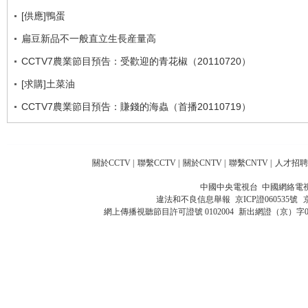
[供應]鴨蛋
扁豆新品不一般直立生長産量高
CCTV7農業節目預告：受歡迎的青花椒（20110720）
[求購]土菜油
CCTV7農業節目預告：賺錢的海蟲（首播20110719）
關於CCTV
|
聯繫CCTV
|
關於CNTV
|
聯繫CNTV
|
人才招聘
中國中央電視台 中國網絡電
違法和不良信息舉報
京ICP證060535號
網上傳播視聽節目許可證號 0102004
新出網證（京）字0