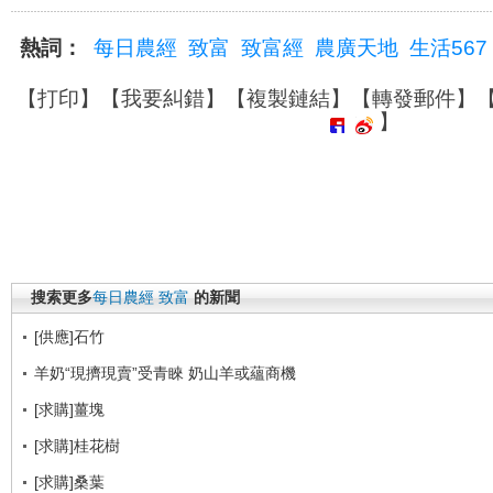
熱詞：
每日農經
致富
致富經
農廣天地
生活567
【
打印
】【
我要糾錯
】【
複製鏈結
】【
轉發郵件
】
】
搜索更多
每日農經
致富
的新聞
[供應]石竹
羊奶“現擠現賣”受青睞 奶山羊或蘊商機
[求購]薑塊
[求購]桂花樹
[求購]桑葉