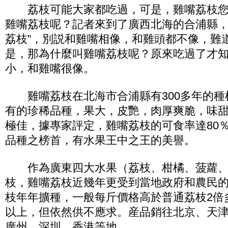
荔枝可能大家都吃過，可是，雞嘴荔枝您
雞嘴荔枝呢？記者來到了廣西北海的合浦縣，
荔枝”，別説和雞嘴相像，和雞頭都不像，難
是，那為什麼叫雞嘴荔枝呢？原來吃過了才
小，和雞嘴很像。
雞嘴荔枝在北海市合浦縣有300多年的種
有的珍稀品種，果大，皮艷，肉厚爽脆，味
極佳，據專家評定，雞嘴荔枝的可食率達80
品種之榜首，有水果王中之王的美譽。
作為廣東四大水果（荔枝、柑橘、菠蘿、
枝，雞嘴荔枝近幾年更受到當地政府和農民
枝年年擴種，一般每斤價格高於普通荔枝2倍
以上，但依然供不應求。産品銷往北京、天
廣州、深圳、香港等地。