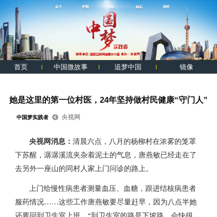
首页
中国微故事
追梦中国
镜像
她是这里的第一位村医，24年坚持做村民健康“守门人”
央视网
中国梦实践者
央视网消息：
清晨六点，八月的杨柳村在浓雾的笼罩
下苏醒，潺潺溪流夹杂着泥土的气息，唐燕敏已经走在了
去另外一座山的同村人家上门问诊的路上。
上门给慢性病患者测量血压、血糖，跟进结核病患者
服药情况……这些工作唐燕敏要尽量赶早，因为八点半她
还要回到卫生室上班。“到卫生室的路是下坡路，会快很