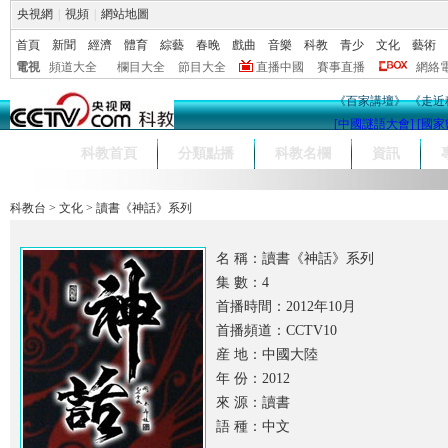
央視網
|
視頻
|
網站地圖
首頁
新聞
經濟
體育
綜藝
春晚
戲曲
音樂
科教
青少
文化
藝術
電視
頻道大全
欄目大全
節目大全
直播中國
賽事直播
網絡
《百家講壇》
《走近
[中國謎語大會]
[國家
科教首頁
分類點播
科教名欄
資訊
科教台
>
文化
>
讀書《神話》系列
名 稱：讀書《神話》系列
集 數：4
首播時間：2012年10月
首播頻道：CCTV10
産 地：中國大陸
年 份：2012
來 源：讀書
語 種：中文