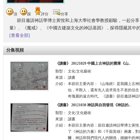
頂
踩
評分
分享
節目邀請神話學博士黃悅和上海大學社會學教授顧駿，一起分享
量》、《魔戒》、《中國古建築文化的神話基因》，探尋隱藏其中
[
查看全部
]
分集視頻
《讀書》 20121029 中國上古神話的寶庫《山..
類型：
文化/文化藝術
來源：
讀書
介紹：
本節目主要內容：《山海經》是我國上古神
仙，半獸人，還有先人追求長生不老的信念
奇瑰麗的遠古時代。《讀書》節目邀請神話學
《讀書》 20121030 神話與自我發現《神話的..
類型：
文化/文化藝術
來源：
讀書
介紹：
本節目主要內容：節目邀請神話學博士黃悅
了《神話的力量》和《千面英雄》兩書，對
爾，神話和我們現代人的關係，婚姻中的神話