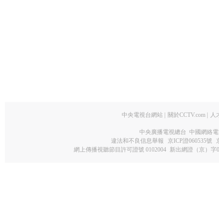
中央電視台網站
|
關於CCTV.com
|
人
中央廣播電視總台 中國網絡電
違法和不良信息舉報
京ICP證060535號
網上傳播視聽節目許可證號 0102004
新出網證（京）字0