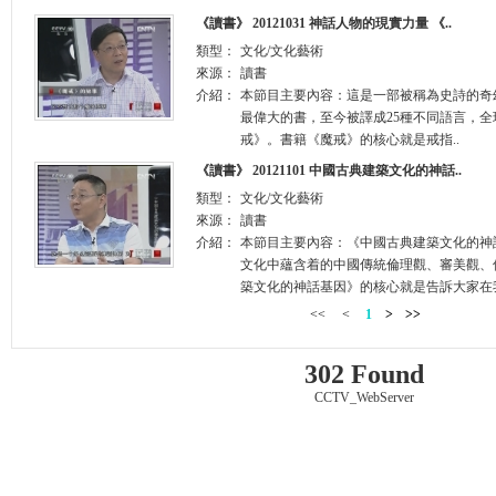
《讀書》 20121031 神話人物的現實力量 《..
類型：
文化/文化藝術
來源：
讀書
介紹：
本節目主要內容：這是一部被稱為史詩的奇
最偉大的書，至今被譯成25種不同語言，全
戒》。書籍《魔戒》的核心就是戒指..
《讀書》 20121101 中國古典建築文化的神話..
類型：
文化/文化藝術
來源：
讀書
介紹：
本節目主要內容：《中國古典建築文化的神
文化中蘊含着的中國傳統倫理觀、審美觀、
築文化的神話基因》的核心就是告訴大家在我
<<
<
1
>
>>
302 Found
CCTV_WebServer