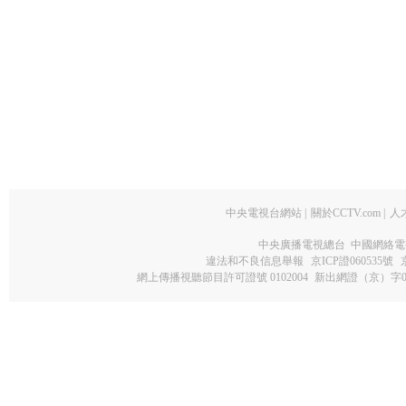
中央電視台網站
|
關於CCTV.com
|
人
中央廣播電視總台 中國網絡電
違法和不良信息舉報
京ICP證060535號
網上傳播視聽節目許可證號 0102004
新出網證（京）字0