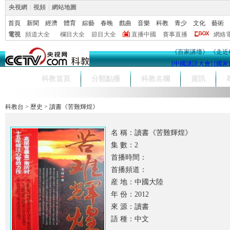
央視網
|
視頻
|
網站地圖
首頁
新聞
經濟
體育
綜藝
春晚
戲曲
音樂
科教
青少
文化
藝術
電視
頻道大全
欄目大全
節目大全
直播中國
賽事直播
網絡
《百家講壇》
《走近
[中國謎語大會]
[國家
科教首頁
分類點播
科教名欄
資訊
科教台
>
歷史
>
讀書《苦難輝煌》
名 稱：讀書《苦難輝煌》
集 數：2
首播時間：
首播頻道：
産 地：中國大陸
年 份：2012
來 源：讀書
語 種：中文