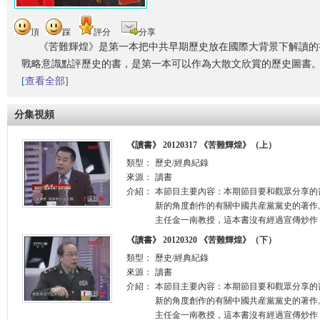
頂
踩
評分
分享
《苦難輝煌》是第一本把中共早期歷史放在國際大背景下解讀的
戰略意識點評歷史的書，是第一本可以作為大散文欣賞的歷史圖書
[
查看全部
]
分集視頻
《讀書》 20120317 《苦難輝煌》（上）
類型：
歷史/經典紀錄
來源：
讀書
介紹：
本節目主要內容：本期節目要和觀眾分享的
新的角度創作的有關中國共産黨黨史的著作
主任金一南教授，這本書沒有經過宣傳炒作，
《讀書》 20120320 《苦難輝煌》（下）
類型：
歷史/經典紀錄
來源：
讀書
介紹：
本節目主要內容：本期節目要和觀眾分享的
新的角度創作的有關中國共産黨黨史的著作
主任金一南教授，這本書沒有經過宣傳炒作，