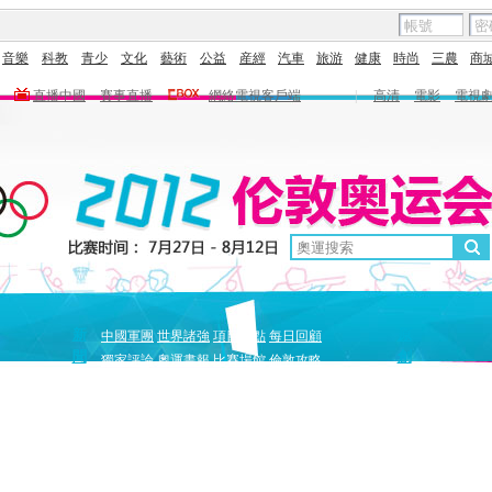
音樂
科教
青少
文化
藝術
公益
産經
汽車
旅游
健康
時尚
三農
商
直播中國
賽事直播
網絡電視客戶端
|
高清
電影
電視
新
原
中國軍團
世界諸強
項目盤點
每日回顧
聞
創
獨家評論
奧運畫報
比賽場館
倫敦攻略
獨家策劃
中國驕傲
巔峰
5+北京奧運夜
全景奧運