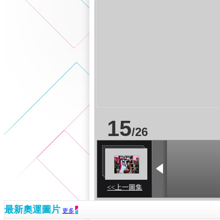
15
/
26
<<上一圖集
最新奧運圖片
更多