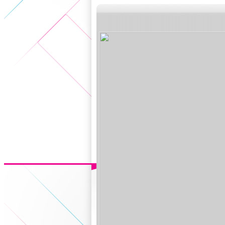
5+VIP
有獎競猜
客戶端下載
微博