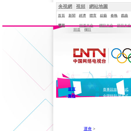
央視網
|
視頻
|
網站地圖
首頁
新聞
經濟
體育
綜藝
春晚
戲曲
電視
頻道大全
欄目大全
節目大全
頻道
欄目
首頁
視
賽事回放
開幕式
頻
賽程
金牌時刻
閉幕式
運會
>