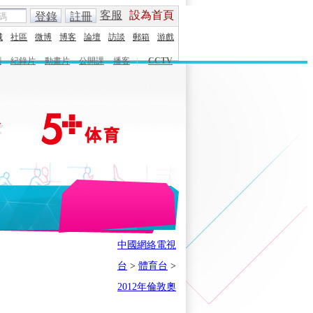
客服
設為首頁
登錄
註冊
城
社區
微博
博客
論壇
訪談
郵箱
游戲
劇
紀錄片
動畫片
公開課
播客
|
CCTV
English
Español
Français
中國網絡電視
時刻
體育之星
5+奧運下午茶
台
>
體育台
>
會
奧運風雲會
我在現場
歷史
2012年倫敦奧