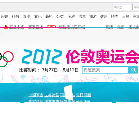
音樂
科教
青少
文化
藝術
公益
産經
汽車
旅游
健康
時尚
三農
商
直播中國
賽事直播
網絡電視客戶端
|
高清
電影
電視
新
原
中國軍團
世界諸強
項目盤點
每日回顧
聞
創
獨家評論
奧運畫報
比賽場館
倫敦攻略
獨家策劃
中國驕傲
巔峰
5+北京奧運夜
全景奧運