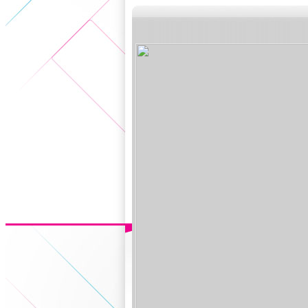
5+VIP
有獎競猜
客戶端下載
微博