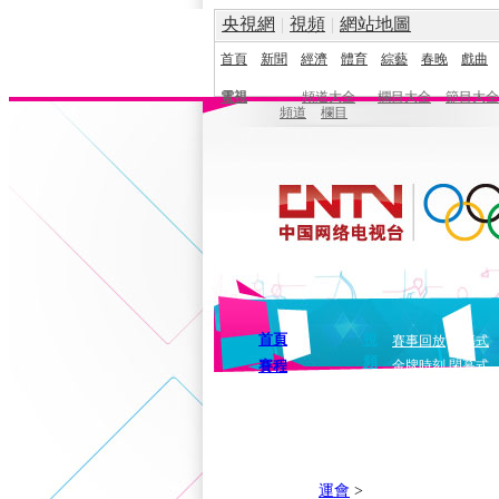
央視網
|
視頻
|
網站地圖
首頁
新聞
經濟
體育
綜藝
春晚
戲曲
電視
頻道大全
欄目大全
節目大全
頻道
欄目
首頁
視
賽事回放
開幕式
頻
賽程
金牌時刻
閉幕式
運會
>