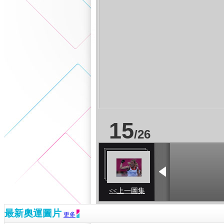
15
/
26
<<上一圖集
最新奧運圖片
更多