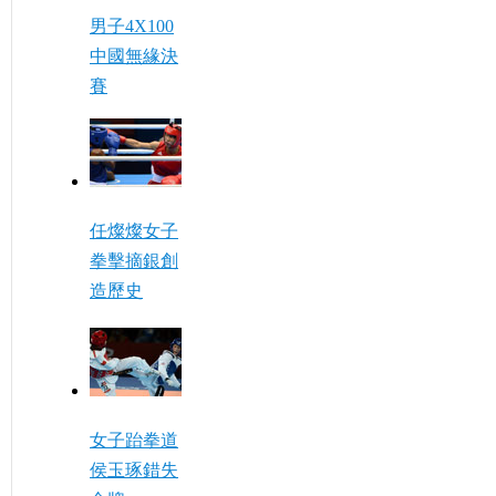
男子4X100
中國無緣決
賽
任燦燦女子
拳擊摘銀創
造歷史
女子跆拳道
侯玉琢錯失