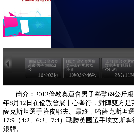
[回放]2012倫敦奧
[回放]倫敦奧運會
[回放]倫敦奧運會
運會 男子拳擊52
男子田徑馬拉松
男排決賽 俄羅斯
公...
決賽
VS巴西...
16分03秒
1時03分46秒
26分11
簡介：2012倫敦奧運會男子拳擊69公斤級
年8月12日在倫敦會展中心舉行，對陣雙方
薩克斯坦選手薩皮耶夫。最終，哈薩克斯坦
17:9（4:2、6:3、7:4）戰勝英國選手埃文
銀牌。