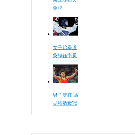
金牌
女子跆拳道
吳靜鈺衛冕
男子雙杠 馮
喆強勢奪冠