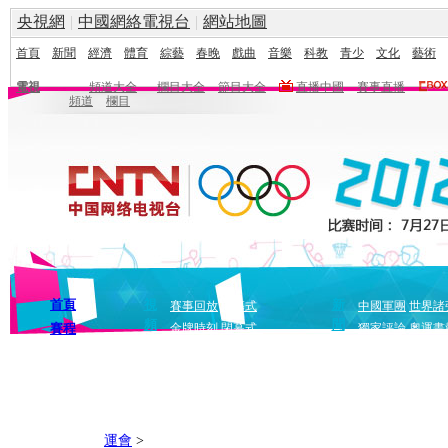
央視網
|
中國網絡電視台
|
網站地圖
首頁
新聞
經濟
體育
綜藝
春晚
戲曲
音樂
科教
青少
文化
藝術
電視
頻道大全
欄目大全
節目大全
直播中國
賽事直播
頻道
欄目
首頁
視
新
賽事回放
開幕式
中國軍團
世界諸
頻
聞
賽程
金牌時刻
閉幕式
獨家評論
奧運畫
運會
>