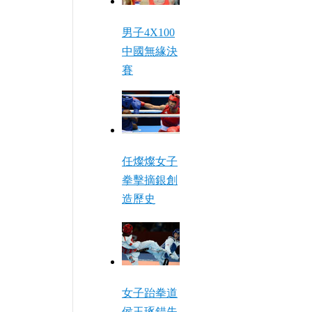
男子4X100
中國無緣決
賽
任燦燦女子
拳擊摘銀創
造歷史
女子跆拳道
侯玉琢錯失