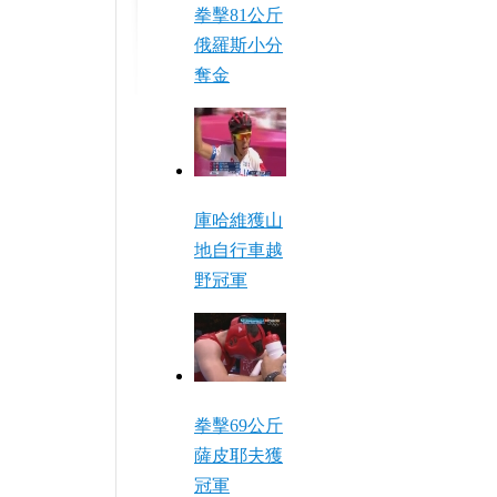
拳擊81公斤
俄羅斯小分
奪金
庫哈維獲山
地自行車越
野冠軍
拳擊69公斤
薩皮耶夫獲
冠軍