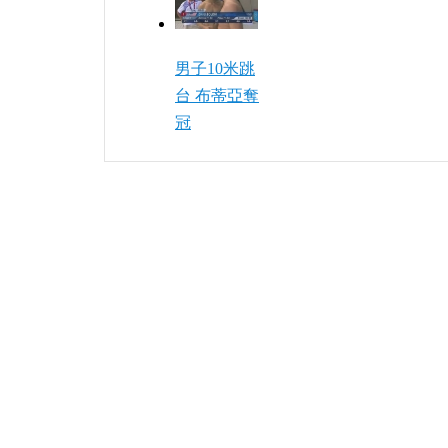
男子10米跳
台 布蒂亞奪
冠