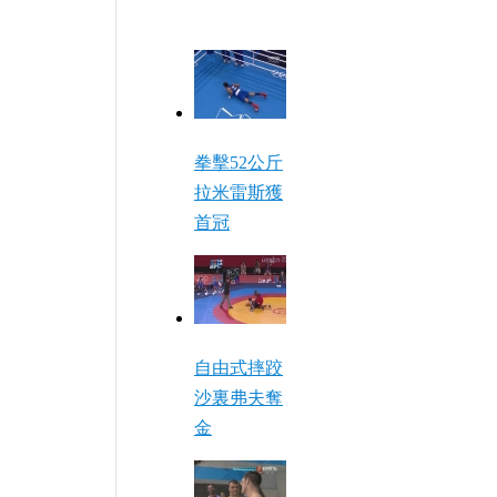
拳擊52公斤
拉米雷斯獲
首冠
自由式摔跤
沙裏弗夫奪
金