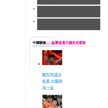
友求婚
[田徑]切陽什姐20公里競走遺憾摘得
銅牌
[田徑]奧運男子五十公里競走 中國
隊摘銅
中國驕傲
>>>點擊查看中國所有獎牌
鄒市明成功
衛冕 中國再
添一金