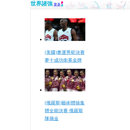
世界諸強
更多
[美國]奧運男籃決賽
夢十成功衛冕金牌
[俄羅斯]藝術體操集
體全能決賽 俄羅斯
隊摘金