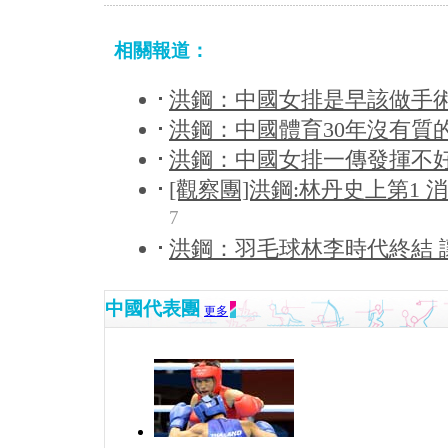
相關報道：
洪鋼：中國女排是早該做手術
洪鋼：中國體育30年沒有質的
洪鋼：中國女排一傳發揮不好
[觀察團]洪鋼:林丹史上第1
7
洪鋼：羽毛球林李時代終結 
中國代表團
更多