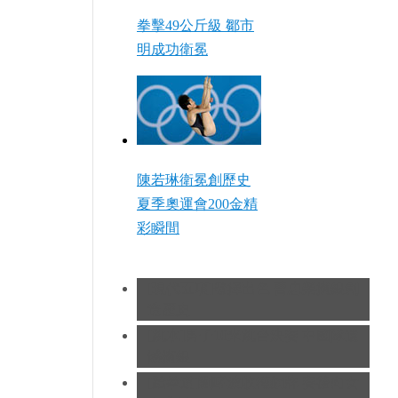
拳擊49公斤級 鄒市
明成功衛冕
陳若琳衛冕創歷史
夏季奧運會200金精
彩瞬間
[現代五項]發揮出色 曹忠榮摘銀創
造歷史
[跳水]男子10米跳台決賽
中國隊遺
憾摘銀
[跆拳道]劉哮波收穫銅牌 賽後向女