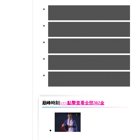
[現代五項]女子現代五項 阿薩道斯
凱特奪冠
[拳擊]男子91公斤以上級 約書亞奪
得冠軍
[手球]奧運男子手球決賽 法國隊蟬
聯冠軍
[田徑]男子馬拉松 基普羅蒂奇成功
奪冠
[摔跤]男子自由式96公斤 美國瓦爾
內摘金
巔峰時刻
>>>點擊查看全部302金