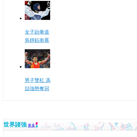
女子跆拳道
吳靜鈺衛冕
男子雙杠 馮
喆強勢奪冠
世界諸強
更多