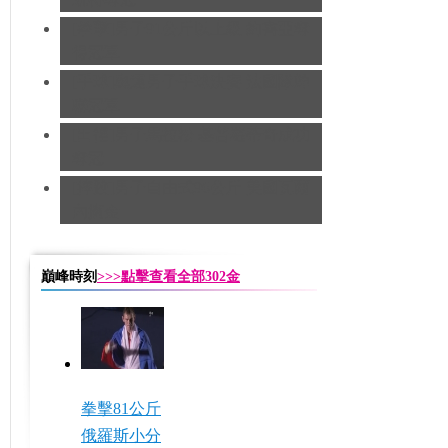
[拳擊]男子91公斤以上級 約書亞奪
得冠軍
[手球]奧運男子手球決賽 法國隊蟬
聯冠軍
[田徑]男子馬拉松 基普羅蒂奇成功
奪冠
[摔跤]男子自由式96公斤 美國瓦爾
內摘金
巔峰時刻
>>>點擊查看全部302金
拳擊81公斤
俄羅斯小分