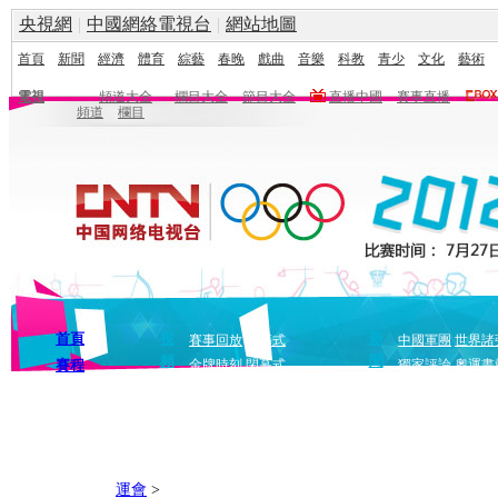
央視網
|
中國網絡電視台
|
網站地圖
首頁
新聞
經濟
體育
綜藝
春晚
戲曲
音樂
科教
青少
文化
藝術
電視
頻道大全
欄目大全
節目大全
直播中國
賽事直播
頻道
欄目
首頁
視
新
賽事回放
開幕式
中國軍團
世界諸
頻
聞
賽程
金牌時刻
閉幕式
獨家評論
奧運畫
運會
>