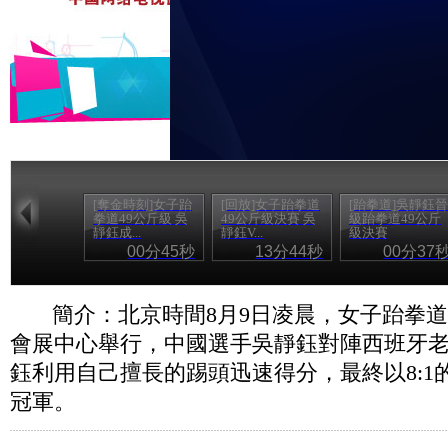
[奪金時刻]女子跆
[回放]女子跆拳道
[跆拳道]吳靜鈺晉
拳道49公斤級 吳
49公斤級決賽 吳
級跆拳道49公斤
靜鈺成...
靜鈺V...
級決賽
00分45秒
13分44秒
00分37
簡介：北京時間8月9日凌晨，女子跆拳道
會展中心舉行，中國選手吳靜鈺對陣西班牙
鈺利用自己擅長的踢頭迅速得分，最終以8:1
冠軍。