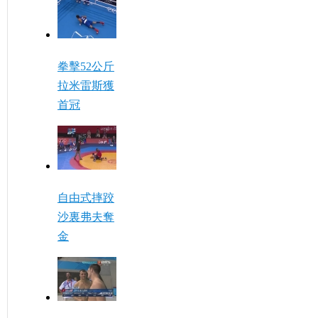
拳擊52公斤
拉米雷斯獲
首冠
自由式摔跤
沙裏弗夫奪
金