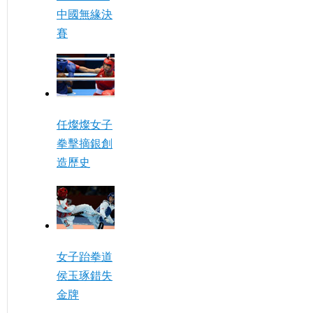
中國無緣決
賽
任燦燦女子
拳擊摘銀創
造歷史
女子跆拳道
侯玉琢錯失
金牌