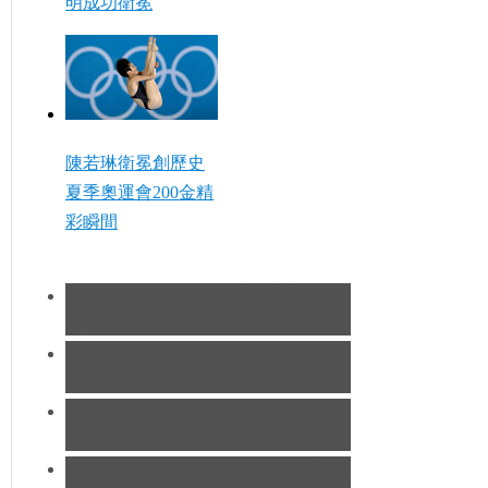
明成功衛冕
陳若琳衛冕創歷史
夏季奧運會200金精
彩瞬間
[現代五項]發揮出色 曹忠榮摘銀創
造歷史
[跳水]男子10米跳台決賽
中國隊遺
憾摘銀
[跆拳道]劉哮波收穫銅牌 賽後向女
友求婚
[田徑]切陽什姐20公里競走遺憾摘得