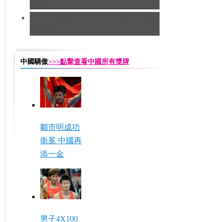
銅牌
[田徑]奧運男子五十公里競走 中國
隊摘銅
中國驕傲
>>>點擊查看中國所有獎牌
鄒市明成功
衛冕 中國再
添一金
男子4X100