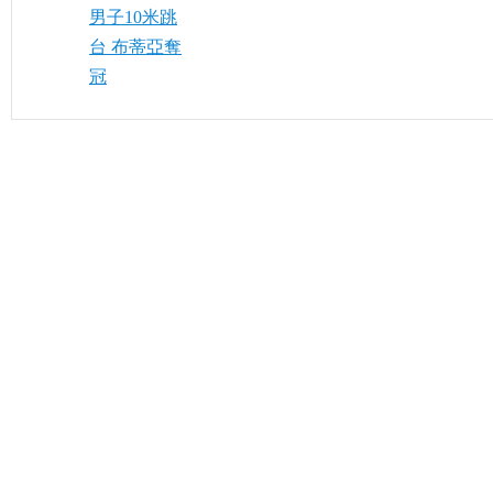
男子10米跳
台 布蒂亞奪
冠