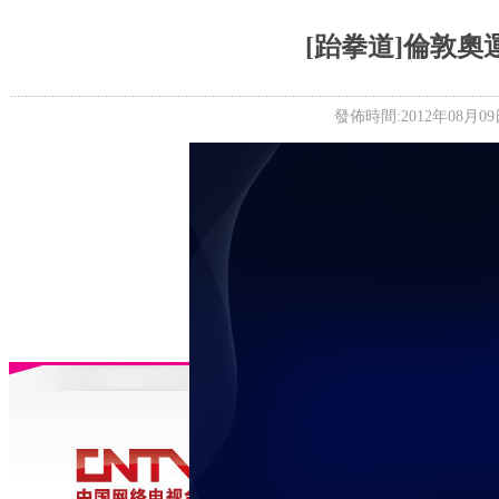
5+VIP
有獎競猜
客戶端下載
微博
[跆拳道]倫敦奧
發佈時間:2012年08月09日 