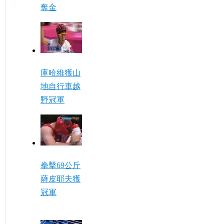
奪金
庫哈維獲山
地自行車越
野冠軍
拳擊69公斤
薩皮耶夫獲
冠軍