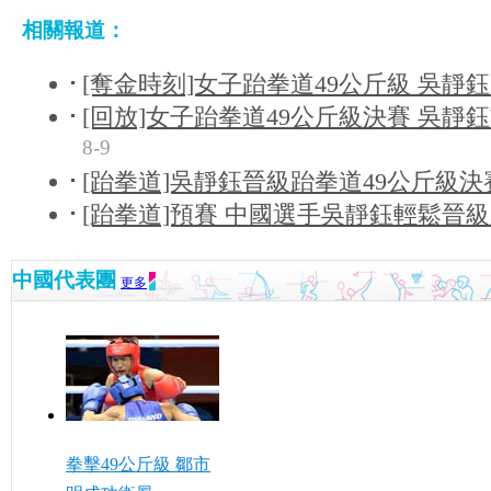
相關報道：
[奪金時刻]女子跆拳道49公斤級 吳靜
[回放]女子跆拳道49公斤級決賽 吳靜
8-9
[跆拳道]吳靜鈺晉級跆拳道49公斤級決
[跆拳道]預賽 中國選手吳靜鈺輕鬆晉
中國代表團
更多
拳擊49公斤級 鄒市