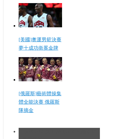
[美國]奧運男籃決賽
夢十成功衛冕金牌
[俄羅斯]藝術體操集
體全能決賽 俄羅斯
隊摘金
[現代五項]女子現代五項 阿薩道斯
凱特奪冠