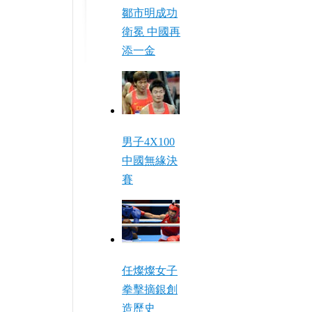
鄒市明成功
衛冕 中國再
添一金
男子4X100
中國無緣決
賽
任燦燦女子
拳擊摘銀創
造歷史