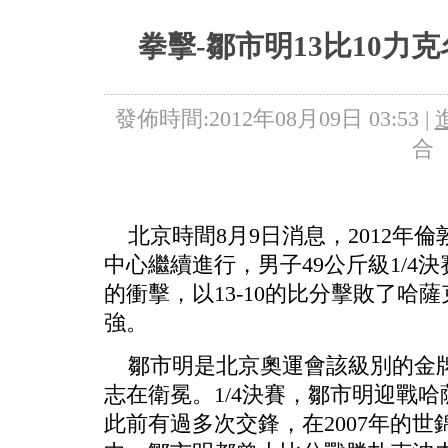
5+VIP
有獎競猜
客戶端下載
微博
拳擊-鄒市明13比10力
發佈時間:2012年08月09日 03:53 |
合
北京時間8月9日消息，2012年
中心繼續進行，男子49公斤級1/4
的衝擊，以13-10的比分擊敗了哈
強。
鄒市明是北京奧運會該級別的金牌
志在衛冕。1/4決賽，鄒市明迎戰
此前有過多次交鋒，在2007年的世