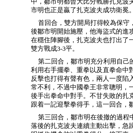
中，鄒市明都曾大比分戰勝扎克波夫
市明也正是贏了扎克波夫成功衛冕
首回合，雙方開局打得較為保守，
後鄒市明開始施壓，他海盜式的進
在穩住陣腳後，扎克波夫也打出了
雙方戰成3-3平。
第二回合，鄒市明充分利用自己的
利用右手擺拳、重拳以及直拳命中
反擊也打得有聲有色，兩人一度陷
常不利，不過中國拳王非常聰明，
後手出拳命中對手。不甘失敗的扎
跟着一記迎擊拳得手，這一回合，鄒
第三回合，鄒市明在後撤的過程中
落後的扎克波夫連續主動出擊，急