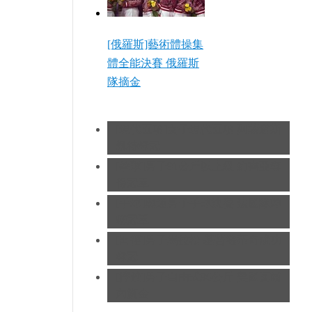
[俄羅斯]藝術體操集
體全能決賽 俄羅斯
隊摘金
[現代五項]女子現代五項 阿薩道斯
凱特奪冠
[拳擊]男子91公斤以上級 約書亞奪
得冠軍
[手球]奧運男子手球決賽 法國隊蟬
聯冠軍
[田徑]男子馬拉松 基普羅蒂奇成功
奪冠
[摔跤]男子自由式96公斤 美國瓦爾
內摘金