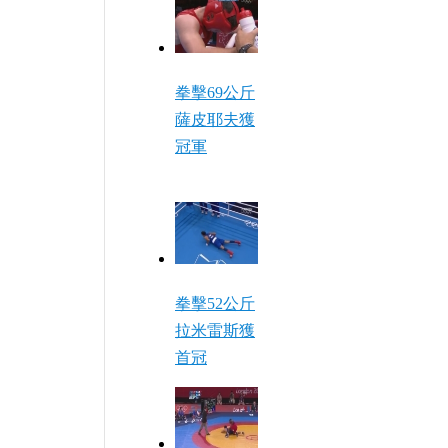
拳擊69公斤
薩皮耶夫獲
冠軍
拳擊52公斤
拉米雷斯獲
首冠