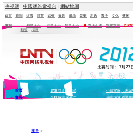
央視網
|
中國網絡電視台
|
網站地圖
首頁
新聞
經濟
體育
綜藝
春晚
戲曲
音樂
科教
青少
文化
藝術
電視
頻道大全
欄目大全
節目大全
直播中國
賽事直播
頻道
欄目
首頁
視
新
賽事回放
開幕式
中國軍團
世界諸
頻
聞
賽程
金牌時刻
閉幕式
獨家評論
奧運畫
運會
>