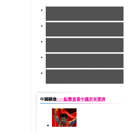
[現代五項]發揮出色 曹忠榮摘銀創
造歷史
[跳水]男子10米跳台決賽
中國隊遺
憾摘銀
[跆拳道]劉哮波收穫銅牌 賽後向女
友求婚
[田徑]切陽什姐20公里競走遺憾摘得
銅牌
[田徑]奧運男子五十公里競走 中國
隊摘銅
中國驕傲
>>>點擊查看中國所有獎牌