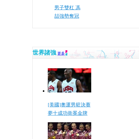
男子雙杠 馮
喆強勢奪冠
世界諸強
更多
[美國]奧運男籃決賽
夢十成功衛冕金牌