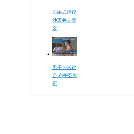
自由式摔跤
沙裏弗夫奪
金
男子10米跳
台 布蒂亞奪
冠