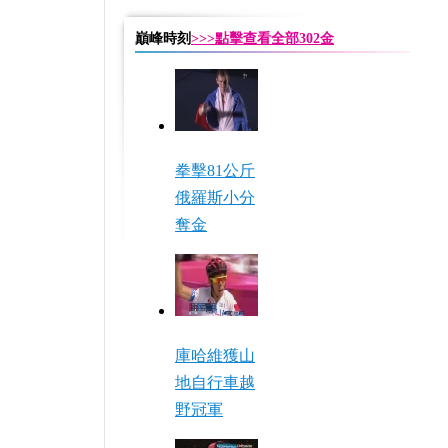
巔峰時刻
>>>點擊查看全部302金
拳擊81公斤
俄羅斯小分
奪金
庫哈維獲山
地自行車越
野冠軍