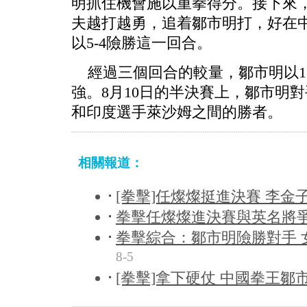
明抓住機會施以重拳得分。接下來
夫越打越勇，追着鄒市明打，好在
以5-4險勝這一回合。
經過三個回合的較量，鄒市明以13
強。
8月10日的半決賽上，鄒市明
和印度選手萊沙姆之間的勝者。
相關報道：
[拳擊]任燦燦挺進決賽 李金
拳擊任燦燦進決賽與英名將爭
拳擊綜合：鄒市明險勝對手 
8-5
[拳擊]拿下硬仗 中國拳王鄒