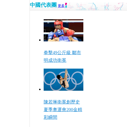
中國代表團
更多
拳擊49公斤級 鄒市
明成功衛冕
陳若琳衛冕創歷史
夏季奧運會200金精
彩瞬間