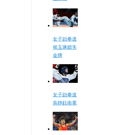
女子跆拳道
侯玉琢錯失
金牌
女子跆拳道
吳靜鈺衛冕