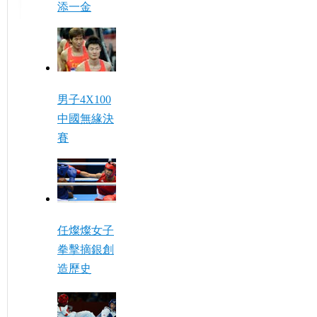
添一金
男子4X100
中國無緣決
賽
任燦燦女子
拳擊摘銀創
造歷史