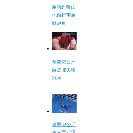
庫哈維獲山
地自行車越
野冠軍
拳擊69公斤
薩皮耶夫獲
冠軍
拳擊52公斤
拉米雷斯獲