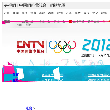
央視網
|
中國網絡電視台
|
網站地圖
首頁
新聞
經濟
體育
綜藝
春晚
戲曲
音樂
科教
青少
文化
藝術
電視
頻道大全
欄目大全
節目大全
直播中國
賽事直播
頻道
欄目
首頁
視
新
賽事回放
開幕式
中國軍團
世界諸
頻
聞
賽程
金牌時刻
閉幕式
獨家評論
奧運畫
運會
>