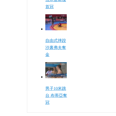
首冠
自由式摔跤
沙裏弗夫奪
金
男子10米跳
台 布蒂亞奪
冠