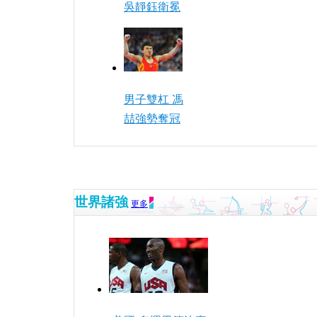
吳靜鈺衛冕
男子雙杠 馮
喆強勢奪冠
世界諸強
更多