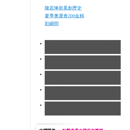
陳若琳衛冕創歷史
夏季奧運會200金精
彩瞬間
[現代五項]發揮出色 曹忠榮摘銀創
造歷史
[跳水]男子10米跳台決賽
中國隊遺
憾摘銀
[跆拳道]劉哮波收穫銅牌 賽後向女
友求婚
[田徑]切陽什姐20公里競走遺憾摘得
銅牌
[田徑]奧運男子五十公里競走 中國
隊摘銅