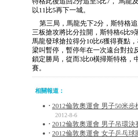
特格此後追回2分追至5比7， 馬龍
以11比5再下一城。
第三局，馬龍先下2分，斯特格追
三板搶攻將比分拉開，斯特格6比9
馬龍發球搶拉得分10比6獲得賽點
梁叫暫停，暫停年在一次遠台對拉反
鎖定勝局，從而3比0橫掃斯特格，
賽。
相關報道：
2012倫敦奧運會 男子50米步槍
2012-8-6
2012倫敦奧運會 男子吊環決賽 2
2012倫敦奧運會 女子乒乓球