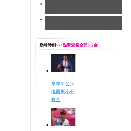
[田徑]男子馬拉松 基普羅蒂奇成功
奪冠
[摔跤]男子自由式96公斤 美國瓦爾
內摘金
巔峰時刻
>>>點擊查看全部302金
拳擊81公斤
俄羅斯小分
奪金