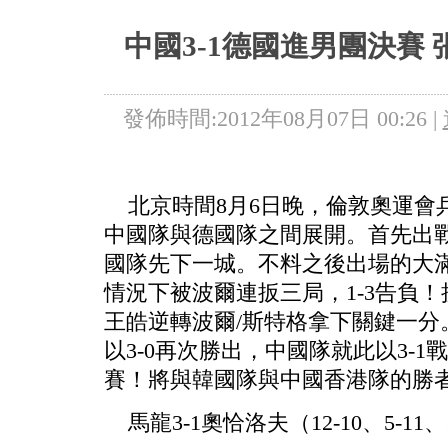
5+VIP
有獎競猜
客戶端下載
微博
中國3-1德國進男團決賽
發佈時間:2012年08月07日 00:26 |
北京時間8月6日晚，倫敦奧運會
中國隊與德國隊之間展開。首先出戰
國隊先下一城。不料之後出場的大
情況下被波爾連扳三局，1-3告負
王皓逆轉波爾/斯特格拿下關鍵一分
以3-0再次勝出，中國隊就此以3-
賽！將與韓國隊與中國香港隊的勝
馬龍3-1奧恰洛夫（12-10、5-11、1