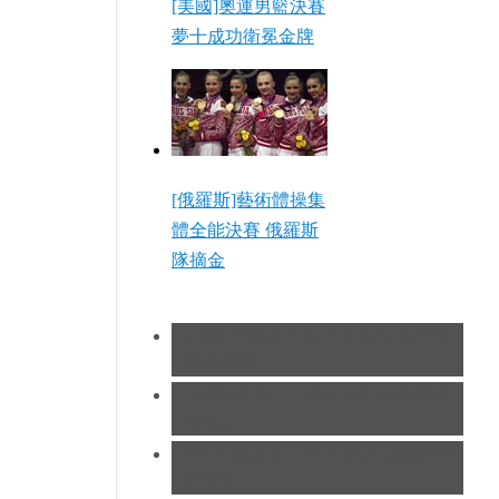
[美國]奧運男籃決賽
夢十成功衛冕金牌
[俄羅斯]藝術體操集
體全能決賽 俄羅斯
隊摘金
[現代五項]女子現代五項 阿薩道斯
凱特奪冠
[拳擊]男子91公斤以上級 約書亞奪
得冠軍
[手球]奧運男子手球決賽 法國隊蟬
聯冠軍