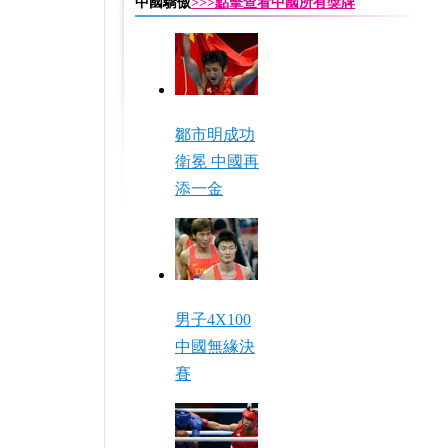
中國驕傲
>>>點擊查看中國所有獎牌
鄒市明成功
衛冕 中國再
添一金
男子4X100
中國無緣決
賽