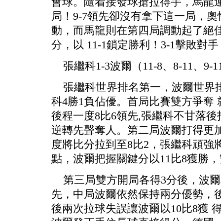
會球。隨着接發球搶拉得手，馬龍連得
局！9-7領先卻沒有拿下這一局，
動，而馬龍則在第四局調動起了絕
分，以 11-1鎖定勝利！3-1擊敗
張繼科1-3波爾（11-8、8-11、9-11
張繼科世界排名第一，波爾世界排
科4勝1負佔優。首局比賽雙方爭奪 
後程一度8比6領先,張繼科不甘落後打
逆轉先聲奪人。第二局波爾打得更加
度將比分拉到至8比2，張繼科頑強
點，波爾把握關鍵分以11比8獲勝，
第三局雙方開局各得3分後，波爾利
先，中局波爾依然保持兩分優勢，
後兩次拉球失誤讓波爾以10比8獲