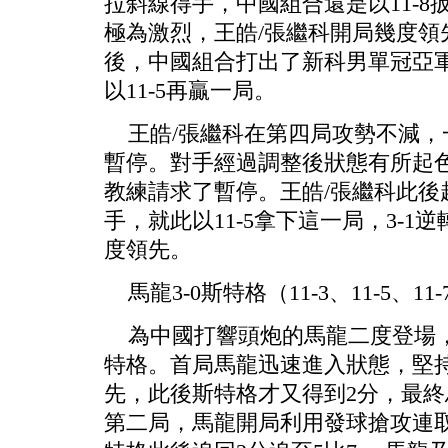
拉斜線得手，中國組合還是以11-
極為激烈，王皓/張繼科開局幾度領先
後，中國組合打出了新科男單冠亞軍
以11-5再贏一局。
王皓/張繼科在第四局攻勢不減，
暫停。對手經過調整後狀態有所起色
教練請求了暫停。王皓/張繼科此後
手，就此以11-5拿下這一局，3-1
度領先。
馬龍3-0斯特格（11-3、11-5、11-
為中國打響頭炮的馬龍二度登場，
特格。首局馬龍迅速進入狀態，堅持
先，此後斯特格才又得到2分，最終
第二局，馬龍開局利用發球搶攻連取