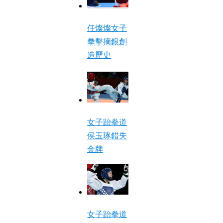
任燦燦女子
拳擊摘銀創
造歷史
女子跆拳道
侯玉琢錯失
金牌
女子跆拳道