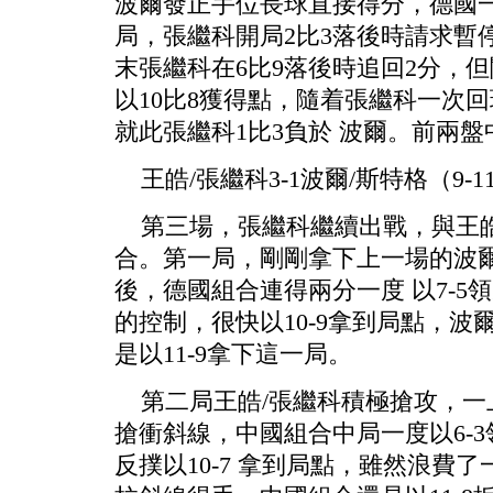
波爾發正手位長球直接得分，德國一
局，張繼科開局2比3落後時請求暫
末張繼科在6比9落後時追回2分，
以10比8獲得點，隨着張繼科一次回
就此張繼科1比3負於 波爾。前兩盤
王皓/張繼科3-1波爾/斯特格（9-11、1
第三場，張繼科繼續出戰，與王皓
合。第一局，剛剛拿下上一場的波
後，德國組合連得兩分一度 以7-5
的控制，很快以10-9拿到局點，波
是以11-9拿下這一局。
第二局王皓/張繼科積極搶攻，一
搶衝斜線，中國組合中局一度以6-
反撲以10-7 拿到局點，雖然浪費