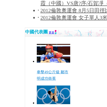
霞（中國）VS唐?序/石賀凈（韓
2012倫敦奧運會 8月5日田徑比賽 
2012倫敦奧運會 女子單人3米跳
中國代表團
更多
拳擊49公斤級 鄒市
明成功衛冕