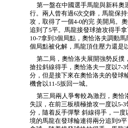
第一盤在中國選手馬龍與新科奧運
行。兩人曾有過6次交鋒，馬龍保
攻，取得了一個4-0的完 美開局
追到了5平。馬龍接發球搶攻得手
10-7拿到3個局點，奧恰洛夫調動馬
個局點被化解，馬龍頂住壓力還是以1
第二局，奧恰洛夫展開強勢反撲，
搶拉斜線得手，奧恰洛夫一度以7-
分，但是接下來在奧恰洛夫的發球
機會以11-5扳回一城。
第三局兩人爭奪較為激烈，奧恰洛
失誤，在前三板積極搶攻一度以5-
分，隨着反手彈擊 斜線得手，一度以
境的馬龍在發球輪連得兩分追到9