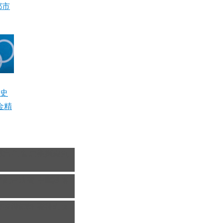
鄒市
史
金精
揮出色 曹忠榮摘銀創
0米跳台決賽
中國隊遺
波收穫銅牌 賽後向女