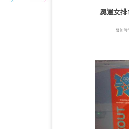
5+VIP
有獎競猜
客戶端下載
微博
奧運女排
發佈時間: