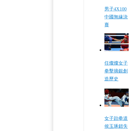
男子4X100
中國無緣決
賽
任燦燦女子
拳擊摘銀創
造歷史
女子跆拳道
侯玉琢錯失