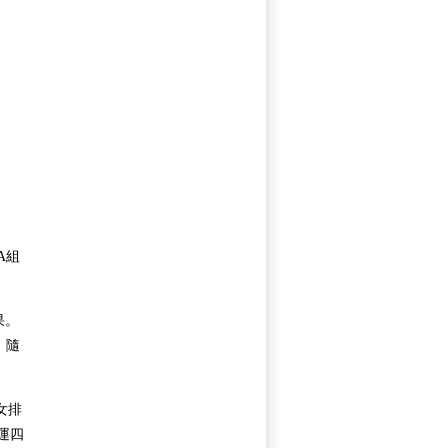
A組
果。
，隨
女排
運四