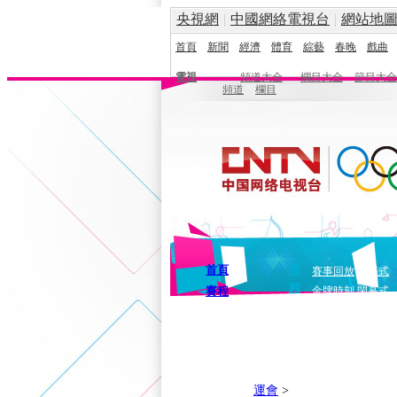
央視網
|
中國網絡電視台
|
網站地
首頁
新聞
經濟
體育
綜藝
春晚
戲曲
電視
頻道大全
欄目大全
節目大全
頻道
欄目
首頁
視
賽事回放
開幕式
頻
賽程
金牌時刻
閉幕式
運會
>