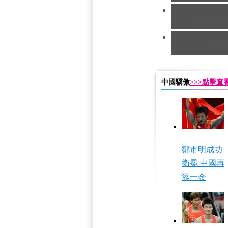
[田徑]切陽什
銅牌
[田徑]奧運男
隊摘銅
中國驕傲
>>>點擊
鄒市明成功
衛冕 中國再
添一金