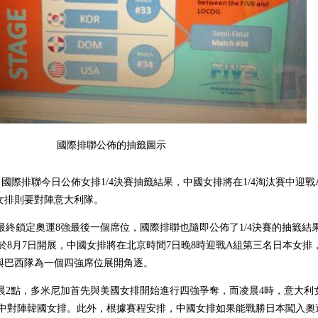
國際排聯公佈的抽籤圖示
際排聯今日公佈女排1/4決賽抽籤結果，中國女排將在1/4淘汰賽中迎戰
女排則要對陣意大利隊。
終鎖定奧運8強最後一個席位，國際排聯也隨即公佈了1/4決賽的抽籤結
將於8月7日開展，中國女排將在北京時間7日晚8時迎戰A組第三名日本女排
與巴西隊為一個四強席位展開角逐。
晨2點，多米尼加首先與美國女排開始進行四強爭奪，而凌晨4時，意大利
戰中對陣韓國女排。此外，根據賽程安排，中國女排如果能戰勝日本闖入奧