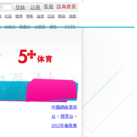
客服
設為首頁
登錄
註冊
城
社區
微博
博客
論壇
訪談
郵箱
游戲
劇
紀錄片
動畫片
公開課
播客
|
CCTV
English
Español
Français
中國網絡電視
時刻
體育之星
5+奧運下午茶
台
>
體育台
>
會
奧運風雲會
我在現場
歷史
2012年倫敦奧