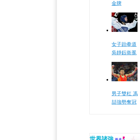
金牌
女子跆拳道
吳靜鈺衛冕
男子雙杠 馮
喆強勢奪冠
世界諸強
更多