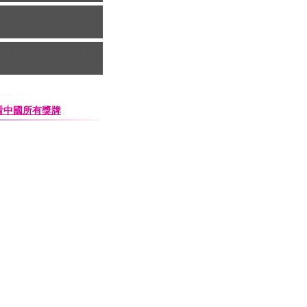
姐20公里競走遺憾摘得
子五十公里競走 中國
查看中國所有獎牌