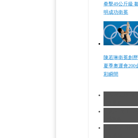
拳擊49公斤級 
明成功衛冕
陳若琳衛冕創歷
夏季奧運會200
彩瞬間
[現代五項]發
造歷史
[跳水]男子1
憾摘銀
[跆拳道]劉哮
友求婚