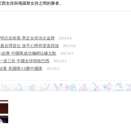
巴西女排與俄羅斯女排之間的勝者。
市明志在衛冕 男足女排決出金牌
2012-8-6
最合理簽位 放平心態有望進四強
2012-8-6
組小組賽 中國隊成功攔網佔據主動
2012-8-5
賽一波三折 中國女排惜敗巴西
2012-8-3
賽 美國隊3-0勝中國隊
2012-8-2