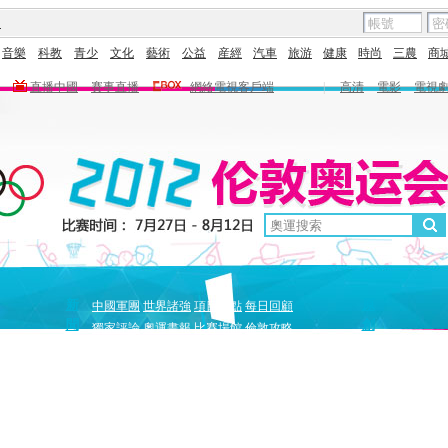
圖
音樂
科教
青少
文化
藝術
公益
産經
汽車
旅游
健康
時尚
三農
商
直播中國
賽事直播
網絡電視客戶端
|
高清
電影
電視
新
原
中國軍團
世界諸強
項目盤點
每日回顧
聞
創
獨家評論
奧運畫報
比賽場館
倫敦攻略
獨家策劃
中國驕傲
巔峰
5+北京奧運夜
全景奧運