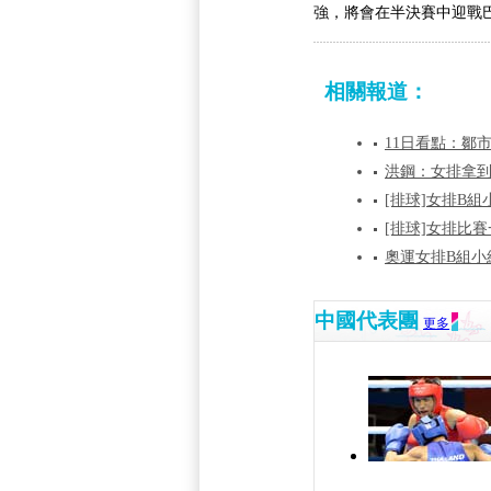
強，將會在半決賽中迎戰
相關報道：
11日看點：鄒
洪鋼：女排拿到
[排球]女排B
[排球]女排比
奧運女排B組小組
中國代表團
更多