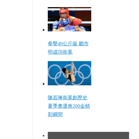
拳擊49公斤級 鄒市
明成功衛冕
陳若琳衛冕創歷史
夏季奧運會200金精
彩瞬間
[現代五項]發揮出色 曹忠榮摘銀創