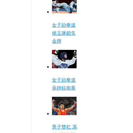
女子跆拳道
侯玉琢錯失
金牌
女子跆拳道
吳靜鈺衛冕
男子雙杠 馮