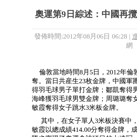
5+VIP
有獎競猜
客戶端下載
微博
奧運第9日綜述：中國再攬
發佈時間:2012年08月06日 06:28 |
網
倫敦當地時間8月5日，2012年
奪。當日共産生23枚金牌，中國軍
得羽毛球男子單打金牌；鄒凱奪得男
海峰獲羽毛球男雙金牌；周璐璐奪女
敏霞奪得女子跳水3米板金牌。
其中，在女子單人3米板決賽中，
敏霞以總成績414.00分奪得金牌