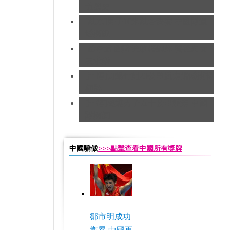
造歷史
[跳水]男子10米跳台決賽
中國隊遺
憾摘銀
[跆拳道]劉哮波收穫銅牌 賽後向女
友求婚
[田徑]切陽什姐20公里競走遺憾摘得
銅牌
[田徑]奧運男子五十公里競走 中國
隊摘銅
中國驕傲
>>>點擊查看中國所有獎牌
鄒市明成功