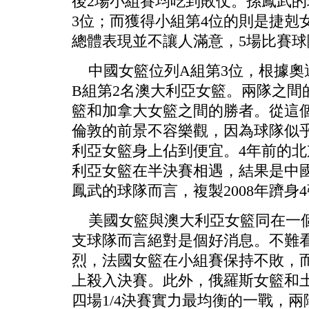
後2場小組賽均吃到敗仗。孫鳳武的
3位；而獲得小組第4位的則是捷剋
總體表現並不讓人滿意，5場比賽球
中國女籃位列A組第3位，根據奧運
B組第2名澳大利亞女籃。兩隊之間
籃和加拿大女籃之間的勝者。從這
倫敦的前景不容樂觀，因為球隊似乎
利亞女籃身上佔到便宜。4年前的
利亞女籃在半決賽相遇，結果是中國
鳳武的球隊而言，複製2008年躋身
美國女籃與澳大利亞女籃同在一個
支球隊而言絕對是個好消息。不難
烈，法國女籃在小組賽保持不敗，
上殺入決賽。此外，俄羅斯女籃和
四場1/4決賽實力最均衡的一戰，