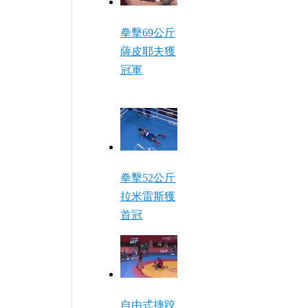
拳擊69公斤
薩皮耶夫獲
冠軍
拳擊52公斤
拉米雷斯獲
首冠
自由式摔跤