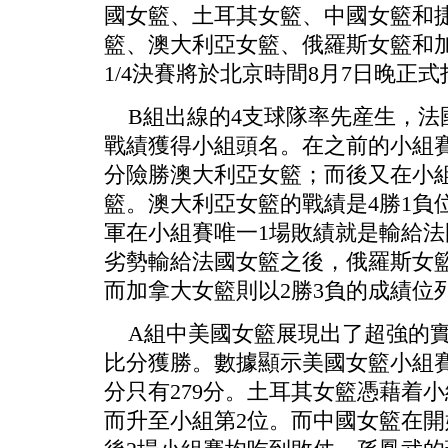
國女籃、土耳其女籃、中國女籃和
籃、澳大利亞女籃、俄羅斯女籃和
1/4決賽將於北京時間8月7日晚正
B組出線的4支球隊率先産生，法
戰績獲得小組頭名。在之前的小組
分險勝澳大利亞女籃；而後又在小組末
籃。澳大利亞女籃的戰績是4勝1負
軍在小組賽唯一1場敗績就是輸給法
劣勢輸給法國女籃之後，俄羅斯女籃
而加拿大女籃則以2勝3負的成績位
A組中美國女籃展現出了超強的實
比分獲勝。數據顯示美國女籃小組賽
分只有279分。土耳其女籃憑藉着
而升至小組第2位。而中國女籃在開