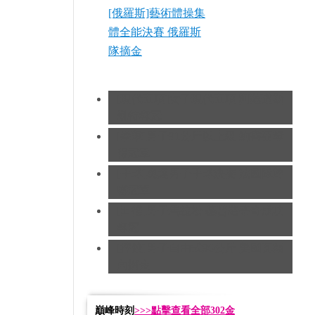
[俄羅斯]藝術體操集
體全能決賽 俄羅斯
隊摘金
[現代五項]女子現代五項 阿薩道斯
凱特奪冠
[拳擊]男子91公斤以上級 約書亞奪
得冠軍
[手球]奧運男子手球決賽 法國隊蟬
聯冠軍
[田徑]男子馬拉松 基普羅蒂奇成功
奪冠
[摔跤]男子自由式96公斤 美國瓦爾
內摘金
巔峰時刻
>>>點擊查看全部302金