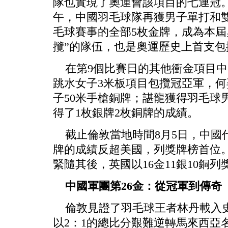
隊也實現了奧運會該項目的七連冠
午，中國羽毛球隊再獲男子單打和
毛球賽事的全部5枚金牌，成為本屆
攬”的隊伍，也是奧運歷史上首支
在第9個比賽日的其他衝金項目中
跳水女子3米板項目包攬冠亞軍，
子50米手槍銅牌；諶龍獲得羽毛球
得了1枚銀牌2枚銅牌的成績。
截止倫敦當地時間8月5日，中國代表
牌的成績反超美國，列獎牌榜首位。美
緊隨其後，英國以16金11銀10銅列
中國軍團第26金：從冠軍到傳奇
倫敦見證了羽毛球王者林丹載入史
以2：1的總比分艱難逆轉馬來西亞