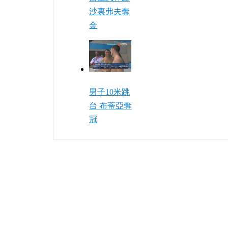
沙裏弗夫奪
金
男子10米跳
台 布蒂亞奪
冠