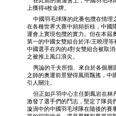
在此前的奧運會上，中國羽毛球隊
上獲得4枚金牌。
中國羽毛球隊的此番包攬在情理之
在各種世界大賽中頻頻折桂，中國
運會上實現包攬的實力。但在本屆
第一的中國女雙組合於洋/王曉理等
中國選手在內的4對女雙組合被取
之被推上風口浪尖。
輿論的千夫所指、來自於各個層面
之師的奧運前景變得風雨飄搖，中
引人關注。
但正如乒羽中心主任劉鳳岩在林丹
激發了選手們的鬥志，堅定了隊員
漩渦中的中國羽毛球隊在隨後的賽