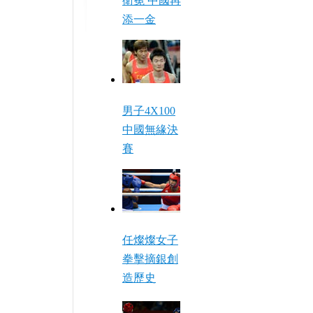
衛冕 中國再
添一金
男子4X100
中國無緣決
賽
任燦燦女子
拳擊摘銀創
造歷史