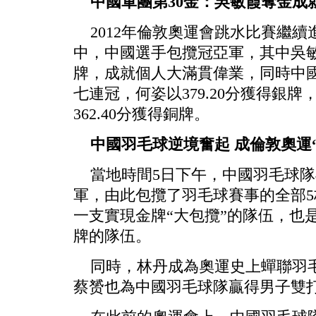
中國軍團第30金：吳敏霞奪金成
2012年倫敦奧運會跳水比賽繼續
中，中國選手包攬冠亞軍，其中吳敏霞
牌，成就個人大滿貫偉業，同時中
七連冠，何姿以379.20分獲得銀
362.40分獲得銅牌。
中國羽毛球逆境奮起 成倫敦奧運“
當地時間5日下午，中國羽毛球隊
軍，由此包攬了羽毛球賽事的全部
一支實現金牌“大包攬”的隊伍，也
牌的隊伍。
同時，林丹成為奧運史上蟬聯羽毛
蔡赟也為中國羽毛球隊贏得男子雙