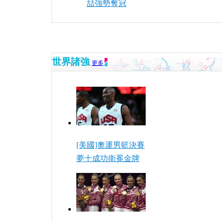
喆強勢奪冠
世界諸強
更多
[美國]奧運男籃決賽
夢十成功衛冕金牌