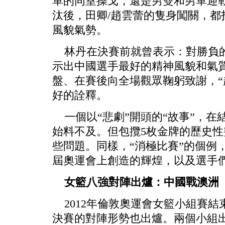
單的同室操戈，還是男雙和男單迎
汰後，田卿/趙雲蕾的隻身闖關，都
風貌氣勢。
林丹在決賽前就曾表示：對勝負的
示出中國選手最好的精神風貌和氣
盤、在賽後向全場觀眾鞠躬致謝，“
好的詮釋。
一個以“悲劇”開頭的“故事”，在
始料不及。但包攬5枚金牌的歷史
些問題。同樣，“消極比賽”的個例
屆奧運會上創造的輝煌，以及選手
女籃八強對陣出爐：中國戰澳洲
2012年倫敦奧運會女籃小組賽結束
決賽的對陣形勢也出爐。兩個小組出