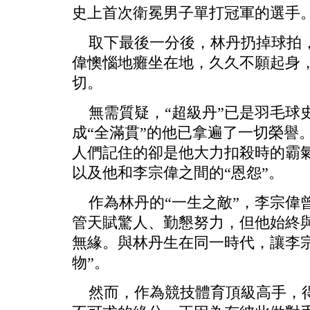
史上首次衛冕男子單打冠軍的選手
取下最後一分後，林丹扔掉球拍，
偉懊惱地癱坐在地，久久不願起身
切。
無需質疑，“超級丹”已是羽毛球
成“全滿貫”的他已拿遍了一切榮譽
人們記住的卻是他大力扣殺時的霸
以及他和李宗偉之間的“恩怨”。
作為林丹的“一生之敵”，李宗偉曾
管天賦驚人、勤懇努力，但他始終
無緣。與林丹生在同一時代，讓李
物”。
然而，作為競技體育頂級高手，得