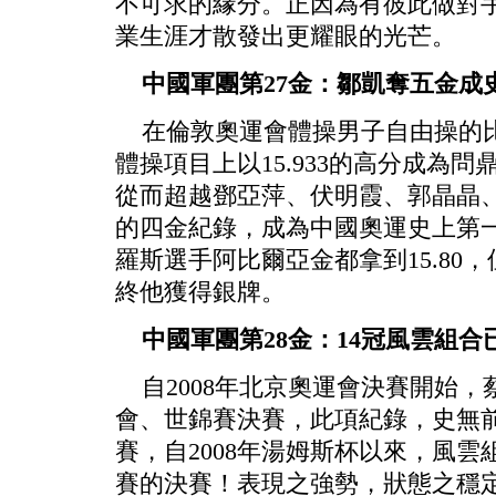
不可求的緣分。正因為有彼此做對手
業生涯才散發出更耀眼的光芒。
中國軍團第27金：鄒凱奪五金成
在倫敦奧運會體操男子自由操的比
體操項目上以15.933的高分成為
從而超越鄧亞萍、伏明霞、郭晶晶
的四金紀錄，成為中國奧運史上第
羅斯選手阿比爾亞金都拿到15.80
終他獲得銀牌。
中國軍團第28金：14冠風雲組合
自2008年北京奧運會決賽開始，
會、世錦賽決賽，此項紀錄，史無
賽，自2008年湯姆斯杯以來，風雲
賽的決賽！表現之強勢，狀態之穩