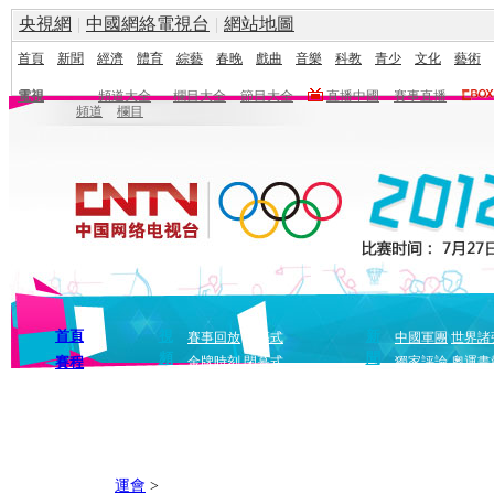
央視網
|
中國網絡電視台
|
網站地圖
首頁
新聞
經濟
體育
綜藝
春晚
戲曲
音樂
科教
青少
文化
藝術
電視
頻道大全
欄目大全
節目大全
直播中國
賽事直播
頻道
欄目
首頁
視
新
賽事回放
開幕式
中國軍團
世界諸
頻
聞
賽程
金牌時刻
閉幕式
獨家評論
奧運畫
運會
>