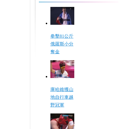
拳擊81公斤
俄羅斯小分
奪金
庫哈維獲山
地自行車越
野冠軍