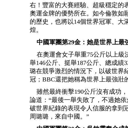
右！豐富的大賽經驗、超級穩定的表
奧運金牌的優勢所在。如今倫敦如
的歷史，也將以14個世界冠軍、大
煌。
中國軍團第29金：她是世界上最
在奧運會女子舉重75公斤以上級
舉146公斤、挺舉187公斤、總成績
璐在競爭激烈的情況下，以破世界
冠；BBC還把她稱為世界上最強壯
雖然最終衝擊190公斤沒有成功，
論道：“最後一舉失敗了，不過她依
破世界紀錄的表現令人信服的拿到
周璐璐，來自中國。”