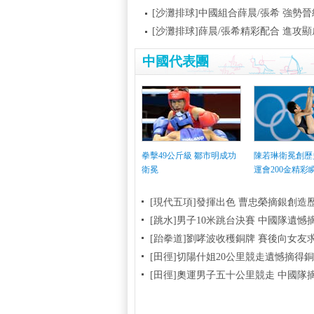
[沙灘排球]中國組合薛晨/張希 強勢
[沙灘排球]薛晨/張希精彩配合 進攻
中國代表團
拳擊49公斤級 鄒市明成功
陳若琳衛冕創歷
衛冕
運會200金精彩
[現代五項]發揮出色 曹忠榮摘銀創造
[跳水]男子10米跳台決賽
中國隊遺憾
[跆拳道]劉哮波收穫銅牌 賽後向女友
[田徑]切陽什姐20公里競走遺憾摘得
[田徑]奧運男子五十公里競走 中國隊