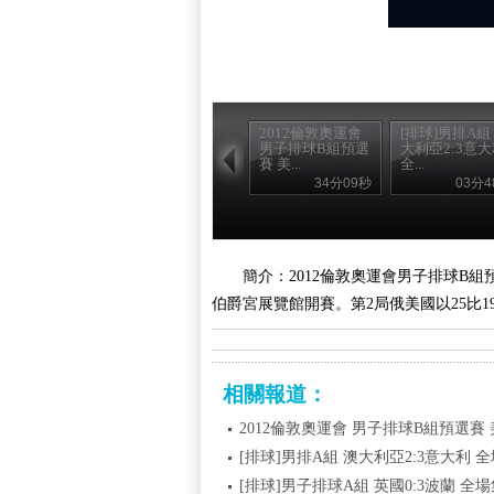
2012倫敦奧運會
[排球]男排A組
男子排球B組預選
大利亞2:3意
賽 美...
全...
34分09秒
03分4
簡介：2012倫敦奧運會男子排球B組
伯爵宮展覽館開賽。第2局俄美國以25比1
相關報道：
2012倫敦奧運會 男子排球B組預選賽 美
[排球]男排A組 澳大利亞2:3意大利 
[排球]男子排球A組 英國0:3波蘭 全