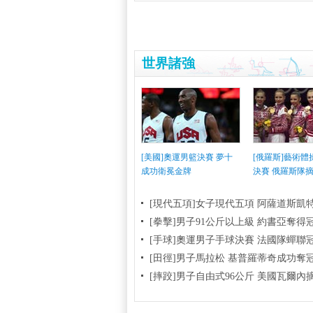
世界諸強
[美國]奧運男籃決賽 夢十
[俄羅斯]藝術
成功衛冕金牌
決賽 俄羅斯隊
[現代五項]女子現代五項 阿薩道斯凱
[拳擊]男子91公斤以上級 約書亞奪得
[手球]奧運男子手球決賽 法國隊蟬聯
[田徑]男子馬拉松 基普羅蒂奇成功奪
[摔跤]男子自由式96公斤 美國瓦爾內