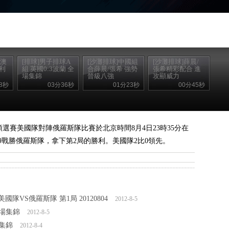
 澳
[排球]男子排球A
[沙灘排球]中國組
[沙灘排球]薛晨/
大利
組 英國0:3波蘭 全
合薛晨/張希 強勢
張希精彩配合 進
場集錦
晉級八強
攻顯威力
8秒
03分36秒
01分23秒
00分45秒
預選賽美國隊對陣俄羅斯隊比賽於北京時間8月4日23時35分在
9戰勝俄羅斯隊，拿下第2局的勝利。美國隊2比0領先。
國隊VS俄羅斯隊 第1局 20120804
2012-8-5
全場集錦
2012-8-5
場集錦
2012-8-4