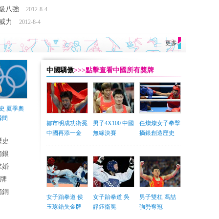
晉級八強
2012-8-4
顯威力
2012-8-4
更多
中國驕傲
>>>點擊查看中國所有獎牌
史 夏季奧
瞬間
鄒市明成功衛冕
男子4X100 中國
任燦燦女子拳擊
中國再添一金
無緣決賽
摘銀創造歷史
歷史
摘銀
求婚
銅牌
摘銅
女子跆拳道 侯
女子跆拳道 吳
男子雙杠 馮喆
玉琢錯失金牌
靜鈺衛冕
強勢奪冠