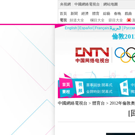
央視網
|
中國網絡電視台
|
網站地圖
首頁
新聞
經濟
體育
綜藝
春晚
戲曲
電視
頻道大全
欄目大全
節目大全
English
Español
Français
Pусск
倫敦20
首頁
視
新
賽事回放
開幕式
中
頻
聞
賽程
金牌時刻
閉幕式
獨
中國網絡電視台
>
體育台
>
2012年倫敦
[