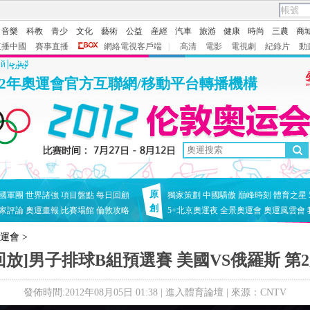
音樂
科教
青少
文化
藝術
公益
産經
汽車
旅游
健康
時尚
三農
商
直播中國
賽事直播
網絡電視客戶端
|
高清
電影
電視劇
紀錄片
動
ий
12年奧運會官方互聯網/移動平台轉播機構
原
國軍團
世界諸強
項目盤點
每日回顧
獨家策劃
中國驕傲
巔峰時刻
體育之星
創
家評論
奧運畫報
比賽場館
倫敦攻略
5+北京奧運夜
全景奧運會
奧運風雲會
奧運會
>
回放]男子排球B組預選賽 美國VS俄羅斯 第
發佈時間:2012年08月05日 01:38 |
進入體育論壇
| 來源：CNTV