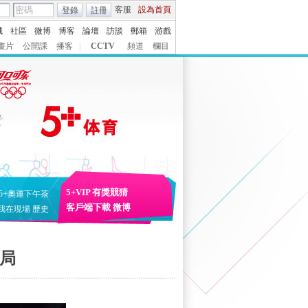
客服
設為首頁
登錄
註冊
城
社區
微博
博客
論壇
訪談
郵箱
游戲
畫片
公開課
播客
|
CCTV
頻道
欄目
5+VIP
有獎競猜
5+奧運下午茶
客戶端下載
微博
我在現場
歷史
2局