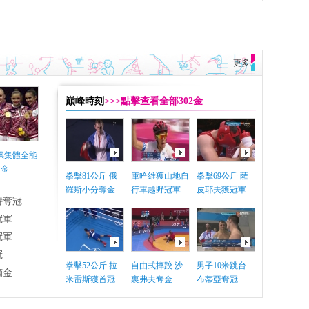
更多
巔峰時刻
>>>點擊查看全部302金
體操集體全能
摘金
拳擊81公斤 俄
庫哈維獲山地自
拳擊69公斤 薩
羅斯小分奪金
行車越野冠軍
皮耶夫獲冠軍
特奪冠
冠軍
冠軍
冠
拳擊52公斤 拉
自由式摔跤 沙
男子10米跳台
摘金
米雷斯獲首冠
裏弗夫奪金
布蒂亞奪冠