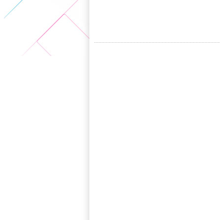
5+VIP
有獎競猜
客戶端下載
微博