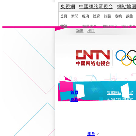
央視網
|
中國網絡電視台
|
網站地
首頁
新聞
經濟
體育
綜藝
春晚
戲曲
電視
頻道大全
欄目大全
節目大全
頻道
欄目
首頁
視
賽事回放
開幕式
頻
賽程
金牌時刻
閉幕式
運會
>