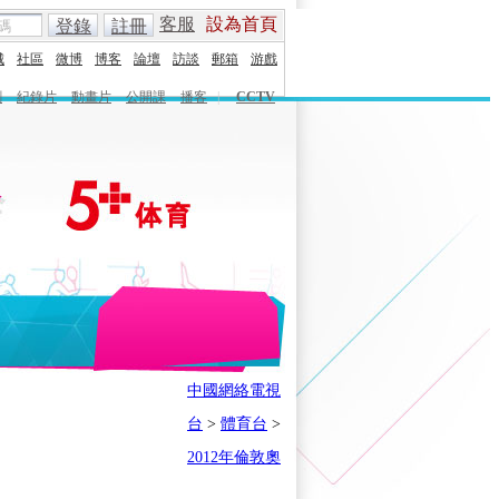
客服
設為首頁
登錄
註冊
城
社區
微博
博客
論壇
訪談
郵箱
游戲
劇
紀錄片
動畫片
公開課
播客
|
CCTV
English
Español
Français
中國網絡電視
時刻
體育之星
5+奧運下午茶
台
>
體育台
>
會
奧運風雲會
我在現場
歷史
2012年倫敦奧