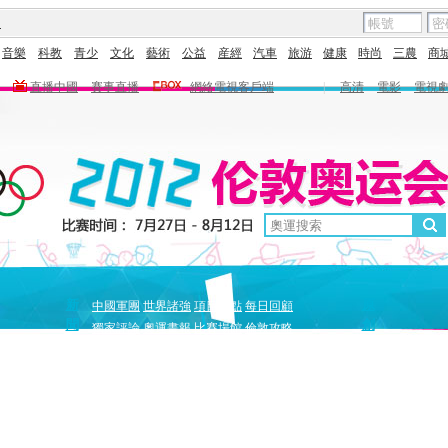
圖
音樂
科教
青少
文化
藝術
公益
産經
汽車
旅游
健康
時尚
三農
商
直播中國
賽事直播
網絡電視客戶端
|
高清
電影
電視
新
原
中國軍團
世界諸強
項目盤點
每日回顧
聞
創
獨家評論
奧運畫報
比賽場館
倫敦攻略
獨家策劃
中國驕傲
巔峰
5+北京奧運夜
全景奧運