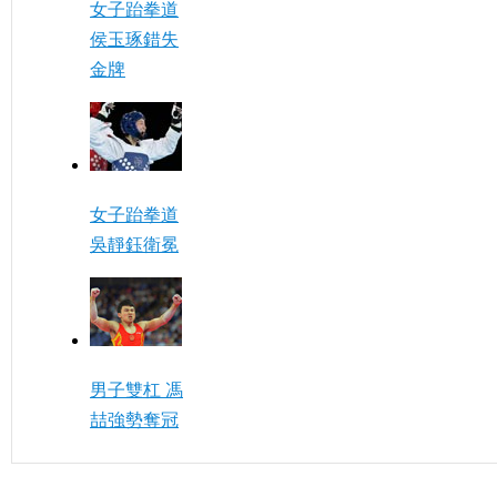
女子跆拳道
侯玉琢錯失
金牌
女子跆拳道
吳靜鈺衛冕
男子雙杠 馮
喆強勢奪冠