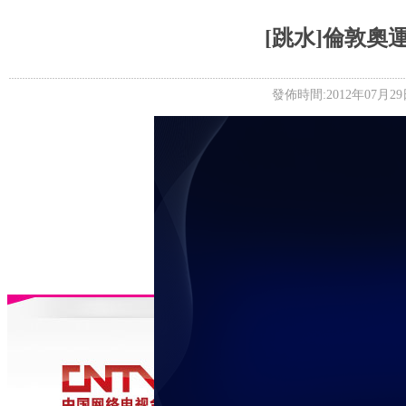
5+VIP
有獎競猜
客戶端下載
微博
[跳水]倫敦奧
發佈時間:2012年07月29日 