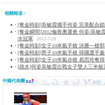
相關報道：
[奪金時刻]吳敏霞攜手何姿 完美配合
[奪金瞬間]2012倫敦奧運會 何姿/吳
水冠軍
2012-7-29
[奪金時刻]女子10米氣手槍 決勝一槍
[奪金時刻]男子10米氣手槍 韓國選手
[奪金時刻]女子10米氣步槍 易思玲奪
[跳水]何姿吳敏霞出戰女子雙人三米板
中國代表團
更多