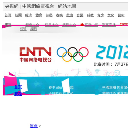
央視網
|
中國網絡電視台
|
網站地圖
首頁
新聞
經濟
體育
綜藝
春晚
戲曲
音樂
科教
青少
文化
藝術
電視
頻道大全
欄目大全
節目大全
直播中國
賽事直播
頻道
欄目
首頁
視
新
賽事回放
開幕式
中國軍團
世界諸
頻
聞
賽程
金牌時刻
閉幕式
獨家評論
奧運畫
運會
>