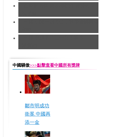
[跆拳道]劉哮波收穫銅牌 賽後向女
友求婚
[田徑]切陽什姐20公里競走遺憾摘得
銅牌
[田徑]奧運男子五十公里競走 中國
隊摘銅
中國驕傲
>>>點擊查看中國所有獎牌
鄒市明成功
衛冕 中國再
添一金