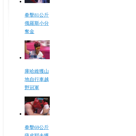
拳擊81公斤
俄羅斯小分
奪金
庫哈維獲山
地自行車越
野冠軍
拳擊69公斤
薩皮耶夫獲