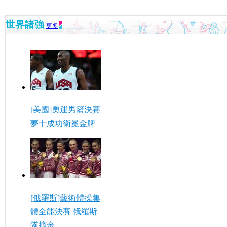
世界諸強
更多
[美國]奧運男籃決賽
夢十成功衛冕金牌
[俄羅斯]藝術體操集
體全能決賽 俄羅斯
隊摘金