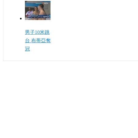
男子10米跳
台 布蒂亞奪
冠