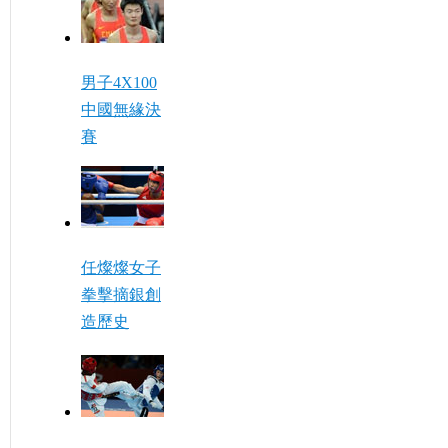
男子4X100
中國無緣決
賽
任燦燦女子
拳擊摘銀創
造歷史