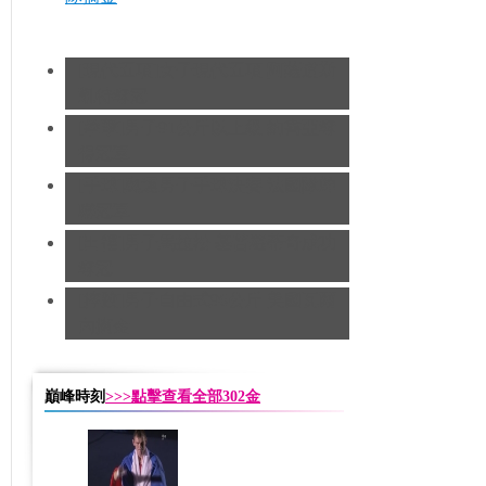
[現代五項]女子現代五項 阿薩道斯
凱特奪冠
[拳擊]男子91公斤以上級 約書亞奪
得冠軍
[手球]奧運男子手球決賽 法國隊蟬
聯冠軍
[田徑]男子馬拉松 基普羅蒂奇成功
奪冠
[摔跤]男子自由式96公斤 美國瓦爾
內摘金
巔峰時刻
>>>點擊查看全部302金