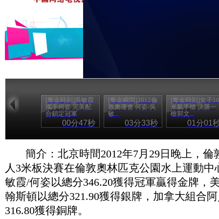
[奪金時刻]吳敏霞
[奪金瞬間]2012倫
[奪金時刻]女子1
攜手何姿 完美配
敦奧運會 何姿/吳
米氣手槍 決勝一
合鎖定冠軍
敏...
槍郭文...
00分47秒
03分33秒
01分01
簡介：北京時間2012年7月29日晚上，
人3米板決賽在倫敦奧林匹克公園水上運動中
敏霞/何姿以總分346.20獲得冠軍贏得金牌，
翰斯頓以總分321.90獲得銀牌，加拿大組合
316.80獲得銅牌。