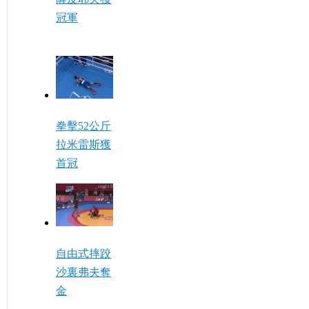
冠軍
拳擊52公斤
拉米雷斯獲
首冠
自由式摔跤
沙裏弗夫奪
金