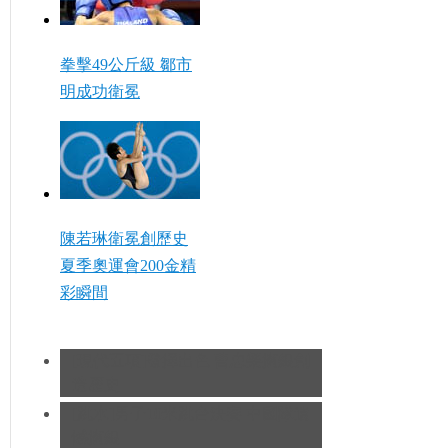
拳擊49公斤級 鄒市
明成功衛冕
陳若琳衛冕創歷史
夏季奧運會200金精
彩瞬間
[現代五項]發揮出色 曹忠榮摘銀創
造歷史
[跳水]男子10米跳台決賽
中國隊遺
憾摘銀