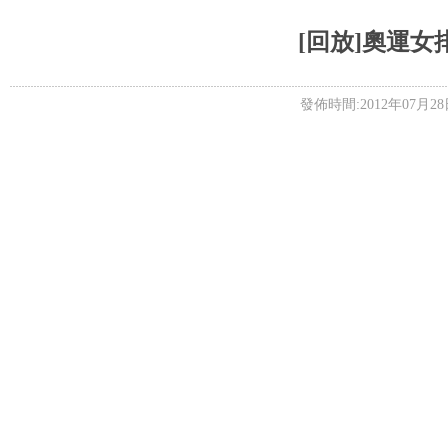
5+VIP
有獎競猜
客戶端下載
微博
[回放]奧運女
發佈時間:2012年07月28日 