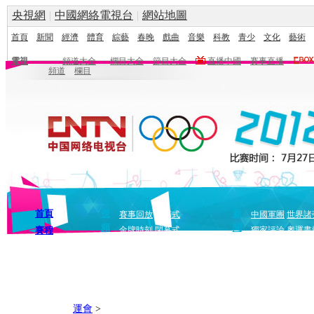
央視網
|
中國網絡電視台
|
網站地圖
首頁
新聞
經濟
體育
綜藝
春晚
戲曲
音樂
科教
青少
文化
藝術
電視
頻道大全
欄目大全
節目大全
直播中國
賽事直播
頻道
欄目
首頁
視
新
賽事回放
開幕式
中國軍團
世界諸
頻
聞
賽程
金牌時刻
閉幕式
獨家評論
奧運畫
運會
>