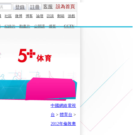
客服
設為首頁
登錄
註冊
城
社區
微博
博客
論壇
訪談
郵箱
游戲
劇
紀錄片
動畫片
公開課
播客
|
CCTV
English
Español
Français
中國網絡電視
時刻
體育之星
5+奧運下午茶
台
>
體育台
>
會
奧運風雲會
我在現場
歷史
2012年倫敦奧