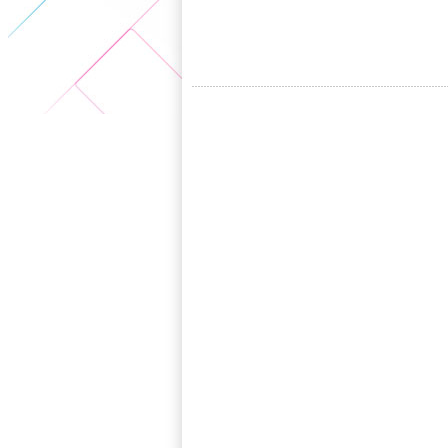
5+VIP
有獎競猜
客戶端下載
微博