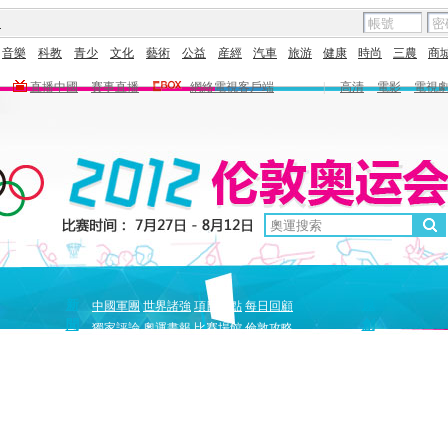
圖
音樂
科教
青少
文化
藝術
公益
産經
汽車
旅游
健康
時尚
三農
商
直播中國
賽事直播
網絡電視客戶端
|
高清
電影
電視
新
原
中國軍團
世界諸強
項目盤點
每日回顧
聞
創
獨家評論
奧運畫報
比賽場館
倫敦攻略
獨家策劃
中國驕傲
巔峰
5+北京奧運夜
全景奧運