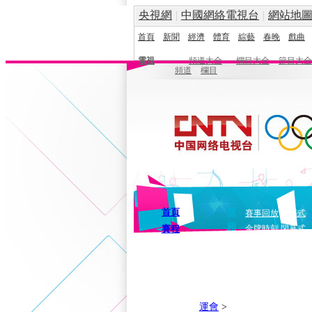
央視網
|
中國網絡電視台
|
網站地
首頁
新聞
經濟
體育
綜藝
春晚
戲曲
電視
頻道大全
欄目大全
節目大全
頻道
欄目
首頁
視
賽事回放
開幕式
頻
賽程
金牌時刻
閉幕式
運會
>