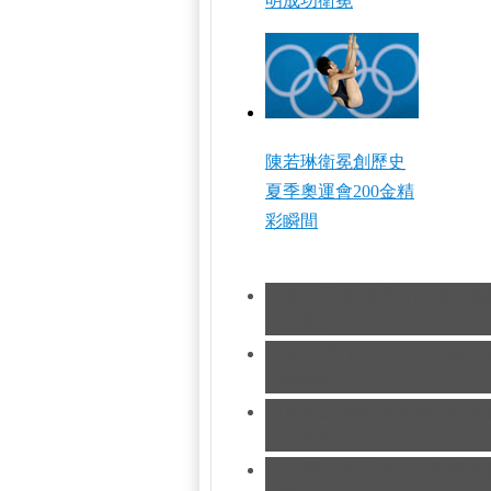
明成功衛冕
陳若琳衛冕創歷史
夏季奧運會200金精
彩瞬間
[現代五項]發揮出色 曹忠
造歷史
[跳水]男子10米跳台決賽
中
憾摘銀
[跆拳道]劉哮波收穫銅牌 
友求婚
[田徑]切陽什姐20公里競