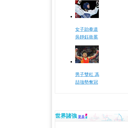
女子跆拳道
吳靜鈺衛冕
男子雙杠 馮
喆強勢奪冠
世界諸強
更多