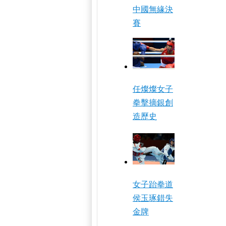
中國無緣決
賽
任燦燦女子
拳擊摘銀創
造歷史
女子跆拳道
侯玉琢錯失
金牌