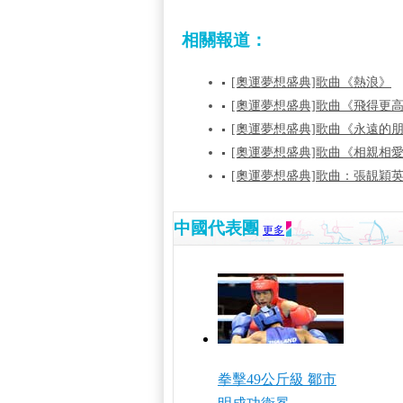
相關報道：
[奧運夢想盛典]歌曲《熱浪》
[奧運夢想盛典]歌曲《飛得更
[奧運夢想盛典]歌曲《永遠的
[奧運夢想盛典]歌曲《相親相
[奧運夢想盛典]歌曲：張靚穎
中國代表團
更多
拳擊49公斤級 鄒市