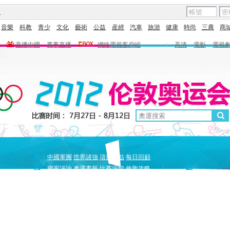
圖
音樂
科教
青少
文化
藝術
公益
産經
汽車
旅游
健康
時尚
三農
商
直播中國
賽事直播
網絡電視客戶端
|
高清
電影
電視
新
原
中國軍團
世界諸強
項目盤點
每日回顧
聞
創
獨家評論
奧運畫報
比賽場館
倫敦攻略
獨家策劃
中國驕傲
巔峰
5+北京奧運夜
全景奧運