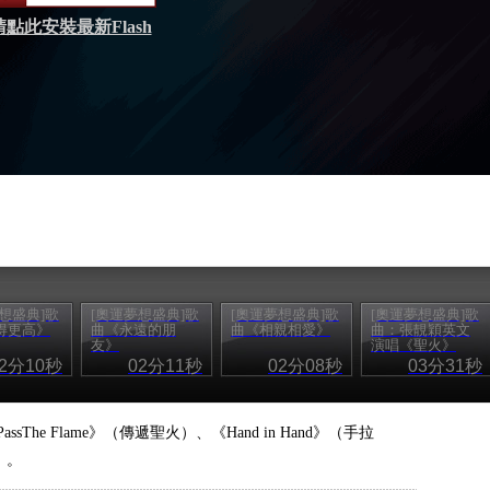
請點此安裝最新Flash
想盛典]歌
[奧運夢想盛典]歌
[奧運夢想盛典]歌
[奧運夢想盛典]歌
得更高》
曲《永遠的朋
曲《相親相愛》
曲：張靚穎英文
友》
演唱《聖火》
02分10秒
02分11秒
02分08秒
03分31秒
he Flame》（傳遞聖火）、《Hand in Hand》（手拉
友）。