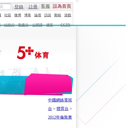
客服
設為首頁
登錄
註冊
城
社區
微博
博客
論壇
訪談
郵箱
游戲
劇
紀錄片
動畫片
公開課
播客
|
CCTV
English
Español
Français
中國網絡電視
時刻
體育之星
5+奧運下午茶
台
>
體育台
>
會
奧運風雲會
我在現場
歷史
2012年倫敦奧