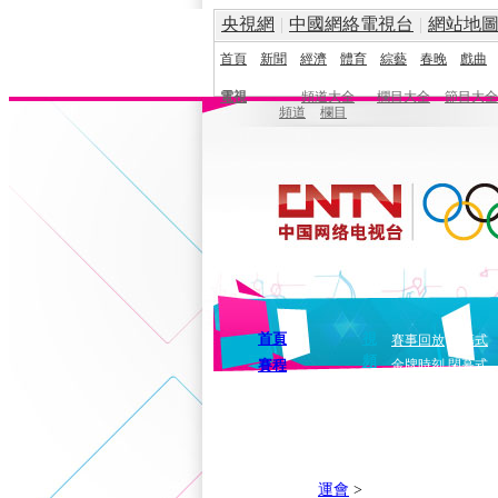
央視網
|
中國網絡電視台
|
網站地
首頁
新聞
經濟
體育
綜藝
春晚
戲曲
電視
頻道大全
欄目大全
節目大全
頻道
欄目
首頁
視
賽事回放
開幕式
頻
賽程
金牌時刻
閉幕式
運會
>