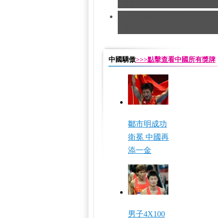
銅牌
[田徑]奧運男子五十公里競
隊摘銅
中國驕傲
>>>點擊查看中國所有獎牌
鄒市明成功
衛冕 中國再
添一金
男子4X100