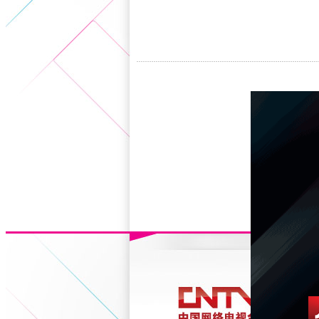
5+VIP
有獎競猜
客戶端下載
微博