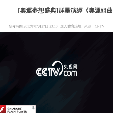
[奧運夢想盛典]群星演繹《奧運組
發佈時間:2012年07月27日 23:10 |
進入體育論壇
| 來源：CNTV