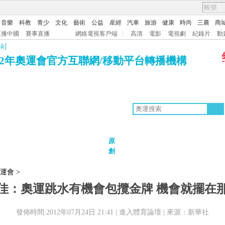
音樂
科教
青少
文化
藝術
公益
産經
汽車
旅游
健康
時尚
三農
商
直播中國
賽事直播
網絡電視客戶端
|
高清
電影
電視劇
紀錄片
動
ий
12年奧運會官方互聯網/移動平台轉播機構
原
國軍團
世界諸強
項目盤點
每日回顧
獨家策劃
中國驕傲
巔峰時刻
體育之星
創
家評論
奧運畫報
比賽場館
倫敦攻略
5+北京奧運夜
全景奧運會
奧運風雲會
奧運會
>
佳：奧運跳水有機會包攬金牌 機會就擺在
發佈時間:2012年07月24日 21:41 |
進入體育論壇
| 來源：新華社