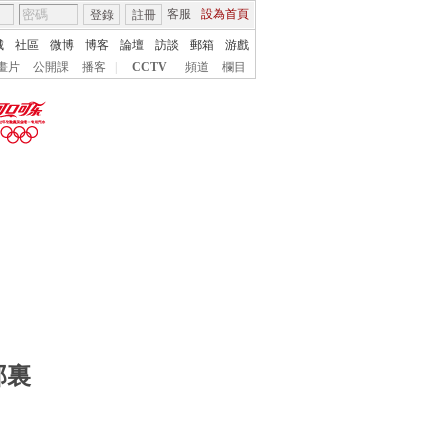
客服
設為首頁
登錄
註冊
城
社區
微博
博客
論壇
訪談
郵箱
游戲
畫片
公開課
播客
|
CCTV
頻道
欄目
5+VIP
有獎競猜
5+奧運下午茶
客戶端下載
微博
我在現場
歷史
那裏