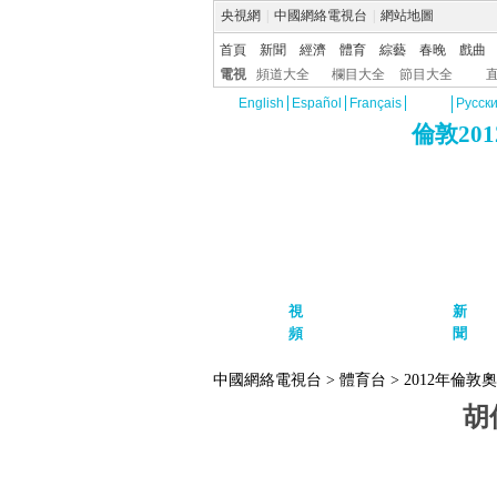
央視網
|
中國網絡電視台
|
網站地圖
首頁
新聞
經濟
體育
綜藝
春晚
戲曲
電視
頻道大全
欄目大全
節目大全
English
Español
Français
Pусск
倫敦20
首頁
視
新
賽事回放
開幕式
中
頻
聞
賽程
金牌時刻
閉幕式
獨
中國網絡電視台
>
體育台
>
2012年倫敦
胡