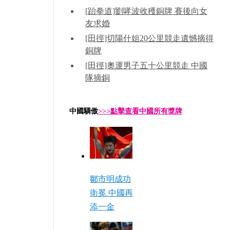
[跆拳道]劉哮波收穫銅牌 賽後向女
友求婚
[田徑]切陽什姐20公里競走遺憾摘得
銅牌
[田徑]奧運男子五十公里競走 中國
隊摘銅
中國驕傲
>>>點擊查看中國所有獎牌
鄒市明成功
衛冕 中國再
添一金