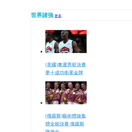
世界諸強
更多
[美國]奧運男籃決賽
夢十成功衛冕金牌
[俄羅斯]藝術體操集
體全能決賽 俄羅斯
隊摘金