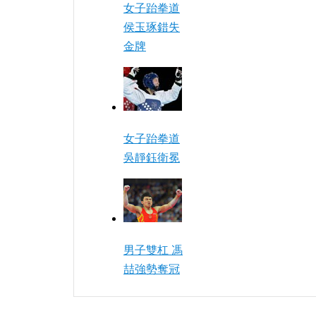
女子跆拳道
侯玉琢錯失
金牌
女子跆拳道
吳靜鈺衛冕
男子雙杠 馮
喆強勢奪冠