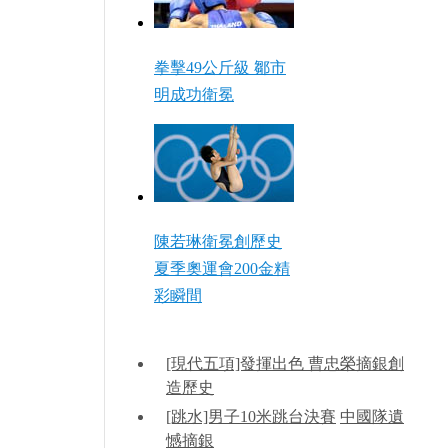
拳擊49公斤級 鄒市
明成功衛冕
陳若琳衛冕創歷史
夏季奧運會200金精
彩瞬間
[現代五項]發揮出色 曹忠榮摘銀創
造歷史
[跳水]男子10米跳台決賽
中國隊遺
憾摘銀