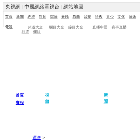
央視網
|
中國網絡電視台
|
網站地圖
首頁
新聞
經濟
體育
綜藝
春晚
戲曲
音樂
科教
青少
文化
藝術
電視
頻道大全
欄目大全
節目大全
直播中國
賽事直播
頻道
欄目
首頁
視
新
賽事回放
開幕式
中國軍團
世界諸
頻
聞
賽程
金牌時刻
閉幕式
獨家評論
奧運畫
運會
>