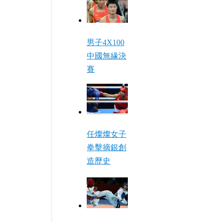
男子4X100
中國無緣決
賽
任燦燦女子
拳擊摘銀創
造歷史