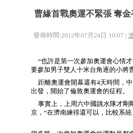
5+VIP
有獎競猜
客戶端下載
微博
曹緣首戰奧運不緊張 奪
發佈時間:2012年07月24日 10:07 |
“也許是第一次參加奧運會心情才
要參加男子雙人十米台角逐的小將
距離奧運會開幕還有4天時間，中
出發，開始了倫敦奧運會的征程。
事實上，上周六中國跳水隊才剛剛
京，“在濟南練得還可以，比較系統