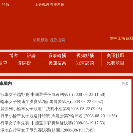
登錄
上央視網 看奧運會
陳中
王楠
皮划
片
博客
評論
賽事輪播
視頻點播
奧運社區
目單
獎牌榜
奧運搜索
冠軍訪談
比賽項目
站
手機觀察員
24小時播不停
我家的奧運會
林白説奧運
車國內
更多
車女子越野賽 中國選手任成遠列第五(2008-08-23 11:58)
車女子競速半決賽第2輪 馬麗蕓第六(2008-08-22 09:57)
蕓列小輪車女子競速半決賽小組第8(2008-08-22 09:05)
車小輪車女子競速計時賽 馬麗蕓第2輪16名 (2008-08-20 11:36)
車女子爭先賽 中國選手郭爽無緣決賽(2008-08-19 17:53)
地自行車女子爭先賽決賽(組圖)(2008-08-19 17:49)