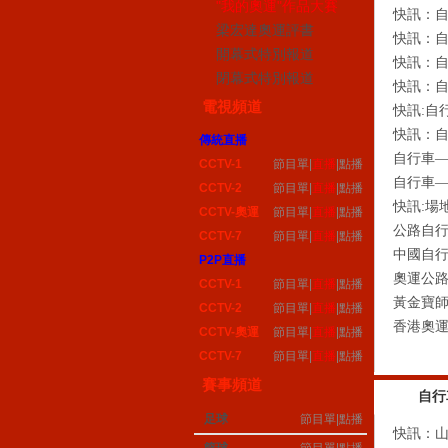
"我的奧運"作品大賽
快訊：自行
梁宏達奧運評書
快訊：自行
開幕式特別報道
快訊：自行
閉幕式特別報道
快訊：自行
電視頻道
快訊:自行
快訊：自行
傳統直播
自行車——黃
CCTV-1
節目單
|
直播
|
點播
自行車——黃
CCTV-2
節目單
|
直播
|
點播
快訊:場地
CCTV-奧運
節目單
|
直播
|
點播
公路自行車
CCTV-7
節目單
|
直播
|
點播
中國自行車
P2P直播
奧運公路自
CCTV-1
節目單
|
直播
|
點播
黃金寶師妹
CCTV-2
節目單
|
直播
|
點播
香港奧運自
CCTV-奧運
節目單
|
直播
|
點播
CCTV-7
節目單
|
直播
|
點播
賽事頻道
自行
足球
節目單
|
點播
快訊：山地