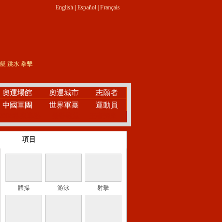
English
|
Español
|
Français
艇
跳水
拳擊
奧運場館
奧運城市
志願者
中國軍團
世界軍團
運動員
2008私家導游
榮譽殿堂
王者歸來
項目
體操
游泳
射擊