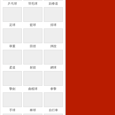
乒乓球
羽毛球
跆拳道
足球
籃球
排球
舉重
田徑
摔跤
柔道
射箭
網球
擊劍
曲棍球
拳擊
手球
棒球
自行車