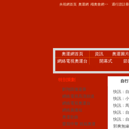
央視網首頁
奧運網
殘奧會網>>
通行證註冊
奧運網首頁
資訊
奧運圖
網絡電視奧運台
開幕式
節
精彩賽事
微笑奧運PK賽
網上廣播
特別策劃
自行
劉翔因傷退賽
快訊：自行
網絡電視高清頻道
快訊：小輪
網絡電視奧運台
快訊：馬麗
網絡廣播站
快訊：自行
奧運歌曲
快訊：自行
愛我中華 祝福奧運
郭爽無緣場