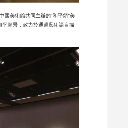
中國美術館共同主辦的“和平頌”美
和平願景，致力於通過藝術語言描