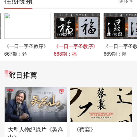
往期視頻
更多 >
00:03:47
00:03:02
00:03:04
《一日一字圣教序》
《一日一字圣教序》
《一日一字圣
667期：还
668期：福
669期：湿
節目推薦
大型人物紀錄片《吳為
《蔡襄》