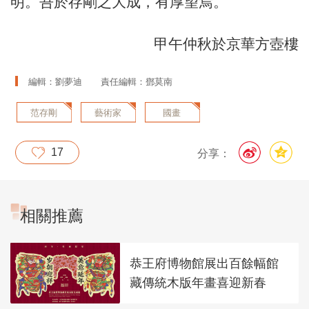
明。吾於存剛之大成，有厚望焉。
甲午仲秋於京華方壺樓
編輯：劉夢迪
責任編輯：鄧莫南
范存剛
藝術家
國畫
17
分享：
相關推薦
恭王府博物館展出百餘幅館
藏傳統木版年畫喜迎新春