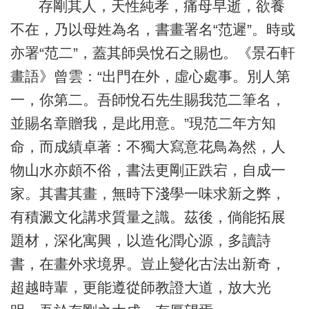
存剛其人，天性純孝，痛母早逝，欲養
不在，乃以母姓為名，書畫署名“范遲”。時或
亦署“范二”，蓋其師吳悅石之賜也。《景石軒
畫語》曾雲：“出門在外，虛心處事。別人第
一，你第二。吾師悅石先生賜我范二筆名，
並賜名章贈我，是此用意。”現范二年方知
命，而成績卓著：不獨大寫意花鳥為然，人
物山水亦頗不俗，書法更剛正跌宕，自成一
家。其書其畫，無時下淺學一味求新之弊，
有積澱文化講求質量之識。茲後，倘能拓展
題材，深化寓興，以造化潤心源，多讀詩
書，在畫外求境界。豈止變化古法出新奇，
超越時輩，更能遵從師教證大道，放大光