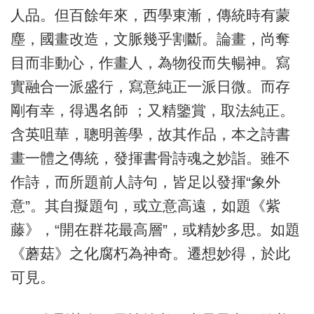
人品。但百餘年來，西學東漸，傳統時有蒙
塵，國畫改造，文脈幾乎割斷。論畫，尚奪
目而非動心，作畫人，為物役而失暢神。寫
實融合一派盛行，寫意純正一派日微。而存
剛有幸，得遇名師 ；又精鑒賞，取法純正。
含英咀華，聰明善學，故其作品，本之詩書
畫一體之傳統，發揮書骨詩魂之妙詣。雖不
作詩，而所題前人詩句，皆足以發揮“象外
意”。其自擬題句，或立意高遠，如題《紫
藤》，“開在群花最高層”，或精妙多思。如題
《蘑菇》之化腐朽為神奇。遷想妙得，於此
可見。