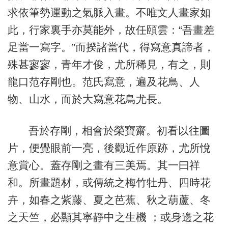
求依筆勢運動之氣脈入畫。不唯文人畫家如
此，行家裏手亦莫能外，故任頤雲：“吾畫差
足當一寫字。”而揆諸當代，得寫意真諦者，
殊甚寥寥，青年才俊，尤所稀見，有之，則
龍口范存剛也。范氏寫意，遍及花鳥、人
物、山水，而於大寫意花鳥尤長。
吾於存剛，相會於榮寶齋。初看以往圖
片，便覺眼前一亮，後觀近作原跡，尤所悅
意賞心。蓋存剛之畫有三美焉。其一曰祥
和。所畫題材，或傳統之梅竹牡丹、四時花
卉，如春之紫藤、夏之芭蕉、秋之葫蘆、冬
之天竺，必顯其寧靜中之生機 ；或身邊之花