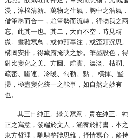
漫，淳樸清新。萬物之生氣，胸中之浩氣，
借筆墨而合一，賴筆勢而流轉，得物我之兩
忘。此其一也。其二，大而不空，時見精
微。畫雞寫鳥，或伸頸專注，或歪頭沉思。
構圖安排，得藏露掩映之妙。筆墨設色，得
對比變化之美。方圓、虛實、濃淡、枯潤、
疏密、斷連、冷暖、勾勒、點 、橫揮、豎
掃，極盡變化統一之能事，如自然之妙有
也。
其三曰純正。繼美寫意，貴在純正。純
正之寫意，發端於文人，涵養於詩書，本之
東方哲理，馳騁整體思維，抒情寫心，修持