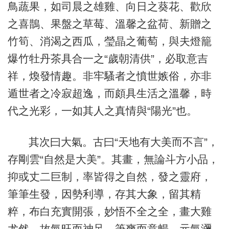
鳥蔬果，如司晨之雄雞、向日之葵花、歡欣
之喜鵲、果盤之草莓、溫馨之盆荷、新贈之
竹筍、消渴之西瓜，瑩晶之葡萄，與夫燈籠
爆竹牡丹茶具合一之“歲朝清供”，必取意吉
祥，煥發情趣。非牢騷者之憤世嫉俗，亦非
遁世者之冷寂超逸，而頗具生活之溫馨，時
代之光彩，一如其人之真情與“陽光”也。
其次曰大氣。古曰“天地有大美而不言”，
存剛雲“自然是大美”。其畫，無論斗方小品，
抑或丈二巨制，率皆得之自然，發之靈府，
筆筆生發，因勢利導，存其大象，留其精
粹，布白充實開張，妙悟不全之全，畫大雞
尤然。故氣旺而神足，筆爽而意暢，元氣瀰