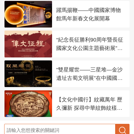
躍馬揚鞭——中國國家博物
館馬年新春文化展開幕
“紀念長征勝利90周年暨長征
國家文化公園主題藝術展”在
太廟藝術館開幕
“雙星耀世——三星堆—金沙
遺址古蜀文明展”在中國國家
博物館展出
【文化中國行】紋藏萬年 歷
久彌新 探尋中華紋飾紋樣之
美