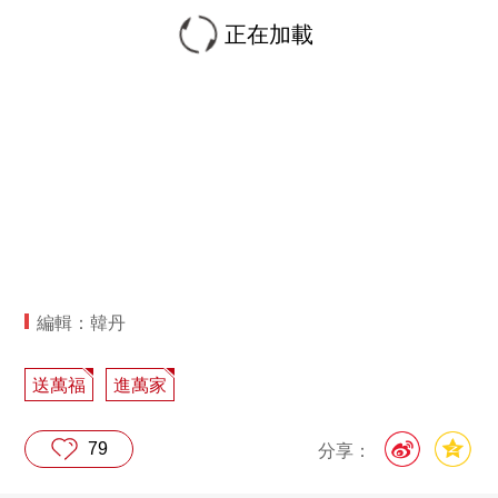
正在加載
編輯：韓丹
送萬福
進萬家
79
分享：