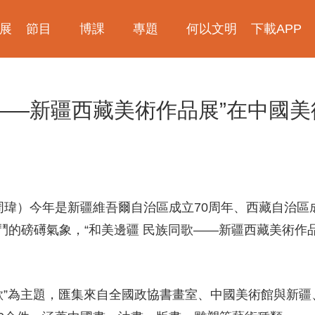
展
節目
博課
專題
何以文明
下載APP
少年博物説
愛上博物館
探索發現
物現文明
考古公開課
如果國寶會説話
2025央博新春雲廟會
國寶發現
國家寶藏
非遺裏的中國
國寶講壇
何以文明大展
歌——新疆西藏美術作品展”在中國
周瑋）今年是新疆維吾爾自治區成立70周年、西藏自治區
的磅礡氣象，“和美邊疆 民族同歌——新疆西藏美術作品
同歌”為主題，匯集來自全國政協書畫室、中國美術館與新