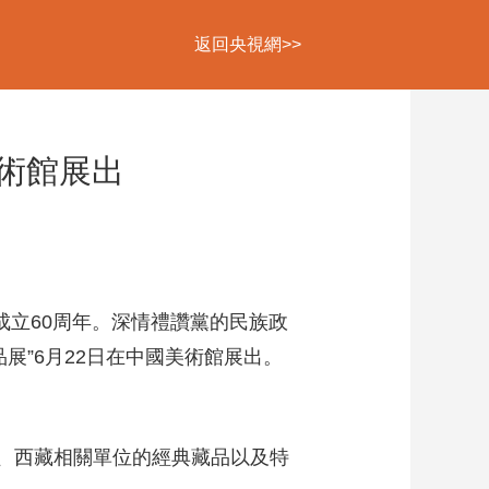
返回央視網>>
美術館展出
下次自動登錄
忘記密碼
立即註冊
登錄
成立60周年。深情禮讚黨的民族政
使用合作網站賬號登錄
展”6月22日在中國美術館展出。
疆、西藏相關單位的經典藏品以及特