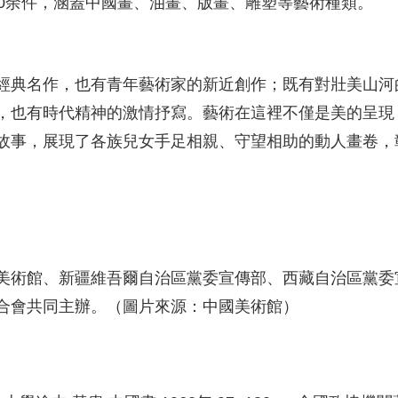
00余件，涵蓋中國畫、油畫、版畫、雕塑等藝術種類。
經典名作，也有青年藝術家的新近創作；既有對壯美山河
，也有時代精神的激情抒寫。藝術在這裡不僅是美的呈現
故事，展現了各族兒女手足相親、守望相助的動人畫卷，
美術館、新疆維吾爾自治區黨委宣傳部、西藏自治區黨委
合會共同主辦。（圖片來源：中國美術館）