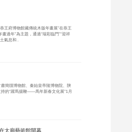
—恭王府博物館藏傳統木版年畫展”在恭王
畫過年”為主題，通過“瑞彩臨門”“迎祥
土氣息和..
甘肅簡牘博物館、秦始皇帝陵博物院、陝
持的“躍馬揚鞭——馬年新春文化展”1月
”在太廟藝術館開幕