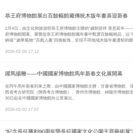
恭王府博物館展出百餘幅館藏傳統木版年畫喜迎新春
2月4日，由文化和旅游部恭王府博物館主辦的“歲朝迎祥 美意延年—
府博物館開幕。展覽從恭王府博物館館藏年畫中甄選百餘幅精品，以“年
納福”“歲華風物”“百戲入畫”四個板塊，呈現不同地域木版年畫濃郁的鄉
2026-02-05 17:12
躍馬揚鞭——中國國家博物館馬年新春文化展開幕
在丙午馬年新春到來之際，由中國國家博物館主辦，甘肅省博物館、
西省考古研究院（陝西考古博物館）、青州市博物館、綿陽市博物館支
30日起在中國國家博物館向公眾展出。
2026-02-02 17:07
“紀念長征勝利90周年暨長征國家文化公園主題藝術展