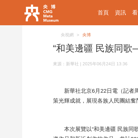
首頁
資訊
看
央視網
>
央博
“和美邊疆 民族同
來源：新華社 | 2025年06月24日 13:36
新華社北京6月22日電（記者
策光輝成就，展現各族人民團結奮鬥
本次展覽以“和美邊疆 民族