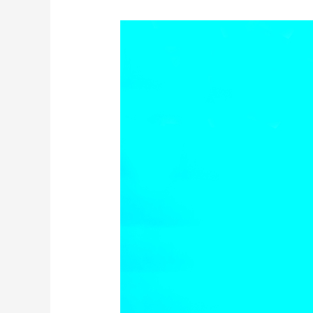
財經
教育
鄉村振興
生態環境
一帶一路
大國智造
大國展會
大國保險
雲頂對話
CCTV.節目官網
直播
節目單
欄目
片庫