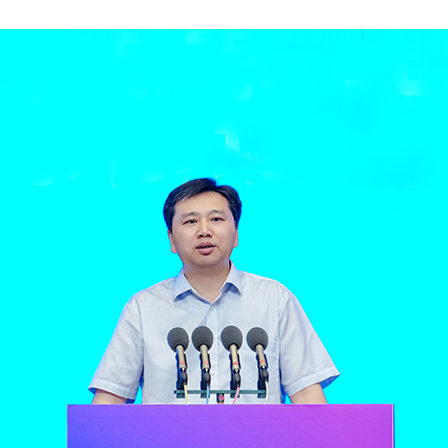
央博
非遺
文化
旅游
科普
健康
樂齡
閱讀
雲起
超級工廠
智敬中國
全民健康
顏選攻略
海洋
熱播榜
總台企業白名單