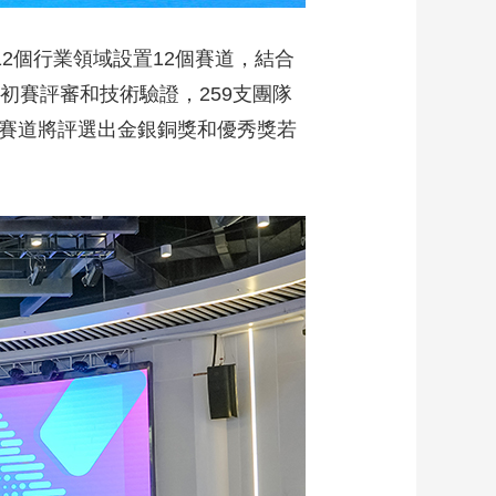
12個行業領域設置12個賽道，結合
初賽評審和技術驗證，259支團隊
個賽道將評選出金銀銅獎和優秀獎若