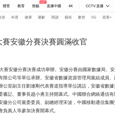
體育
教育
熊貓
直播中國
4K
CCTV.直播
式妙語
主持人
下載央視影音
熱解讀
天天學習
旅游
科普
健康
樂齡
閱讀
藝術
數智
5G
産業+
紀錄片網
國家大劇院
大型活動
×”大賽安徽分賽決賽圓滿收官
科技
法治
文娛
人物
公益
圖片
習式妙語
央視快評
央視網評
光華銳評
鋒面
要素×”大賽安徽分賽決賽成功舉辦。安徽分賽由國家數據局
有限公司等單位承辦。安徽省數據資源管理局黨組成員、
頻道
VR/AR
4K專區
全景新聞
辦公室副主任劉連剛代表賽道指導單位講話，安徽省數據
請入列
人生第一次
人生第二次
委書記、董事長趙小勇主持開幕式。中國聯合網絡通信有
年冬奧會
CBA
NBA
中超
國足
國際足球
網球
綜
安徽分公司黨委委員、副總經理宋波，中國移動通信集團
會負責人等參加決賽開幕式。
體育江湖
文化體育
冰雪道路
足球道路