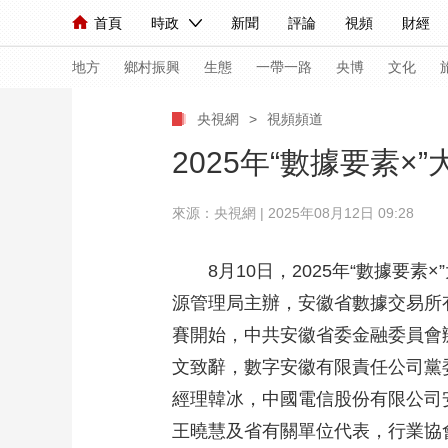
首頁
時政
新聞
評論
視頻
財經
人民領袖習近平
直播
海外頻道
片庫
iPanda
欄目大全
聯播+
English
中國領導人
節目單
Монгол
聽音
央視快評
微視頻
習
地方
鄉村振興
生態
一帶一路
央博
文化
央視網
>
視頻頻道
總台春晚
網絡春晚
共産黨員網
秧紀錄
2025年“數據要素
來源：央視網 | 2025年08月12日 09:28
新聞
國內
國際
評論
經濟
軍事
人民領袖習近平
聯播+
熱解讀
天天學習
8月10日，2025年“數據
源管理局主辦，安徽省數據交易所
視頻
小央視頻
小央直播
直播中國
熊貓
賽開始，中共安徽省委金融委員會
現場
前線
比劃
快看
藍海中國
新兵
文致辭，數字安徽有限責任公司黨
體育
直播
競猜
2026年世界盃
2026
經理韓冰，中國電信股份有限公司
王曉慧及省有關單位代表，行業協
VIP會員
CCTV奧林匹克頻道
生活體育大會