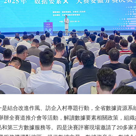
，一是結合改進作風、訪企入村專題行動，全省數據資源系
舉辦全賽道推介會等活動，解讀數據要素相關政策，組織
産品和第三方數據服務等。四是決賽評審現場邀請了20多