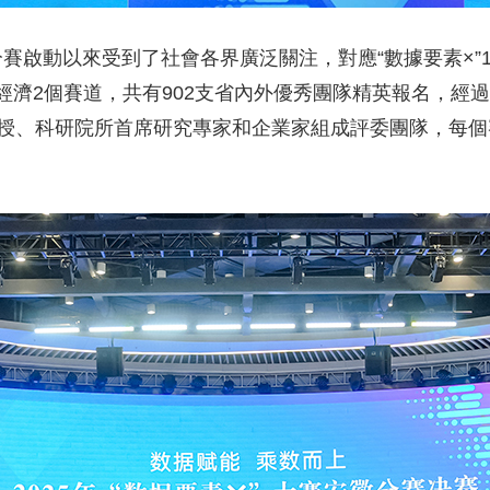
徽分賽啟動以來受到了社會各界廣泛關注，對應“數據要素×”
濟2個賽道，共有902支省內外優秀團隊精英報名，經過
教授、科研院所首席研究專家和企業家組成評委團隊，每