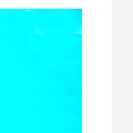
藝術
汽車
數智
5G
産業+
時尚
天氣
才藝
網展
央央好物