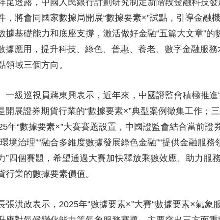
祥昆透露，中國人民銀行計劃研究制定新階段金融科技發
件，將會同國家數據局開展“數據要素×”試點，引導金融
據基礎能力和底座支撐，激活做好金融“五篇大文章”的數
共數據應用，提升科技、綠色、普惠、養老、數字金融服務
點領域三個方向。
、一級巡視員蔣東興表示，近年來，中國證監會積極推進“
是開展證券期貨行業的“數據要素×”典型案例徵集工作；
25年“數據要素×”大賽賽題設置，中國證監會結合當前
環境治理”“融合多維度數據發展綠色金融”“提供金融服務
力”四個賽題，希望通過大賽加快釋放乘數效應、助力服
貨行業的數據要素價值。
張洪政表示，2025年“數據要素×”大賽“數據要素×氣象
升應對氣候變化能力等氣象服務賽題，主要突出三方面重