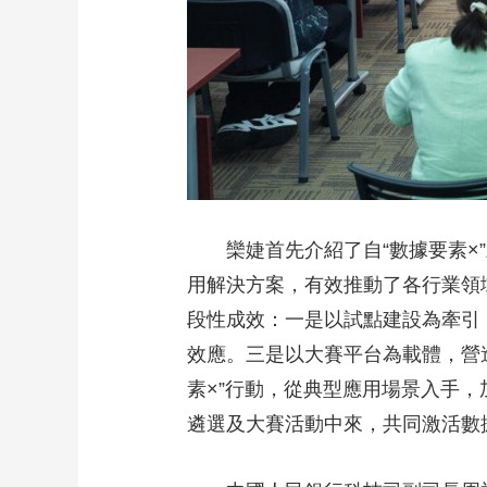
欒婕首先介紹了自“數據要素
用解決方案，有效推動了各行業領
段性成效：一是以試點建設為牽引
效應。三是以大賽平台為載體，營
素×”行動，從典型應用場景入手
遴選及大賽活動中來，共同激活數