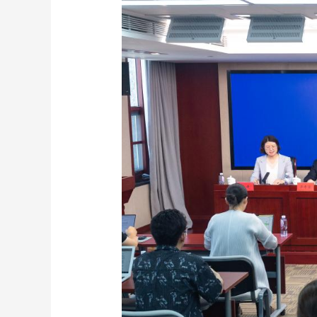
財經
教育
鄉村振興
生態環境
一帶一路
大國智造
大國展會
大國保險
雲頂對話
CCTV.節目官網
直播
節目單
欄目
片庫