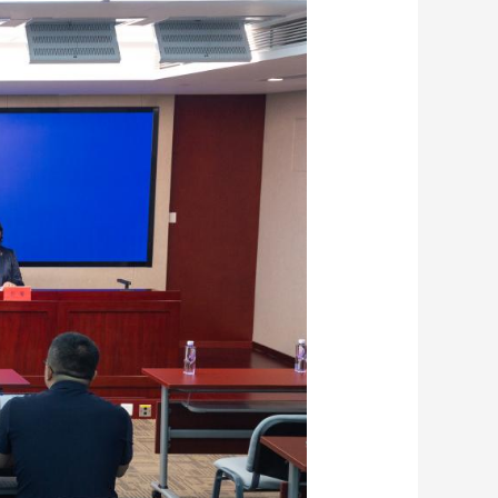
藝術
汽車
數智
5G
産業+
時尚
天氣
才藝
網展
央央好物