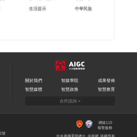
苑
生活提示
中華民族
關於我們
智媒學院
成果發佈
智慧媒體
智慧政務
智慧教育
合作諮詢 >
網絡110
報警服務
22號
中央廣播電視總台 央視網 版權所有