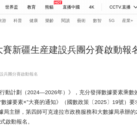
世界盃
教育
熊貓
直播中國
4K
CCTV.直播
式妙語
主持人
下載央視影音
熱解讀
天天學習
旅游
科普
健康
樂齡
閱讀
藝術
數智
5G
産業+
紀錄片網
國家大劇院
大型活動
×”大賽新疆生産建設兵團分賽啟動報
科技
法治
文娛
人物
公益
圖片
建設兵團分賽啟動報名
習式妙語
央視快評
央視網評
光華銳評
鋒面
動計劃（2024—2026年）》，充分發揮數據要素乘
頻道
VR/AR
4K專區
全景新聞
“數據要素×”大賽的通知》（國數政策〔2025〕19號
請入列
人生第一次
人生第二次
局主辦，第四師可克達拉市政務服務和大數據局承辦的20
年冬奧會
CBA
NBA
中超
國足
國際足球
網球
綜
正式啟動報名。
體育江湖
文化體育
冰雪道路
足球道路