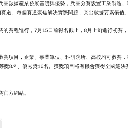
團數據産業發展基礎與優勢，兵團分賽設置工業製造、
央博
非遺
文化
旅游
科普
健康
樂齡
閱讀
個賽道。每個賽道聚焦解決實際問題，突出數據要素價值
雲起
超級工廠
智敬中國
全民健康
顏選攻略
海洋
賽程進行，7月15日前報名截止，8月上旬進行初賽，
收視榜
總台企業白名單
賽項目，企業、事業單位、科研院所、高校均可參賽，
三等獎8名、優秀獎16名。獲獎項目將有機會獲得全國總
賽官方網站。