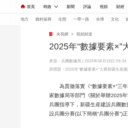
首頁
時政
新聞
評論
視頻
財經
人民領袖習近平
直播
海外頻道
片庫
iPanda
欄目大全
聯播+
English
中國領導人
節目單
Монгол
聽音
央視快評
微視頻
習
地方
鄉村振興
生態
一帶一路
央博
文化
央視網
>
視頻頻道
總台春晚
網絡春晚
共産黨員網
秧紀錄
2025年“數據要素
來源：
兵團數據局
| 2025年06月18日 09:34
新聞
國內
國際
評論
經濟
軍事
原標題：2025年“數據要素×”大賽新疆生産
人民領袖習近平
聯播+
熱解讀
天天學習
為貫徹落實《“數據要素×”三年行
視頻
小央視頻
小央直播
直播中國
熊貓
家數據局等部門《關於舉辦2025年
現場
前線
比劃
快看
藍海中國
新兵
兵團指導下，新疆生産建設兵團數據
體育
直播
競猜
2026年世界盃
2026
設兵團分賽(以下簡稱“兵團分賽”)
VIP會員
CCTV奧林匹克頻道
生活體育大會