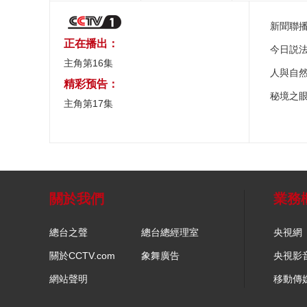
新聞聯
正在播出：
今日説
主角第16集
人與自
精彩预告：
秘境之
主角第17集
關於我們
業務
總台之聲
總台總經理室
央視網
關於CCTV.com
象舞廣告
央視影
網站聲明
移動傳