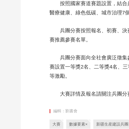
按照國家賽道賽題設置，結合兵
財經
教育
鄉村振興
生態環境
一帶一路
醫療健康、綠色低碳、城市治理7
大國智造
大國展會
大國保險
雲頂對話
兵團分賽按照報名、初賽、決賽的
賽推薦參賽名單。
CCTV.節目官網
直播
節目單
欄目
片庫
兵團分賽面向全社會廣泛徵集參
賽設置一等獎2名、二等獎4名、
等激勵。
大賽詳情及報名請關注兵團分
編輯：劉書會
大賽
數據要素×
新疆生産建設兵團