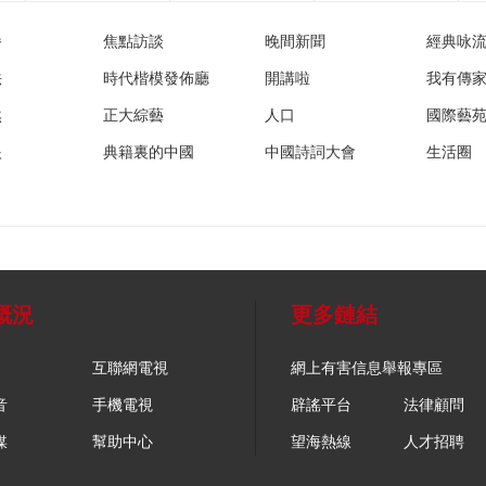
播
焦點訪談
晚間新聞
經典咏
法
時代楷模發佈廳
開講啦
我有傳
然
正大綜藝
人口
國際藝
眼
典籍裏的中國
中國詩詞大會
生活圈
概況
更多鏈結
互聯網電視
網上有害信息舉報專區
音
手機電視
辟謠平台
法律顧問
媒
幫助中心
望海熱線
人才招聘