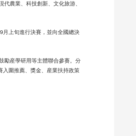
現代農業、科技創新、文化旅游、
藝術
汽車
數智
5G
産業+
。
時尚
天氣
才藝
網展
央央好物
9月上旬進行決賽，並向全國總決
鼓勵産學研用等主體聯合參賽。分
決賽入圍推薦、獎金、産業扶持政策