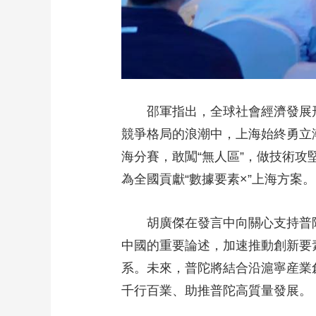
邵軍指出，全球社會經濟發展形
競爭格局的浪潮中，上海始終勇立潮
海分賽，敢闖“無人區”，做技術攻堅
為全國貢獻“數據要素×”上海方案。
胡廣傑在發言中向關心支持普陀
中國的重要論述，加速推動創新要
系。未來，普陀將結合沿滬寧産業
千行百業、助推普陀高質量發展。