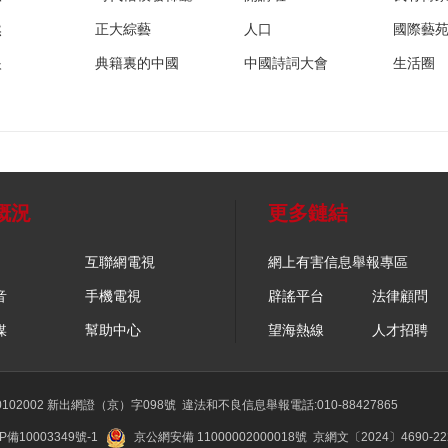
然
正大綜藝
人口
國際藝
眼
典籍裏的中國
中國詩詞大會
生活圈
概況
更多鏈結
互聯網電視
網上有害信息舉報專區
音
手機電視
辟謠平台
法律顧問
媒
幫助中心
望海熱線
人才招聘
02002 新出網證（京）字098號
違法和不良信息舉報電話:010-88427865
P備10003349號-1
京公網安備 11000002000018號
京網文〔2024〕4690-2