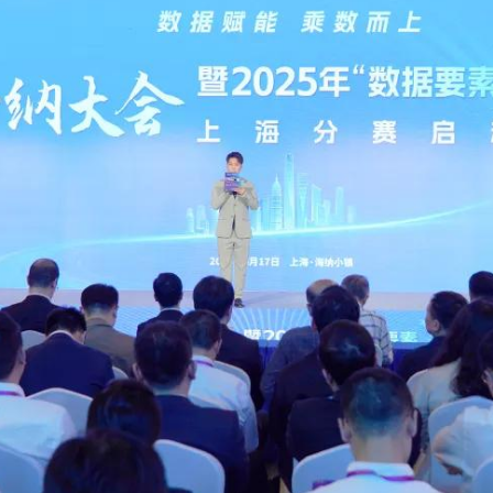
央博
非遺
文化
旅游
科普
健康
樂齡
閱讀
雲起
超級工廠
智敬中國
全民健康
顏選攻略
海洋
熱播榜
總台企業白名單