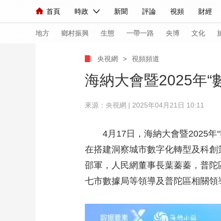
首頁
時政
新聞
評論
視頻
財經
人民領袖習近平
直播
海外頻道
片庫
iPanda
欄目大全
聯播+
English
中國領導人
節目單
Монгол
聽音
央視快評
微視頻
習
地方
鄉村振興
生態
一帶一路
央博
文化
央視網
>
視頻頻道
總台春晚
網絡春晚
共産黨員網
秧紀錄
海納大會暨2025年
來源：央視網 | 2025年04月21日 10:11
新聞
國內
國際
評論
經濟
軍事
人民領袖習近平
聯播+
熱解讀
天天學習
4月17日，海納大會暨2025年
在搭建洞察城市數字化轉型及科創
視頻
小央視頻
小央直播
直播中國
熊貓
邵軍，人民網董事長葉蓁蓁，普陀
現場
前線
比劃
快看
藍海中國
新兵
七市數據局等領導及普陀區相關領
體育
直播
競猜
2026年世界盃
2026
VIP會員
CCTV奧林匹克頻道
生活體育大會