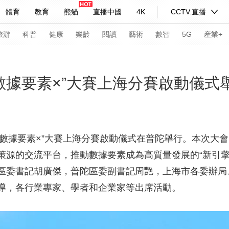
體育
教育
熊貓
直播中國
4K
CCTV.直播
式妙語
主持人
下載央視影音
熱解讀
天天學習
旅游
科普
健康
樂齡
閱讀
藝術
數智
5G
産業+
紀錄片網
國家大劇院
大型活動
“數據要素×”大賽上海分賽啟動儀式
科技
法治
文娛
人物
公益
圖片
習式妙語
央視快評
央視網評
光華銳評
鋒面
“數據要素×”大賽上海分賽啟動儀式在普陀舉行。本次大會
策源的交流平台，推動數據要素成為高質量發展的“新引擎
頻道
VR/AR
4K專區
全景新聞
區委書記胡廣傑，普陀區委副書記周艷，上海市各委辦局
請入列
人生第一次
人生第二次
導，各行業專家、學者和企業家等出席活動。
年冬奧會
CBA
NBA
中超
國足
國際足球
網球
綜
體育江湖
文化體育
冰雪道路
足球道路