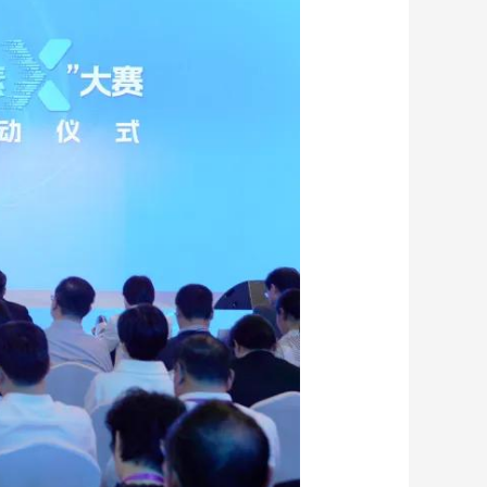
藝術
汽車
數智
5G
産業+
時尚
天氣
才藝
網展
央央好物