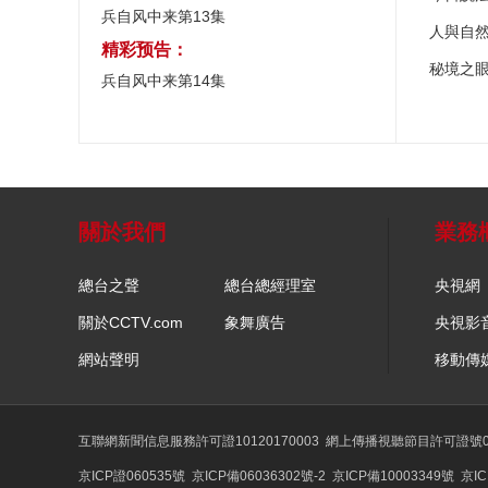
兵自风中来第13集
人與自
精彩预告：
秘境之
兵自风中来第14集
關於我們
業務
總台之聲
總台總經理室
央視網
關於CCTV.com
象舞廣告
央視影
網站聲明
移動傳
互聯網新聞信息服務許可證10120170003
網上傳播視聽節目許可證號01
京ICP證060535號
京ICP備06036302號-2
京ICP備10003349號
京IC