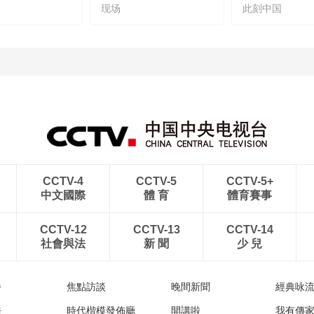
现场
此刻中国
CCTV-4
CCTV-5
CCTV-5+
中文國際
體 育
體育賽事
CCTV-12
CCTV-13
CCTV-14
社會與法
新 聞
少 兒
播
焦點訪談
晚間新聞
經典咏
法
時代楷模發佈廳
開講啦
我有傳