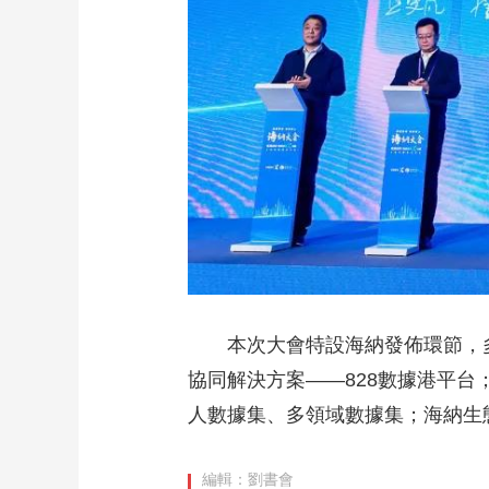
本次大會特設海納發佈環節，多
協同解決方案——828數據港平台
人數據集、多領域數據集；海納生
編輯：劉書會