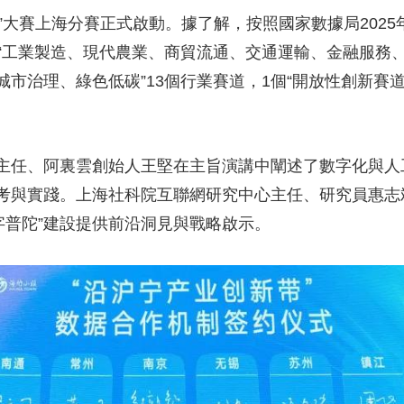
”大賽上海分賽正式啟動。據了解，按照國家數據局2025
，包括“工業製造、現代農業、商貿流通、交通運輸、金融服
市治理、綠色低碳”13個行業賽道，1個“開放性創新賽道
任、阿裏雲創始人王堅在主旨演講中闡述了數字化與人
考與實踐。上海社科院互聯網研究中心主任、研究員惠志
字普陀”建設提供前沿洞見與戰略啟示。