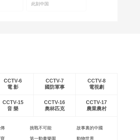
此刻中国
望海观潮
CCTV-6
CCTV-7
CCTV-8
電 影
國防軍事
電視劇
CCTV-15
CCTV-16
CCTV-17
音 樂
奧林匹克
農業農村
流傳
挑戰不可能
故事裏的中國
家寶
第一動畫樂園
動物世界