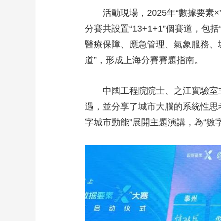
活動現場，2025年“數據要素×
分賽共設置“13+1+1”個賽道
醫療保障、應急管理、氣象服務、城
道”，形成上海分賽賽題指南。
中國工程院院士、之江實驗室主
遇，並分享了城市大腦的系統性思
字城市動能”展開主題演講，為“數