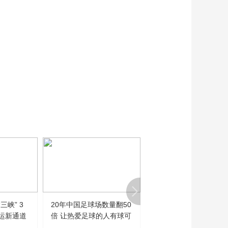
三峡” 3
20年中国足球场数量翻50
望海观潮丨流水的首相
运新通道
倍 让热爱足球的人有球可
铁打的喵
踢