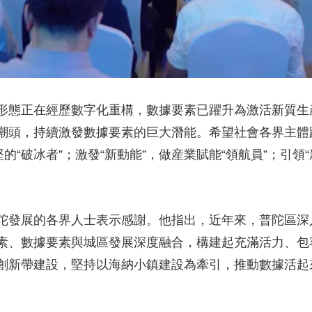
態正在經歷數字化重構，數據要素已躍升為激活新質生
頭，持續激發數據要素的巨大潛能。希望社會各界主體踴躍
的“破冰者”；激發“新動能”，做産業賦能“領航員”；引領
發展的各界人士表示感謝。他指出，近年來，普陀區深
素、數據要素與城區發展深度融合，構建起充滿活力、包
創新帶建設，堅持以海納小鎮建設為牽引，推動數據活起