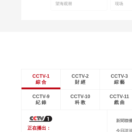
望海观潮
现场
CCTV-1
CCTV-2
CCTV-3
綜 合
財 經
綜 藝
CCTV-9
CCTV-10
CCTV-11
紀 錄
科 教
戲 曲
新聞聯
正在播出：
今日説