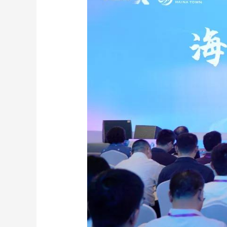
財經
教育
鄉村振興
生態環境
一帶一路
大國智造
大國展會
大國保險
雲頂對話
CCTV.節目官網
直播
節目單
欄目
片庫