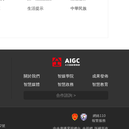
苑
生活提示
中華民族
關於我們
智媒學院
成果發佈
智慧媒體
智慧政務
智慧教育
合作諮詢 >
網絡110
報警服務
22號
中央廣播電視總台 央視網 版權所有