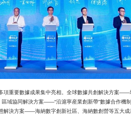
項重要數據成果集中亮相。全球數據共創解決方案——
；區域協同解決方案——“沿滬寧産業創新帶”數據合作機
態解決方案——海納數字創新社區、海納數創營等五大成