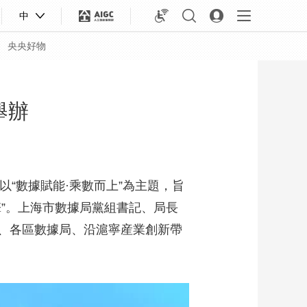
中
央央好物
舉辦
以“數據賦能·乘數而上”為主題，旨
”。上海市數據局黨組書記、局長
、各區數據局、沿滬寧産業創新帶
合體育
亞冬會