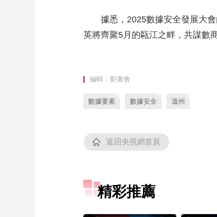
據悉，2025數據安全發展
英將齊聚5月的甌江之畔，共謀數商
編輯：劉書會
數據要素
數據安全
溫州
返回央視網首頁
精彩推薦