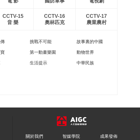
電 影
國防軍事
電視劇
CCTV-15
CCTV-16
CCTV-17
音 樂
奧林匹克
農業農村
流傳
挑戰不可能
故事裏的中國
家寶
第一動畫樂園
動物世界
苑
生活提示
中華民族
關於我們
智媒學院
成果發佈