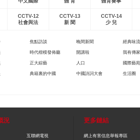
中文國際
體 育
體育賽事
CCTV-12
CCTV-13
CCTV-14
社會與法
新 聞
少 兒
播
焦點訪談
晚間新聞
經典咏
法
時代楷模發佈廳
開講啦
我有傳
然
正大綜藝
人口
國際藝
眼
典籍裏的中國
中國詩詞大會
生活圈
概況
更多鏈結
互聯網電視
網上有害信息舉報專區