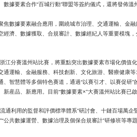
數據要素合作“百城行動”聯盟等簽約儀式，還將發佈溫州“
聚焦數據要素融合應用，圍繞城市治理、交通運輸、金融
空經濟、數據獲取、合規審計、數據經紀人等重要模塊，
大賽浙江分賽溫州站比賽，將重點突出數據要素市場化價值
交通運輸、金融服務、科技創新、文化旅游、醫療健康等
、智慧體等多個特色賽道，通過“以賽引才、以賽促研”的
、新産品、新應用。目前“數據要素×”大賽溫州站比賽已
據流通利用的監督和評價標準體系”研討會、十鏈百場萬企
”“公共數據運營、數據治理及個保合規審計”研修班等專