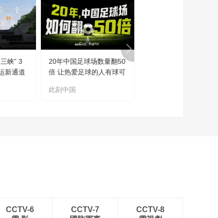
三峡” 3
20年中国足球场数量翻50
望海观潮丨流水的首相
运新通道
倍 让热爱足球的人有球可
铁打的喵
踢
此刻中国
望海观潮
CCTV-6
CCTV-7
CCTV-8