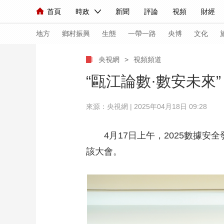
首頁
時政
新聞
評論
視頻
財經
人民領袖習近平
直播
海外頻道
片庫
iPanda
欄目大全
聯播+
English
中國領導人
節目單
Монгол
聽音
央視快評
微視頻
習
地方
鄉村振興
生態
一帶一路
央博
文化
央視網
>
視頻頻道
總台春晚
網絡春晚
共産黨員網
秧紀錄
“甌江論數·數安未來
來源：央視網 | 2025年04月18日 09:28
新聞
國內
國際
評論
經濟
軍事
人民領袖習近平
聯播+
熱解讀
天天學習
4月17日上午，2025數據
該大會。
視頻
小央視頻
小央直播
直播中國
熊貓
現場
前線
比劃
快看
藍海中國
新兵
體育
直播
競猜
2026年世界盃
2026
VIP會員
CCTV奧林匹克頻道
生活體育大會