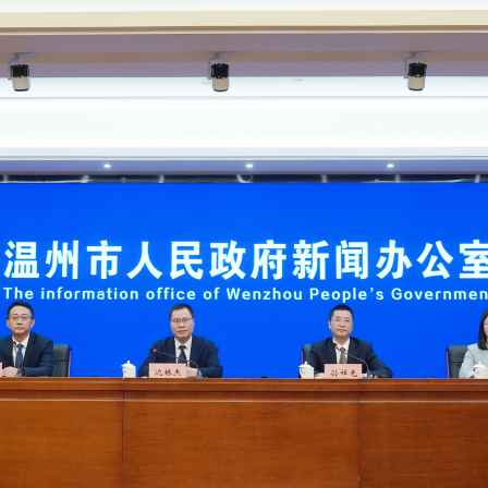
央博
非遺
文化
旅游
科普
健康
樂齡
閱讀
雲起
超級工廠
智敬中國
全民健康
顏選攻略
海洋
熱播榜
總台企業白名單