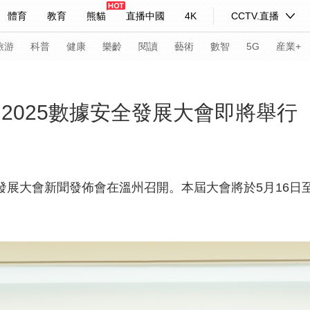
體育
教育
熊貓
直播中國
4K
CCTV.直播
式妙語
主持人
下載央視影音
熱解讀
天天學習
旅游
科普
健康
樂齡
閱讀
藝術
數智
5G
産業+
紀錄片網
國家大劇院
大型活動
” 2025數據安全發展大會即將舉行
科技
法治
文娛
人物
公益
圖片
習式妙語
央視快評
央視網評
光華銳評
鋒面
安全發展大會新聞發佈會在溫州召開。本屆大會將於5月16日
頻道
VR/AR
4K專區
全景新聞
請入列
人生第一次
人生第二次
年冬奧會
CBA
NBA
中超
國足
國際足球
網球
綜
體育江湖
文化體育
冰雪道路
足球道路