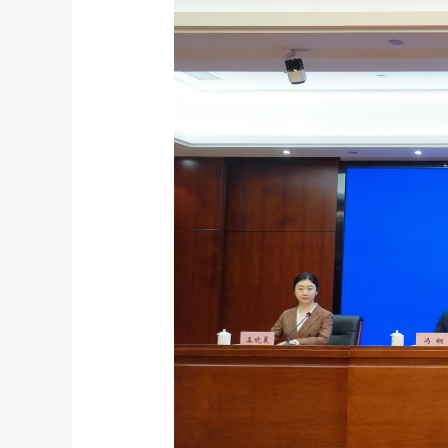
財經
教育
鄉村振興
生態環境
一帶一路
大國智造
大國展會
大國保險
雲頂對話
CCTV.節目官網
直播
節目單
欄目
片庫