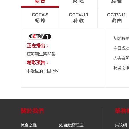
綜 合
財 經
綜 藝
CCTV-9
CCTV-10
CCTV-11
紀 錄
科 教
戲 曲
新聞聯
正在播出：
今日説
江海潮生第28集
人與自
精彩预告：
秘境之
非遗里的中国-MV
關於我們
業務
總台之聲
總台總經理室
央視網