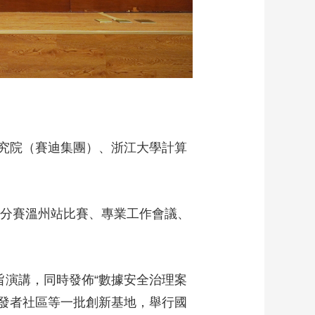
究院（賽迪集團）、浙江大學計算
浙江分賽溫州站比賽、專業工作會議、
旨演講，同時發佈“數據安全治理案
開發者社區等一批創新基地，舉行國