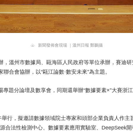
新聞發佈會現場 ｜溫州日報 鄭鵬攝
辦，溫州市數據局、甌海區人民政府等單位承辦，賽迪研
聯合會協辦，以“甌江論數·數安未來”為主題。
+”場專題分論壇及數享會，同期還舉辦“數據要素×”大賽
上午舉行，擬邀請數據領域院士專家和頭部企業負責人作主
源合法性檢測中心、數據要素應用實驗室、DeepSeek