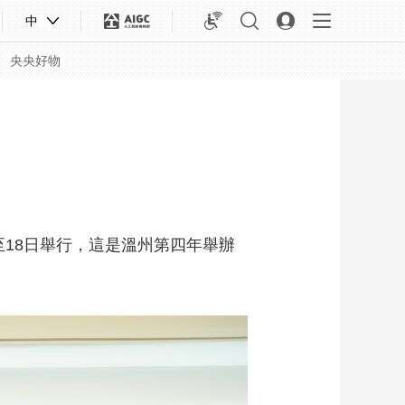
中
央央好物
至18日舉行，這是溫州第四年舉辦
合體育
亞冬會