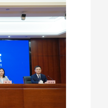
藝術
汽車
數智
5G
産業+
時尚
天氣
才藝
網展
央央好物